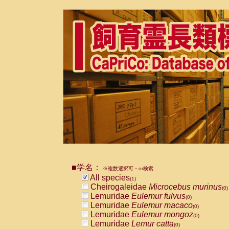
■学名：
※複数選択可・or検索
All species
(1)
Cheirogaleidae
Microcebus murinus
(0)
Lemuridae
Eulemur fulvus
(0)
Lemuridae
Eulemur macaco
(0)
Lemuridae
Eulemur mongoz
(0)
Lemuridae
Lemur catta
(0)