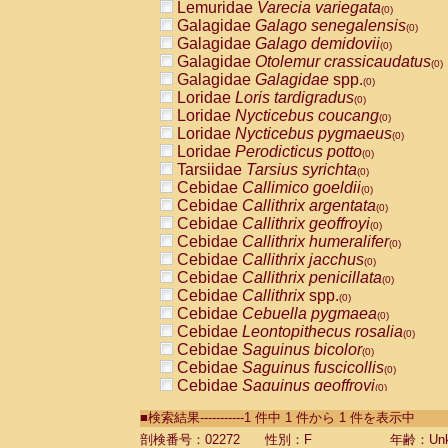
Lemuridae
Varecia variegata
(0)
Galagidae
Galago senegalensis
(0)
Galagidae
Galago demidovii
(0)
Galagidae
Otolemur crassicaudatus
(0)
Galagidae
Galagidae
spp.
(0)
Loridae
Loris tardigradus
(0)
Loridae
Nycticebus coucang
(0)
Loridae
Nycticebus pygmaeus
(0)
Loridae
Perodicticus potto
(0)
Tarsiidae
Tarsius syrichta
(0)
Cebidae
Callimico goeldii
(0)
Cebidae
Callithrix argentata
(0)
Cebidae
Callithrix geoffroyi
(0)
Cebidae
Callithrix humeralifer
(0)
Cebidae
Callithrix jacchus
(0)
Cebidae
Callithrix penicillata
(0)
Cebidae
Callithrix
spp.
(0)
Cebidae
Cebuella pygmaea
(0)
Cebidae
Leontopithecus rosalia
(0)
Cebidae
Saguinus bicolor
(0)
Cebidae
Saguinus fuscicollis
(0)
Cebidae
Saguinus geoffroyi
(0)
Cebidae
Saguinus imperator
(0)
■検索結果-----------1 件中 1 件から 1 件を表示中
Cebidae
Saguinus labiatus
(0)
Cebidae
Saguinus leucopus
剖検番号：02272
性別：F
年齢：Unk
(0)