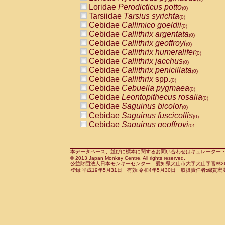
Pitheciidae
Callicebus cupreus
Loridae
Perodicticus potto
(0)
(0)
Pitheciidae
Callicebus donacophilus
Tarsiidae
Tarsius syrichta
(0
(0)
Pitheciidae
Callicebus moloch
Cebidae
Callimico goeldii
(0)
(0)
Pitheciidae
Callicebus torquatus
Cebidae
Callithrix argentata
(0)
(0)
Pitheciidae
Callicebus
spp.
Cebidae
Callithrix geoffroyi
(0)
(0)
Pitheciidae
Chiropotes satanas
Cebidae
Callithrix humeralifer
(0)
(0)
Pitheciidae
Pithecia monachus
Cebidae
Callithrix jacchus
(0)
(0)
Pitheciidae
Pithecia pithecia
Cebidae
Callithrix penicillata
(0)
(0)
Cercopithecidae
Cercocebus agilis
Cebidae
Callithrix
spp.
(0)
(0)
Cercopithecidae
Cercocebus galeritus
Cebidae
Cebuella pygmaea
(0)
Cercopithecidae
Cercocebus torquatu
Cebidae
Leontopithecus rosalia
(0)
Cercopithecidae
Cercocebus torquatus
Cebidae
Saguinus bicolor
(0)
Cercopithecidae
Cercocebus torquatu
Cebidae
Saguinus fuscicollis
(0)
Cercopithecidae
Cercocebus
hybrid
Cebidae
Saguinus geoffroyi
(0)
(0)
Cercopithecidae
Cercocebus
spp.
Cebidae
Saguinus imperator
(0)
(0)
Cercopithecidae
Lophocebus albigen
Cebidae
Saguinus labiatus
(0)
Cercopithecidae
Papio anubis
Cebidae
Saguinus leucopus
本データベース、並びに標本に関するお問い合わせはキュレーター・新宅勇太までお願い
(0)
(0)
© 2013 Japan Monkey Centre. All rights reserved.
Cercopithecidae
Papio cynocephalus
Cebidae
Saguinus midas
(
(0)
公益財団法人日本モンキーセンター 愛知県犬山市大字犬山字官林26番
Cercopithecidae
Papio hamadryas
Cebidae
Saguinus mystax
(0)
登録:平成19年5月31日 有効:令和4年5月30日 取扱責任者:綿貫宏
(0)
Cercopithecidae
Papio papio
Cebidae
Saguinus nigricollis
(0)
(1)
Cercopithecidae
Papio
spp.
Cebidae
Saguinus oedipus
(0)
(0)
Cercopithecidae
Mandrillus leucopha
Cebidae
Saguinus weddelli
(0)
Cercopithecidae
Mandrillus sphinx
Cebidae
Saguinus
spp.
(0)
(0)
Cercopithecidae
Theropithecus gelad
Cebidae
Aotus trivirgatus
(0)
Cercopithecidae
Macaca arctoides
Cebidae
Cebus albifrons
(0)
(0)