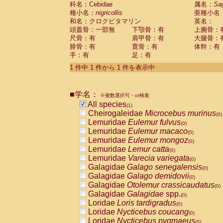
科名：Cebidae
Cebidae
Saguinus midas
属名：
Sa
(0)
種小名：
nigricollis
亜種小名
Cebidae
Saguinus mystax
(0)
和名：クロクビタマリン
英名：
Cebidae
Saguinus nigricollis
(1)
頭蓋骨：一部無
下顎骨：有
上腕骨：
Cebidae
Saguinus oedipus
(0)
尺骨：有
肩甲骨：有
大腿骨：
Cebidae
Saguinus weddelli
(0)
腓骨：有
寛骨：有
体幹：有
Cebidae
Saguinus
spp.
(0)
手：有
足：有
Cebidae
Aotus trivirgatus
(0)
Cebidae
Cebus albifrons
1 件中 1 件から 1 件を表示中
(0)
Cebidae
Cebus apella
(0)
Cebidae
Cebus capucinus
(0)
■学名：
Cebidae
Cebus nigrivittatus
※複数選択可・or検索
(0)
Cebidae
Cebus
spp.
All species
(0)
(1)
Cebidae
Saimiri boliviensis
Cheirogaleidae
Microcebus murinus
(0)
(0)
Cebidae
Saimiri sciureus
Lemuridae
Eulemur fulvus
(0)
(0)
Atelidae
Alouatta caraya
Lemuridae
Eulemur macaco
(0)
(0)
Atelidae
Alouatta fusca
Lemuridae
Eulemur mongoz
(0)
(0)
Atelidae
Alouatta seniculus
Lemuridae
Lemur catta
(0)
(0)
Atelidae
Alouatta
spp.
Lemuridae
Varecia variegata
(0)
(0)
Atelidae
Ateles belzebuth
Galagidae
Galago senegalensis
(0)
(0)
Atelidae
Ateles geoffroyi
Galagidae
Galago demidovii
(0)
(0)
Atelidae
Ateles paniscus
Galagidae
Otolemur crassicaudatus
(0)
(0)
Atelidae
Ateles
spp.
Galagidae
Galagidae
spp.
(0)
(0)
Atelidae
Lagothrix lagothricha
Loridae
Loris tardigradus
(0)
(0)
Atelidae
Lagothrix lagothricha cana
Loridae
Nycticebus coucang
(0)
(0)
Pitheciidae
Cacajao calvus rubicundu
Loridae
Nycticebus pygmaeus
(0)