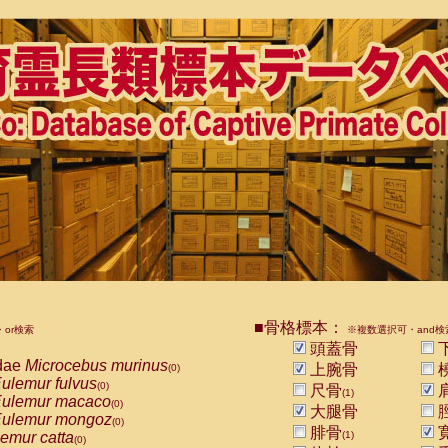
■骨格標本：
or検索
※複数選択可・and検
頭蓋骨
dae
Microcebus murinus
上腕骨
(0)
ulemur fulvus
(0)
尺骨
(1)
ulemur macaco
(0)
大腿骨
ulemur mongoz
(0)
腓骨
emur catta
(1)
(0)