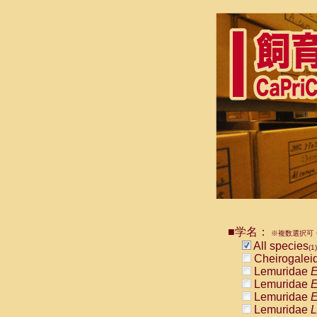
■学名：
※複数選択可・
All species
(1)
Cheirogalei
Lemuridae
E
Lemuridae
E
Lemuridae
E
Lemuridae
L