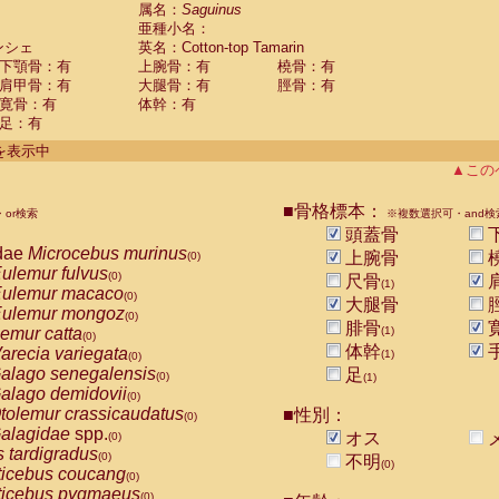
guinus midas
属名：
Saguinus
(0)
亜種小名：
guinus mystax
(0)
ンシェ
英名：Cotton-top Tamarin
uinus nigricollis
(0)
下顎骨：有
上腕骨：有
橈骨：有
guinus oedipus
(1)
肩甲骨：有
大腿骨：有
脛骨：有
uinus weddelli
(0)
寛骨：有
体幹：有
guinus
spp.
(0)
足：有
us trivirgatus
(0)
us albifrons
件を表示中
(0)
us apella
▲この
(0)
bus capucinus
(0)
us nigrivittatus
■骨格標本：
or検索
(0)
※複数選択可・and検
bus
spp.
頭蓋骨
(0)
miri boliviensis
dae
Microcebus murinus
(0)
上腕骨
(0)
miri sciureus
ulemur fulvus
(0)
(0)
尺骨
(1)
uatta caraya
ulemur macaco
(0)
(0)
大腿骨
uatta fusca
ulemur mongoz
(0)
(0)
腓骨
uatta seniculus
emur catta
(1)
(0)
(0)
uatta
spp.
体幹
arecia variegata
(0)
(1)
(0)
les belzebuth
alago senegalensis
足
(0)
(0)
(1)
les geoffroyi
alago demidovii
(0)
(0)
les paniscus
tolemur crassicaudatus
■性別：
(0)
(0)
les
spp.
alagidae
spp.
(0)
オス
(0)
othrix lagothricha
s tardigradus
(0)
(0)
不明
(0)
othrix lagothricha cana
ticebus coucang
(0)
(0)
Cacajao calvus rubicundus
ticebus pygmaeus
(0)
(0)