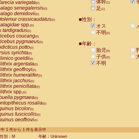
体幹
arecia variegata
(1)
(0)
alago senegalensis
足
(0)
(1)
alago demidovii
(0)
tolemur crassicaudatus
■性別：
(0)
alagidae
spp.
オス
(0)
s tardigradus
(0)
不明
(0)
ticebus coucang
(0)
ticebus pygmaeus
(0)
■年齢：
dicticus potto
(0)
胎児
(0)
rsius syrichta
(0)
子供
limico goeldii
(0)
(0)
不明
lithrix argentata
(0)
lithrix geoffroyi
(0)
lithrix humeralifer
(0)
lithrix jacchus
(0)
lithrix penicillata
(0)
lithrix
spp.
(0)
buella pygmaea
(0)
ntopithecus rosalia
(0)
uinus bicolor
(0)
uinus fuscicollis
(0)
uinus geoffroyi
(0)
uinus imperator
(0)
-1 件中 1 件から 1 件を表示中
uinus labiatus
(0)
guinus leucopus
性別：M
年齢：Unknown
(0)