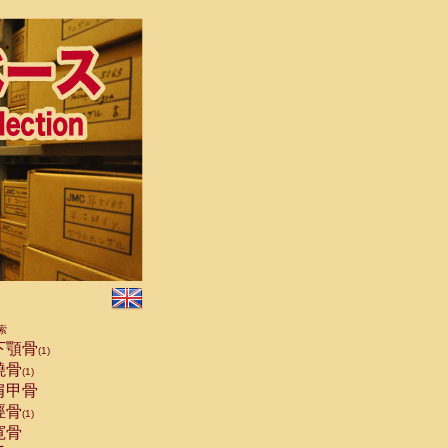
索
下顎骨
(1)
橈骨
(1)
肩甲骨
脛骨
(1)
寛骨