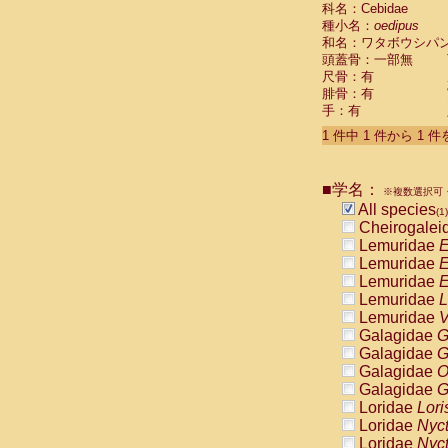
科名：Cebidae
Cebidae
Sa
種小名：
oedipus
Cebidae
Sa
和名：ワタボウシパ
Cebidae
Sag
頭蓋骨：一部無
Cebidae
Sa
尺骨：有
Cebidae
Sag
腓骨：有
Cebidae
Sa
手：有
Cebidae
Aot
Cebidae
Ceb
1 件中 1 件から 1 
Cebidae
Ceb
Cebidae
Ce
■学名：
Cebidae
Ceb
※複数選択可・
Cebidae
Ce
All species
(1)
Cebidae
Sai
Cheirogalei
Cebidae
Sai
Lemuridae
E
Atelidae
Alo
Lemuridae
E
Atelidae
Alo
Lemuridae
E
Atelidae
Alo
Lemuridae
L
Atelidae
Alo
Lemuridae
V
Atelidae
Ate
Galagidae
G
Atelidae
Ate
Galagidae
G
Atelidae
Ate
Galagidae
O
Atelidae
Ate
Galagidae
G
Atelidae
Lag
Loridae
Lori
Atelidae
Lag
Loridae
Nyc
Pitheciidae
Loridae
Nyc