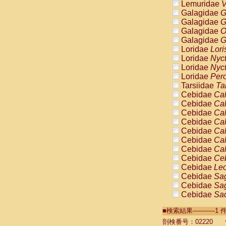
Lemuridae
V
Galagidae
G
Galagidae
G
Galagidae
O
Galagidae
G
Loridae
Lori
Loridae
Nyc
Loridae
Nyc
Loridae
Pero
Tarsiidae
Ta
Cebidae
Cal
Cebidae
Cal
Cebidae
Cal
Cebidae
Cal
Cebidae
Cal
Cebidae
Cal
Cebidae
Cal
Cebidae
Ce
Cebidae
Leo
Cebidae
Sag
Cebidae
Sag
Cebidae
Sag
Cebidae
Sag
■検索結果----------
Cebidae
Sag
Cebidae
Sa
剖検番号：02220