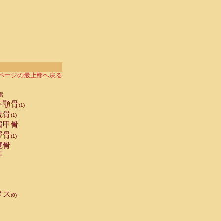
ページの最上部へ戻る
索
下顎骨
(1)
橈骨
(1)
肩甲骨
脛骨
(1)
寛骨
手
メス
(0)