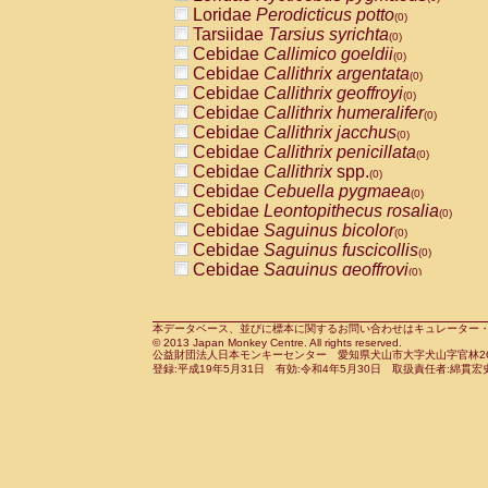
Pitheciidae
Callicebus cupreus
Loridae
Perodicticus potto
(0)
(0)
Pitheciidae
Callicebus donacophilus
Tarsiidae
Tarsius syrichta
(0
(0)
Pitheciidae
Callicebus moloch
Cebidae
Callimico goeldii
(0)
(0)
Pitheciidae
Callicebus torquatus
Cebidae
Callithrix argentata
(0)
(0)
Pitheciidae
Callicebus
spp.
Cebidae
Callithrix geoffroyi
(0)
(0)
Pitheciidae
Chiropotes satanas
Cebidae
Callithrix humeralifer
(0)
(0)
Pitheciidae
Pithecia monachus
Cebidae
Callithrix jacchus
(0)
(0)
Pitheciidae
Pithecia pithecia
Cebidae
Callithrix penicillata
(0)
(0)
Cercopithecidae
Cercocebus agilis
Cebidae
Callithrix
spp.
(0)
(0)
Cercopithecidae
Cercocebus galeritus
Cebidae
Cebuella pygmaea
(0)
Cercopithecidae
Cercocebus torquatu
Cebidae
Leontopithecus rosalia
(0)
Cercopithecidae
Cercocebus torquatus
Cebidae
Saguinus bicolor
(0)
Cercopithecidae
Cercocebus torquatu
Cebidae
Saguinus fuscicollis
(0)
Cercopithecidae
Cercocebus
hybrid
Cebidae
Saguinus geoffroyi
(0)
(0)
Cercopithecidae
Cercocebus
spp.
Cebidae
Saguinus imperator
(0)
(0)
Cercopithecidae
Lophocebus albigen
Cebidae
Saguinus labiatus
(0)
Cercopithecidae
Papio anubis
Cebidae
Saguinus leucopus
本データベース、並びに標本に関するお問い合わせはキュレーター・新宅勇太までお願い
(0)
(0)
© 2013 Japan Monkey Centre. All rights reserved.
Cercopithecidae
Papio cynocephalus
Cebidae
Saguinus midas
(
(0)
公益財団法人日本モンキーセンター 愛知県犬山市大字犬山字官林26番
Cercopithecidae
Papio hamadryas
Cebidae
Saguinus mystax
(0)
登録:平成19年5月31日 有効:令和4年5月30日 取扱責任者:綿貫宏
(0)
Cercopithecidae
Papio papio
Cebidae
Saguinus nigricollis
(0)
(0)
Cercopithecidae
Papio
spp.
Cebidae
Saguinus oedipus
(0)
(1)
Cercopithecidae
Mandrillus leucopha
Cebidae
Saguinus weddelli
(0)
Cercopithecidae
Mandrillus sphinx
Cebidae
Saguinus
spp.
(0)
(0)
Cercopithecidae
Theropithecus gelad
Cebidae
Aotus trivirgatus
(0)
Cercopithecidae
Macaca arctoides
Cebidae
Cebus albifrons
(0)
(0)