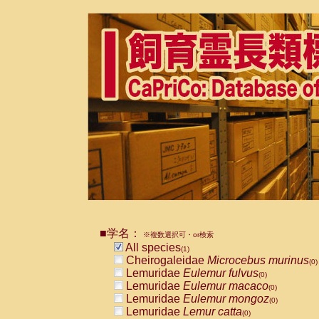
■学名：
※複数選択可・or検索
All species
(1)
Cheirogaleidae
Microcebus murinus
(0)
Lemuridae
Eulemur fulvus
(0)
Lemuridae
Eulemur macaco
(0)
Lemuridae
Eulemur mongoz
(0)
Lemuridae
Lemur catta
(0)