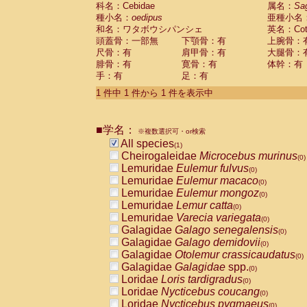
科名：Cebidae
Cebidae
Saguinus midas
属名：
Sa
(0)
種小名：
oedipus
亜種小名
Cebidae
Saguinus mystax
(0)
和名：ワタボウシパンシェ
英名：Cotto
Cebidae
Saguinus nigricollis
(0)
頭蓋骨：一部無
下顎骨：有
上腕骨：
Cebidae
Saguinus oedipus
(1)
尺骨：有
肩甲骨：有
大腿骨：
Cebidae
Saguinus weddelli
(0)
腓骨：有
寛骨：有
体幹：有
Cebidae
Saguinus
spp.
(0)
手：有
足：有
Cebidae
Aotus trivirgatus
(0)
Cebidae
Cebus albifrons
1 件中 1 件から 1 件を表示中
(0)
Cebidae
Cebus apella
(0)
Cebidae
Cebus capucinus
(0)
■学名：
Cebidae
Cebus nigrivittatus
※複数選択可・or検索
(0)
Cebidae
Cebus
spp.
All species
(0)
(1)
Cebidae
Saimiri boliviensis
Cheirogaleidae
Microcebus murinus
(0)
(0)
Cebidae
Saimiri sciureus
Lemuridae
Eulemur fulvus
(0)
(0)
Atelidae
Alouatta caraya
Lemuridae
Eulemur macaco
(0)
(0)
Atelidae
Alouatta fusca
Lemuridae
Eulemur mongoz
(0)
(0)
Atelidae
Alouatta seniculus
Lemuridae
Lemur catta
(0)
(0)
Atelidae
Alouatta
spp.
Lemuridae
Varecia variegata
(0)
(0)
Atelidae
Ateles belzebuth
Galagidae
Galago senegalensis
(0)
(0)
Atelidae
Ateles geoffroyi
Galagidae
Galago demidovii
(0)
(0)
Atelidae
Ateles paniscus
Galagidae
Otolemur crassicaudatus
(0)
(0)
Atelidae
Ateles
spp.
Galagidae
Galagidae
spp.
(0)
(0)
Atelidae
Lagothrix lagothricha
Loridae
Loris tardigradus
(0)
(0)
Atelidae
Lagothrix lagothricha cana
Loridae
Nycticebus coucang
(0)
(0)
Pitheciidae
Cacajao calvus rubicundu
Loridae
Nycticebus pygmaeus
(0)