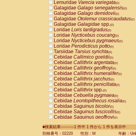
Lemuridae
Varecia variegata
(0)
Galagidae
Galago senegalensis
(0)
Galagidae
Galago demidovii
(0)
Galagidae
Otolemur crassicaudatus
(0)
Galagidae
Galagidae
spp.
(0)
Loridae
Loris tardigradus
(0)
Loridae
Nycticebus coucang
(0)
Loridae
Nycticebus pygmaeus
(0)
Loridae
Perodicticus potto
(0)
Tarsiidae
Tarsius syrichta
(0)
Cebidae
Callimico goeldii
(0)
Cebidae
Callithrix argentata
(0)
Cebidae
Callithrix geoffroyi
(0)
Cebidae
Callithrix humeralifer
(0)
Cebidae
Callithrix jacchus
(0)
Cebidae
Callithrix penicillata
(0)
Cebidae
Callithrix
spp.
(0)
Cebidae
Cebuella pygmaea
(0)
Cebidae
Leontopithecus rosalia
(0)
Cebidae
Saguinus bicolor
(0)
Cebidae
Saguinus fuscicollis
(0)
Cebidae
Saguinus geoffroyi
(0)
Cebidae
Saguinus imperator
(0)
■検索結果-----------1 件中 1 件から 1 件を表示中
Cebidae
Saguinus labiatus
(0)
Cebidae
Saguinus leucopus
剖検番号：02220
性別：M
年齢：Unk
(0)