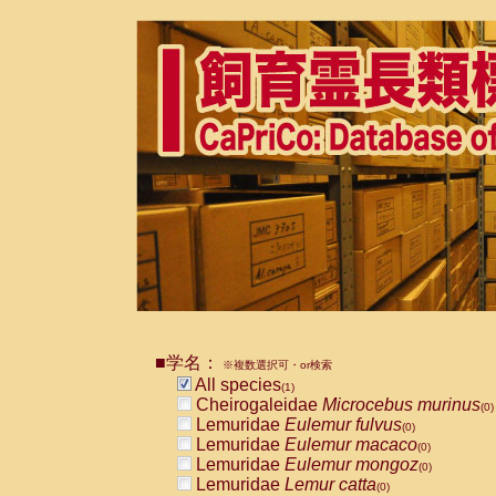
■学名：
※複数選択可・or検索
All species
(1)
Cheirogaleidae
Microcebus murinus
(0)
Lemuridae
Eulemur fulvus
(0)
Lemuridae
Eulemur macaco
(0)
Lemuridae
Eulemur mongoz
(0)
Lemuridae
Lemur catta
(0)