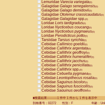
Lemuridae
Varecia variegata
(0)
Galagidae
Galago senegalensis
(0)
Galagidae
Galago demidovii
(0)
Galagidae
Otolemur crassicaudatus
(0)
Galagidae
Galagidae
spp.
(0)
Loridae
Loris tardigradus
(0)
Loridae
Nycticebus coucang
(0)
Loridae
Nycticebus pygmaeus
(0)
Loridae
Perodicticus potto
(0)
Tarsiidae
Tarsius syrichta
(0)
Cebidae
Callimico goeldii
(0)
Cebidae
Callithrix argentata
(0)
Cebidae
Callithrix geoffroyi
(0)
Cebidae
Callithrix humeralifer
(0)
Cebidae
Callithrix jacchus
(0)
Cebidae
Callithrix penicillata
(0)
Cebidae
Callithrix
spp.
(0)
Cebidae
Cebuella pygmaea
(0)
Cebidae
Leontopithecus rosalia
(0)
Cebidae
Saguinus bicolor
(0)
Cebidae
Saguinus fuscicollis
(0)
Cebidae
Saguinus geoffroyi
(0)
Cebidae
Saguinus imperator
(0)
■検索結果-----------1 件中 1 件から 1 件を表示中
Cebidae
Saguinus labiatus
(0)
Cebidae
Saguinus leucopus
剖検番号：02272
性別：F
年齢：Unk
(0)