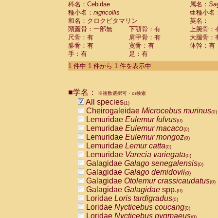
科名：Cebidae
Cebidae
Saguinus midas
属名：
Sa
(0)
種小名：
nigricollis
亜種小名
Cebidae
Saguinus mystax
(0)
和名：クロクビタマリン
英名：
Cebidae
Saguinus nigricollis
(1)
頭蓋骨：一部無
下顎骨：有
上腕骨：
Cebidae
Saguinus oedipus
(0)
尺骨：有
肩甲骨：有
大腿骨：
Cebidae
Saguinus weddelli
(0)
腓骨：有
寛骨：有
体幹：有
Cebidae
Saguinus
spp.
(0)
手：有
足：有
Cebidae
Aotus trivirgatus
(0)
Cebidae
Cebus albifrons
1 件中 1 件から 1 件を表示中
(0)
Cebidae
Cebus apella
(0)
Cebidae
Cebus capucinus
(0)
■学名：
Cebidae
Cebus nigrivittatus
※複数選択可・or検索
(0)
Cebidae
Cebus
spp.
All species
(0)
(1)
Cebidae
Saimiri boliviensis
Cheirogaleidae
Microcebus murinus
(0)
(0)
Cebidae
Saimiri sciureus
Lemuridae
Eulemur fulvus
(0)
(0)
Atelidae
Alouatta caraya
Lemuridae
Eulemur macaco
(0)
(0)
Atelidae
Alouatta fusca
Lemuridae
Eulemur mongoz
(0)
(0)
Atelidae
Alouatta seniculus
Lemuridae
Lemur catta
(0)
(0)
Atelidae
Alouatta
spp.
Lemuridae
Varecia variegata
(0)
(0)
Atelidae
Ateles belzebuth
Galagidae
Galago senegalensis
(0)
(0)
Atelidae
Ateles geoffroyi
Galagidae
Galago demidovii
(0)
(0)
Atelidae
Ateles paniscus
Galagidae
Otolemur crassicaudatus
(0)
(0)
Atelidae
Ateles
spp.
Galagidae
Galagidae
spp.
(0)
(0)
Atelidae
Lagothrix lagothricha
Loridae
Loris tardigradus
(0)
(0)
Atelidae
Lagothrix lagothricha cana
Loridae
Nycticebus coucang
(0)
(0)
Pitheciidae
Cacajao calvus rubicundu
Loridae
Nycticebus pygmaeus
(0)