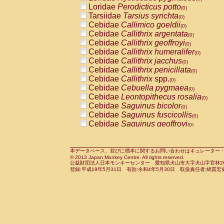
Pitheciidae
Callicebus cupreus
Loridae
Perodicticus potto
(0)
(0)
Pitheciidae
Callicebus donacophilus
Tarsiidae
Tarsius syrichta
(0
(0)
Pitheciidae
Callicebus moloch
Cebidae
Callimico goeldii
(0)
(0)
Pitheciidae
Callicebus torquatus
Cebidae
Callithrix argentata
(0)
(0)
Pitheciidae
Callicebus
spp.
Cebidae
Callithrix geoffroyi
(0)
(0)
Pitheciidae
Chiropotes satanas
Cebidae
Callithrix humeralifer
(0)
(0)
Pitheciidae
Pithecia monachus
Cebidae
Callithrix jacchus
(0)
(0)
Pitheciidae
Pithecia pithecia
Cebidae
Callithrix penicillata
(0)
(0)
Cercopithecidae
Cercocebus agilis
Cebidae
Callithrix
spp.
(0)
(0)
Cercopithecidae
Cercocebus galeritus
Cebidae
Cebuella pygmaea
(0)
Cercopithecidae
Cercocebus torquatu
Cebidae
Leontopithecus rosalia
(0)
Cercopithecidae
Cercocebus torquatus
Cebidae
Saguinus bicolor
(0)
Cercopithecidae
Cercocebus torquatu
Cebidae
Saguinus fuscicollis
(0)
Cercopithecidae
Cercocebus
hybrid
Cebidae
Saguinus geoffroyi
(0)
(0)
Cercopithecidae
Cercocebus
spp.
Cebidae
Saguinus imperator
(0)
(0)
Cercopithecidae
Lophocebus albigen
Cebidae
Saguinus labiatus
(0)
Cercopithecidae
Papio anubis
Cebidae
Saguinus leucopus
本データベース、並びに標本に関するお問い合わせはキュレーター・新宅勇太までお願い
(0)
(0)
© 2013 Japan Monkey Centre. All rights reserved.
Cercopithecidae
Papio cynocephalus
Cebidae
Saguinus midas
(
(0)
公益財団法人日本モンキーセンター 愛知県犬山市大字犬山字官林26番
Cercopithecidae
Papio hamadryas
Cebidae
Saguinus mystax
(0)
登録:平成19年5月31日 有効:令和4年5月30日 取扱責任者:綿貫宏
(0)
Cercopithecidae
Papio papio
Cebidae
Saguinus nigricollis
(0)
(1)
Cercopithecidae
Papio
spp.
Cebidae
Saguinus oedipus
(0)
(0)
Cercopithecidae
Mandrillus leucopha
Cebidae
Saguinus weddelli
(0)
Cercopithecidae
Mandrillus sphinx
Cebidae
Saguinus
spp.
(0)
(0)
Cercopithecidae
Theropithecus gelad
Cebidae
Aotus trivirgatus
(0)
Cercopithecidae
Macaca arctoides
Cebidae
Cebus albifrons
(0)
(0)