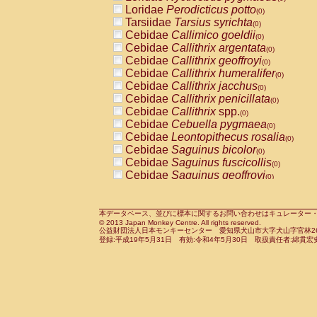
Pitheciidae
Callicebus cupreus
Loridae
Perodicticus potto
(0)
(0)
Pitheciidae
Callicebus donacophilus
Tarsiidae
Tarsius syrichta
(0
(0)
Pitheciidae
Callicebus moloch
Cebidae
Callimico goeldii
(0)
(0)
Pitheciidae
Callicebus torquatus
Cebidae
Callithrix argentata
(0)
(0)
Pitheciidae
Callicebus
spp.
Cebidae
Callithrix geoffroyi
(0)
(0)
Pitheciidae
Chiropotes satanas
Cebidae
Callithrix humeralifer
(0)
(0)
Pitheciidae
Pithecia monachus
Cebidae
Callithrix jacchus
(0)
(0)
Pitheciidae
Pithecia pithecia
Cebidae
Callithrix penicillata
(0)
(0)
Cercopithecidae
Cercocebus agilis
Cebidae
Callithrix
spp.
(0)
(0)
Cercopithecidae
Cercocebus galeritus
Cebidae
Cebuella pygmaea
(0)
Cercopithecidae
Cercocebus torquatu
Cebidae
Leontopithecus rosalia
(0)
Cercopithecidae
Cercocebus torquatus
Cebidae
Saguinus bicolor
(0)
Cercopithecidae
Cercocebus torquatu
Cebidae
Saguinus fuscicollis
(0)
Cercopithecidae
Cercocebus
hybrid
Cebidae
Saguinus geoffroyi
(0)
(0)
Cercopithecidae
Cercocebus
spp.
Cebidae
Saguinus imperator
(0)
(0)
Cercopithecidae
Lophocebus albigen
Cebidae
Saguinus labiatus
(0)
Cercopithecidae
Papio anubis
Cebidae
Saguinus leucopus
本データベース、並びに標本に関するお問い合わせはキュレーター・新宅勇太までお願い
(0)
(0)
© 2013 Japan Monkey Centre. All rights reserved.
Cercopithecidae
Papio cynocephalus
Cebidae
Saguinus midas
(
(0)
公益財団法人日本モンキーセンター 愛知県犬山市大字犬山字官林26番
Cercopithecidae
Papio hamadryas
Cebidae
Saguinus mystax
(0)
登録:平成19年5月31日 有効:令和4年5月30日 取扱責任者:綿貫宏
(0)
Cercopithecidae
Papio papio
Cebidae
Saguinus nigricollis
(0)
(1)
Cercopithecidae
Papio
spp.
Cebidae
Saguinus oedipus
(0)
(0)
Cercopithecidae
Mandrillus leucopha
Cebidae
Saguinus weddelli
(0)
Cercopithecidae
Mandrillus sphinx
Cebidae
Saguinus
spp.
(0)
(0)
Cercopithecidae
Theropithecus gelad
Cebidae
Aotus trivirgatus
(0)
Cercopithecidae
Macaca arctoides
Cebidae
Cebus albifrons
(0)
(0)