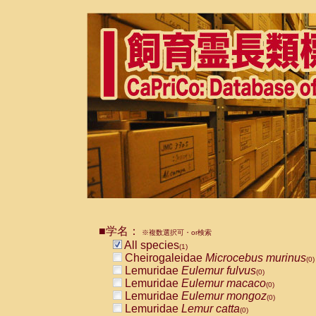
■学名：
※複数選択可・or検索
All species
(1)
Cheirogaleidae
Microcebus murinus
(0)
Lemuridae
Eulemur fulvus
(0)
Lemuridae
Eulemur macaco
(0)
Lemuridae
Eulemur mongoz
(0)
Lemuridae
Lemur catta
(0)