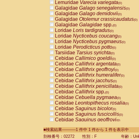
Lemuridae
Varecia variegata
(0)
Galagidae
Galago senegalensis
(0)
Galagidae
Galago demidovii
(0)
Galagidae
Otolemur crassicaudatus
(0)
Galagidae
Galagidae
spp.
(0)
Loridae
Loris tardigradus
(0)
Loridae
Nycticebus coucang
(0)
Loridae
Nycticebus pygmaeus
(0)
Loridae
Perodicticus potto
(0)
Tarsiidae
Tarsius syrichta
(0)
Cebidae
Callimico goeldii
(0)
Cebidae
Callithrix argentata
(0)
Cebidae
Callithrix geoffroyi
(0)
Cebidae
Callithrix humeralifer
(0)
Cebidae
Callithrix jacchus
(0)
Cebidae
Callithrix penicillata
(0)
Cebidae
Callithrix
spp.
(0)
Cebidae
Cebuella pygmaea
(0)
Cebidae
Leontopithecus rosalia
(0)
Cebidae
Saguinus bicolor
(0)
Cebidae
Saguinus fuscicollis
(0)
Cebidae
Saguinus geoffroyi
(0)
Cebidae
Saguinus imperator
(0)
■検索結果-----------1 件中 1 件から 1 件を表示中
Cebidae
Saguinus labiatus
(0)
Cebidae
Saguinus leucopus
剖検番号：02272
性別：F
年齢：Unk
(0)