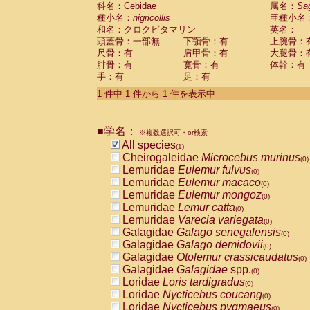
科名：Cebidae
Cebidae
Saguinus midas
属名：
Sa
(0)
種小名：
nigricollis
亜種小名
Cebidae
Saguinus mystax
(0)
和名：クロクビタマリン
英名：
Cebidae
Saguinus nigricollis
(1)
頭蓋骨：一部無
下顎骨：有
上腕骨：
Cebidae
Saguinus oedipus
(0)
尺骨：有
肩甲骨：有
大腿骨：
Cebidae
Saguinus weddelli
(0)
腓骨：有
寛骨：有
体幹：有
Cebidae
Saguinus
spp.
(0)
手：有
足：有
Cebidae
Aotus trivirgatus
(0)
Cebidae
Cebus albifrons
1 件中 1 件から 1 件を表示中
(0)
Cebidae
Cebus apella
(0)
Cebidae
Cebus capucinus
(0)
■学名：
Cebidae
Cebus nigrivittatus
※複数選択可・or検索
(0)
Cebidae
Cebus
spp.
All species
(0)
(1)
Cebidae
Saimiri boliviensis
Cheirogaleidae
Microcebus murinus
(0)
(0)
Cebidae
Saimiri sciureus
Lemuridae
Eulemur fulvus
(0)
(0)
Atelidae
Alouatta caraya
Lemuridae
Eulemur macaco
(0)
(0)
Atelidae
Alouatta fusca
Lemuridae
Eulemur mongoz
(0)
(0)
Atelidae
Alouatta seniculus
Lemuridae
Lemur catta
(0)
(0)
Atelidae
Alouatta
spp.
Lemuridae
Varecia variegata
(0)
(0)
Atelidae
Ateles belzebuth
Galagidae
Galago senegalensis
(0)
(0)
Atelidae
Ateles geoffroyi
Galagidae
Galago demidovii
(0)
(0)
Atelidae
Ateles paniscus
Galagidae
Otolemur crassicaudatus
(0)
(0)
Atelidae
Ateles
spp.
Galagidae
Galagidae
spp.
(0)
(0)
Atelidae
Lagothrix lagothricha
Loridae
Loris tardigradus
(0)
(0)
Atelidae
Lagothrix lagothricha cana
Loridae
Nycticebus coucang
(0)
(0)
Pitheciidae
Cacajao calvus rubicundu
Loridae
Nycticebus pygmaeus
(0)