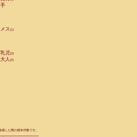
手
メス
(1)
乳児
(0)
大人
(0)
て検索した際の標本件数です。