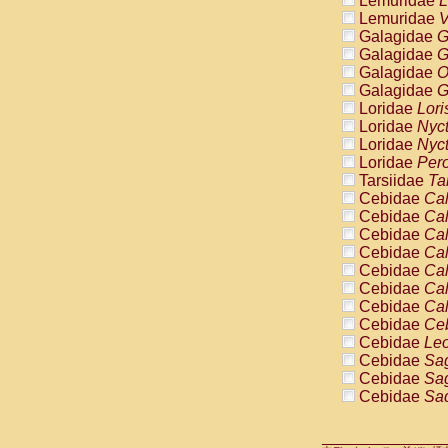
Lemuridae
L
Pitheciidae
Lemuridae
V
Pitheciidae
Galagidae
G
Pitheciidae
Galagidae
G
Pitheciidae
Galagidae
O
Pitheciidae
Galagidae
G
Pitheciidae
Loridae
Lori
Pitheciidae
Loridae
Nyc
Pitheciidae
Loridae
Nyc
Cercopithec
Loridae
Pero
Cercopithec
Tarsiidae
Ta
Cercopithec
Cebidae
Cal
Cercopithec
Cebidae
Cal
Cercopithec
Cebidae
Cal
Cercopithec
Cebidae
Cal
Cercopithec
Cebidae
Cal
Cercopithec
Cebidae
Cal
Cercopithec
Cebidae
Cal
Cercopithec
Cebidae
Ce
Cercopithec
Cebidae
Leo
Cercopithec
Cebidae
Sag
Cercopithec
Cebidae
Sag
Cercopithec
Cebidae
Sag
Cercopithec
Cebidae
Sag
Cercopithec
Cebidae
Sag
Cercopithec