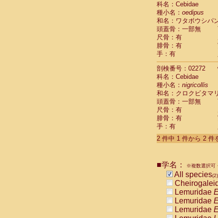
科名：Cebidae
Cebidae
Sa
種小名：
oedipus
Cebidae
Sa
和名：ワタボウシパ
Cebidae
Sag
頭蓋骨：一部無
Cebidae
Sa
尺骨：有
Cebidae
Sag
腓骨：有
Cebidae
Sa
手：有
Cebidae
Aot
Cebidae
Ceb
剖検番号：02272
Cebidae
Ceb
科名：Cebidae
Cebidae
Ce
種小名：
nigricollis
Cebidae
Ceb
和名：クロクビタマ
Cebidae
Ce
頭蓋骨：一部無
Cebidae
Sai
尺骨：有
腓骨：有
Cebidae
Sai
手：有
Atelidae
Alo
Atelidae
Alo
2 件中 1 件から 2 
Atelidae
Alo
Atelidae
Alo
Atelidae
Ate
■学名：
※複数選択可・
Atelidae
Ate
All species
(2)
Atelidae
Ate
Cheirogalei
Atelidae
Ate
Lemuridae
E
Atelidae
Lag
Lemuridae
E
Atelidae
Lag
Lemuridae
E
Pitheciidae