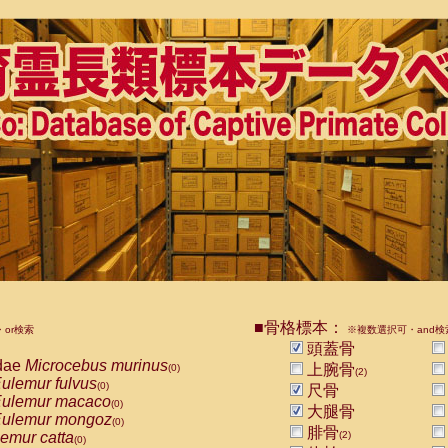
■骨格標本：
or検索
※複数選択可・and検
頭蓋骨
dae
Microcebus murinus
上腕骨
(0)
(2)
ulemur fulvus
(0)
尺骨
ulemur macaco
(0)
大腿骨
ulemur mongoz
(0)
腓骨
emur catta
(2)
(0)