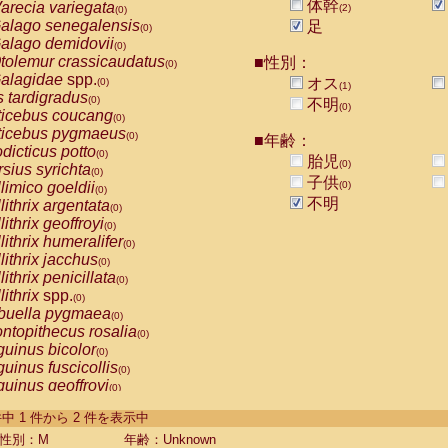
体幹
arecia variegata
(2)
(0)
alago senegalensis
足
(0)
alago demidovii
(0)
tolemur crassicaudatus
■性別：
(0)
alagidae
spp.
オス
(0)
(1)
s tardigradus
(0)
不明
(0)
ticebus coucang
(0)
ticebus pygmaeus
(0)
■年齢：
dicticus potto
(0)
胎児
(0)
rsius syrichta
(0)
子供
limico goeldii
(0)
(0)
不明
lithrix argentata
(0)
lithrix geoffroyi
(0)
lithrix humeralifer
(0)
lithrix jacchus
(0)
lithrix penicillata
(0)
lithrix
spp.
(0)
buella pygmaea
(0)
ntopithecus rosalia
(0)
uinus bicolor
(0)
uinus fuscicollis
(0)
uinus geoffroyi
(0)
uinus imperator
(0)
-2 件中 1 件から 2 件を表示中
uinus labiatus
(0)
guinus leucopus
性別：M
年齢：Unknown
(0)