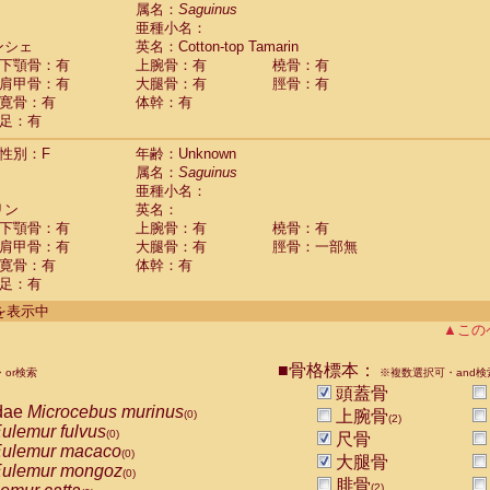
guinus midas
属名：
Saguinus
(0)
亜種小名：
guinus mystax
(0)
ンシェ
英名：Cotton-top Tamarin
uinus nigricollis
(1)
下顎骨：有
上腕骨：有
橈骨：有
guinus oedipus
(1)
肩甲骨：有
大腿骨：有
脛骨：有
uinus weddelli
(0)
寛骨：有
体幹：有
guinus
spp.
(0)
足：有
us trivirgatus
(0)
us albifrons
(0)
性別：F
年齢：Unknown
us apella
(0)
属名：
Saguinus
bus capucinus
亜種小名：
(0)
us nigrivittatus
リン
英名：
(0)
bus
spp.
下顎骨：有
上腕骨：有
橈骨：有
(0)
miri boliviensis
肩甲骨：有
大腿骨：有
脛骨：一部無
(0)
miri sciureus
寛骨：有
体幹：有
(0)
足：有
uatta caraya
(0)
uatta fusca
(0)
件を表示中
uatta seniculus
(0)
▲この
uatta
spp.
(0)
les belzebuth
(0)
■骨格標本：
or検索
※複数選択可・and検
les geoffroyi
(0)
頭蓋骨
les paniscus
(0)
dae
Microcebus murinus
上腕骨
(0)
(2)
les
spp.
(0)
ulemur fulvus
(0)
尺骨
othrix lagothricha
(0)
ulemur macaco
(0)
大腿骨
othrix lagothricha cana
(0)
ulemur mongoz
(0)
Cacajao calvus rubicundus
腓骨
(0)
(2)