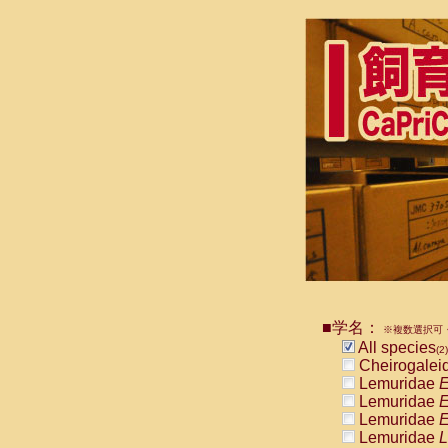
■学名：
※複数選択可・
All species
(2)
Cheirogalei
Lemuridae
E
Lemuridae
E
Lemuridae
E
Lemuridae
L