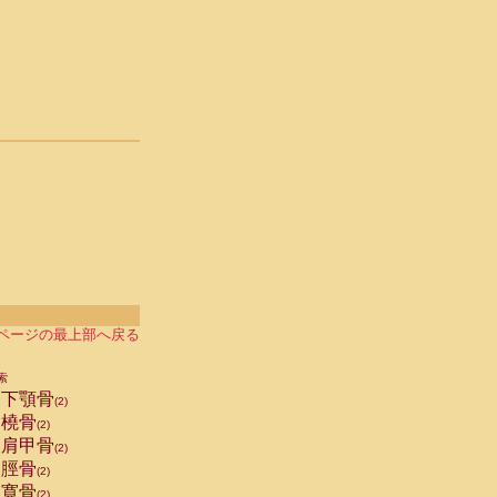
ページの最上部へ戻る
索
下顎骨
(2)
橈骨
(2)
肩甲骨
(2)
脛骨
(2)
寛骨
(2)