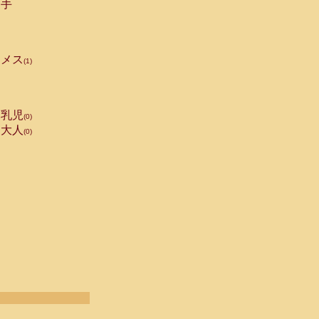
手
メス
(1)
乳児
(0)
大人
(0)