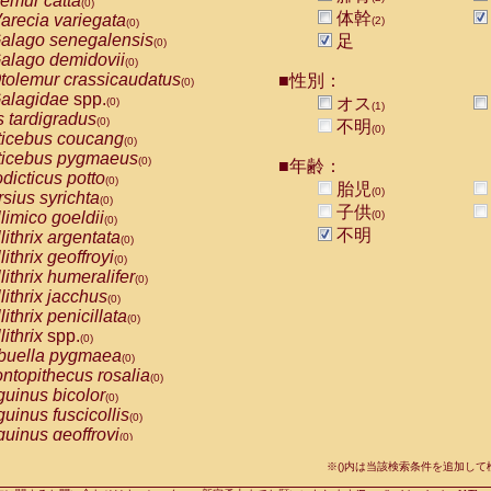
emur catta
(0)
Callicebus cupreus
(0)
体幹
arecia variegata
(2)
(0)
Callicebus donacophilus
(0)
alago senegalensis
足
(0)
Callicebus moloch
(0)
alago demidovii
(0)
Callicebus torquatus
(0)
tolemur crassicaudatus
■性別：
(0)
Callicebus
spp.
(0)
alagidae
spp.
オス
(0)
(1)
Chiropotes satanas
(0)
s tardigradus
(0)
不明
Pithecia monachus
(0)
(0)
ticebus coucang
(0)
Pithecia pithecia
(0)
ticebus pygmaeus
(0)
■年齢：
idae
Cercocebus agilis
(0)
dicticus potto
(0)
胎児
idae
Cercocebus galeritus chrysogaster
(0)
(0)
rsius syrichta
(0)
idae
Cercocebus torquatus atys
子供
(0)
limico goeldii
(0)
(0)
idae
Cercocebus torquatus lunulatus
(0)
不明
lithrix argentata
(0)
idae
Cercocebus torquatus torquatus
(0)
lithrix geoffroyi
(0)
idae
Cercocebus
hybrid
(0)
lithrix humeralifer
(0)
idae
Cercocebus
spp.
(0)
lithrix jacchus
(0)
idae
Lophocebus albigena
(0)
lithrix penicillata
(0)
idae
Papio anubis
(0)
lithrix
spp.
(0)
idae
Papio cynocephalus
(0)
buella pygmaea
(0)
idae
Papio hamadryas
(0)
ntopithecus rosalia
(0)
idae
Papio papio
(0)
uinus bicolor
(0)
idae
Papio
spp.
(0)
uinus fuscicollis
(0)
idae
Mandrillus leucophaeus
(0)
uinus geoffroyi
(0)
idae
Mandrillus sphinx
(0)
uinus imperator
(0)
idae
Theropithecus gelada
※()内は当該検索条件を追加し
(0)
uinus labiatus
(0)
idae
Macaca arctoides
(0)