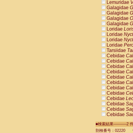
Lemuridae
V
Galagidae
G
Galagidae
G
Galagidae
O
Galagidae
G
Loridae
Lori
Loridae
Nyc
Loridae
Nyc
Loridae
Pero
Tarsiidae
Ta
Cebidae
Cal
Cebidae
Cal
Cebidae
Cal
Cebidae
Cal
Cebidae
Cal
Cebidae
Cal
Cebidae
Cal
Cebidae
Ce
Cebidae
Leo
Cebidae
Sag
Cebidae
Sag
Cebidae
Sag
Cebidae
Sag
■検索結果----------
Cebidae
Sag
Cebidae
Sa
剖検番号：02220