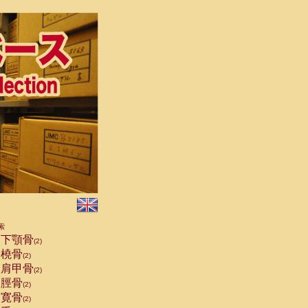
索
下顎骨
(2)
橈骨
(2)
肩甲骨
(2)
脛骨
(2)
寛骨
(2)