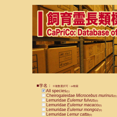
■学名：
※複数選択可・or検索
All species
(1)
Cheirogaleidae
Microcebus murinus
(0)
Lemuridae
Eulemur fulvus
(0)
Lemuridae
Eulemur macaco
(0)
Lemuridae
Eulemur mongoz
(0)
Lemuridae
Lemur catta
(0)