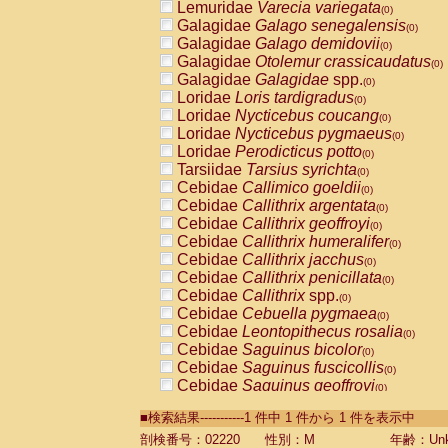
Lemuridae
Varecia variegata
(0)
Galagidae
Galago senegalensis
(0)
Galagidae
Galago demidovii
(0)
Galagidae
Otolemur crassicaudatus
(0)
Galagidae
Galagidae
spp.
(0)
Loridae
Loris tardigradus
(0)
Loridae
Nycticebus coucang
(0)
Loridae
Nycticebus pygmaeus
(0)
Loridae
Perodicticus potto
(0)
Tarsiidae
Tarsius syrichta
(0)
Cebidae
Callimico goeldii
(0)
Cebidae
Callithrix argentata
(0)
Cebidae
Callithrix geoffroyi
(0)
Cebidae
Callithrix humeralifer
(0)
Cebidae
Callithrix jacchus
(0)
Cebidae
Callithrix penicillata
(0)
Cebidae
Callithrix
spp.
(0)
Cebidae
Cebuella pygmaea
(0)
Cebidae
Leontopithecus rosalia
(0)
Cebidae
Saguinus bicolor
(0)
Cebidae
Saguinus fuscicollis
(0)
Cebidae
Saguinus geoffroyi
(0)
Cebidae
Saguinus imperator
(0)
■検索結果-----------1 件中 1 件から 1 件を表示中
Cebidae
Saguinus labiatus
(0)
Cebidae
Saguinus leucopus
剖検番号：02220
性別：M
年齢：Unk
(0)