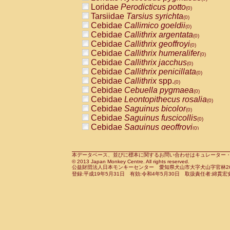
Pitheciidae
Callicebus cupreus
Loridae
Perodicticus potto
(0)
(0)
Pitheciidae
Callicebus donacophilus
Tarsiidae
Tarsius syrichta
(0
(0)
Pitheciidae
Callicebus moloch
Cebidae
Callimico goeldii
(0)
(0)
Pitheciidae
Callicebus torquatus
Cebidae
Callithrix argentata
(0)
(0)
Pitheciidae
Callicebus
spp.
Cebidae
Callithrix geoffroyi
(0)
(0)
Pitheciidae
Chiropotes satanas
Cebidae
Callithrix humeralifer
(0)
(0)
Pitheciidae
Pithecia monachus
Cebidae
Callithrix jacchus
(0)
(0)
Pitheciidae
Pithecia pithecia
Cebidae
Callithrix penicillata
(0)
(0)
Cercopithecidae
Cercocebus agilis
Cebidae
Callithrix
spp.
(0)
(0)
Cercopithecidae
Cercocebus galeritus
Cebidae
Cebuella pygmaea
(0)
Cercopithecidae
Cercocebus torquatu
Cebidae
Leontopithecus rosalia
(0)
Cercopithecidae
Cercocebus torquatus
Cebidae
Saguinus bicolor
(0)
Cercopithecidae
Cercocebus torquatu
Cebidae
Saguinus fuscicollis
(0)
Cercopithecidae
Cercocebus
hybrid
Cebidae
Saguinus geoffroyi
(0)
(0)
Cercopithecidae
Cercocebus
spp.
Cebidae
Saguinus imperator
(0)
(0)
Cercopithecidae
Lophocebus albigen
Cebidae
Saguinus labiatus
(0)
Cercopithecidae
Papio anubis
Cebidae
Saguinus leucopus
本データベース、並びに標本に関するお問い合わせはキュレーター・新宅勇太までお願い
(0)
(0)
© 2013 Japan Monkey Centre. All rights reserved.
Cercopithecidae
Papio cynocephalus
Cebidae
Saguinus midas
(
(0)
公益財団法人日本モンキーセンター 愛知県犬山市大字犬山字官林26番
Cercopithecidae
Papio hamadryas
Cebidae
Saguinus mystax
(0)
登録:平成19年5月31日 有効:令和4年5月30日 取扱責任者:綿貫宏
(0)
Cercopithecidae
Papio papio
Cebidae
Saguinus nigricollis
(0)
(0)
Cercopithecidae
Papio
spp.
Cebidae
Saguinus oedipus
(0)
(1)
Cercopithecidae
Mandrillus leucopha
Cebidae
Saguinus weddelli
(0)
Cercopithecidae
Mandrillus sphinx
Cebidae
Saguinus
spp.
(0)
(0)
Cercopithecidae
Theropithecus gelad
Cebidae
Aotus trivirgatus
(0)
Cercopithecidae
Macaca arctoides
Cebidae
Cebus albifrons
(0)
(0)