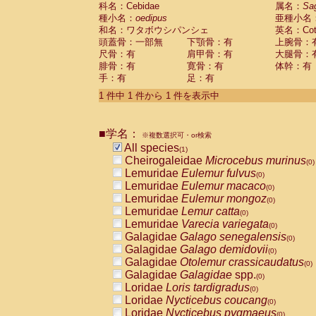
科名：Cebidae
Cebidae
Saguinus midas
属名：
Sa
(0)
種小名：
oedipus
亜種小名
Cebidae
Saguinus mystax
(0)
和名：ワタボウシパンシェ
英名：Cotto
Cebidae
Saguinus nigricollis
(0)
頭蓋骨：一部無
下顎骨：有
上腕骨：
Cebidae
Saguinus oedipus
(1)
尺骨：有
肩甲骨：有
大腿骨：
Cebidae
Saguinus weddelli
(0)
腓骨：有
寛骨：有
体幹：有
Cebidae
Saguinus
spp.
(0)
手：有
足：有
Cebidae
Aotus trivirgatus
(0)
Cebidae
Cebus albifrons
1 件中 1 件から 1 件を表示中
(0)
Cebidae
Cebus apella
(0)
Cebidae
Cebus capucinus
(0)
■学名：
Cebidae
Cebus nigrivittatus
※複数選択可・or検索
(0)
Cebidae
Cebus
spp.
All species
(0)
(1)
Cebidae
Saimiri boliviensis
Cheirogaleidae
Microcebus murinus
(0)
(0)
Cebidae
Saimiri sciureus
Lemuridae
Eulemur fulvus
(0)
(0)
Atelidae
Alouatta caraya
Lemuridae
Eulemur macaco
(0)
(0)
Atelidae
Alouatta fusca
Lemuridae
Eulemur mongoz
(0)
(0)
Atelidae
Alouatta seniculus
Lemuridae
Lemur catta
(0)
(0)
Atelidae
Alouatta
spp.
Lemuridae
Varecia variegata
(0)
(0)
Atelidae
Ateles belzebuth
Galagidae
Galago senegalensis
(0)
(0)
Atelidae
Ateles geoffroyi
Galagidae
Galago demidovii
(0)
(0)
Atelidae
Ateles paniscus
Galagidae
Otolemur crassicaudatus
(0)
(0)
Atelidae
Ateles
spp.
Galagidae
Galagidae
spp.
(0)
(0)
Atelidae
Lagothrix lagothricha
Loridae
Loris tardigradus
(0)
(0)
Atelidae
Lagothrix lagothricha cana
Loridae
Nycticebus coucang
(0)
(0)
Pitheciidae
Cacajao calvus rubicundu
Loridae
Nycticebus pygmaeus
(0)