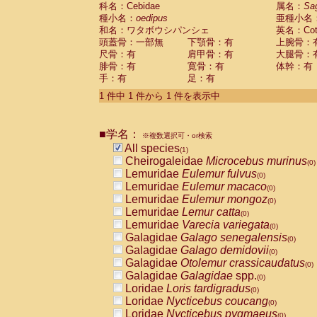
科名：Cebidae
Cebidae
Saguinus midas
属名：
Sa
(0)
種小名：
oedipus
亜種小名
Cebidae
Saguinus mystax
(0)
和名：ワタボウシパンシェ
英名：Cotto
Cebidae
Saguinus nigricollis
(0)
頭蓋骨：一部無
下顎骨：有
上腕骨：
Cebidae
Saguinus oedipus
(1)
尺骨：有
肩甲骨：有
大腿骨：
Cebidae
Saguinus weddelli
(0)
腓骨：有
寛骨：有
体幹：有
Cebidae
Saguinus
spp.
(0)
手：有
足：有
Cebidae
Aotus trivirgatus
(0)
Cebidae
Cebus albifrons
1 件中 1 件から 1 件を表示中
(0)
Cebidae
Cebus apella
(0)
Cebidae
Cebus capucinus
(0)
■学名：
Cebidae
Cebus nigrivittatus
※複数選択可・or検索
(0)
Cebidae
Cebus
spp.
All species
(0)
(1)
Cebidae
Saimiri boliviensis
Cheirogaleidae
Microcebus murinus
(0)
(0)
Cebidae
Saimiri sciureus
Lemuridae
Eulemur fulvus
(0)
(0)
Atelidae
Alouatta caraya
Lemuridae
Eulemur macaco
(0)
(0)
Atelidae
Alouatta fusca
Lemuridae
Eulemur mongoz
(0)
(0)
Atelidae
Alouatta seniculus
Lemuridae
Lemur catta
(0)
(0)
Atelidae
Alouatta
spp.
Lemuridae
Varecia variegata
(0)
(0)
Atelidae
Ateles belzebuth
Galagidae
Galago senegalensis
(0)
(0)
Atelidae
Ateles geoffroyi
Galagidae
Galago demidovii
(0)
(0)
Atelidae
Ateles paniscus
Galagidae
Otolemur crassicaudatus
(0)
(0)
Atelidae
Ateles
spp.
Galagidae
Galagidae
spp.
(0)
(0)
Atelidae
Lagothrix lagothricha
Loridae
Loris tardigradus
(0)
(0)
Atelidae
Lagothrix lagothricha cana
Loridae
Nycticebus coucang
(0)
(0)
Pitheciidae
Cacajao calvus rubicundu
Loridae
Nycticebus pygmaeus
(0)