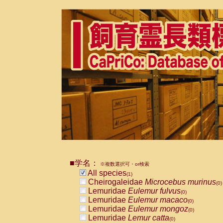
■学名：
※複数選択可・or検索
All species
(1)
Cheirogaleidae
Microcebus murinus
(0)
Lemuridae
Eulemur fulvus
(0)
Lemuridae
Eulemur macaco
(0)
Lemuridae
Eulemur mongoz
(0)
Lemuridae
Lemur catta
(0)