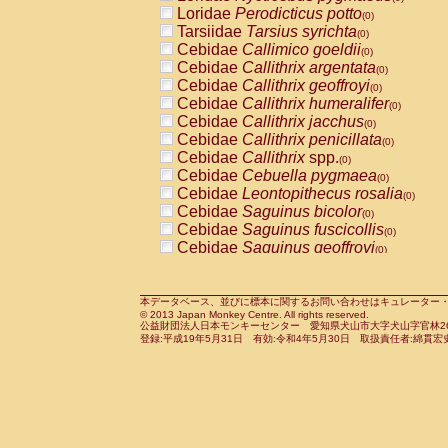
Pitheciidae
Callicebus cupreus
Loridae
Perodicticus potto
(0)
(0)
Pitheciidae
Callicebus donacophilus
Tarsiidae
Tarsius syrichta
(0
(0)
Pitheciidae
Callicebus moloch
Cebidae
Callimico goeldii
(0)
(0)
Pitheciidae
Callicebus torquatus
Cebidae
Callithrix argentata
(0)
(0)
Pitheciidae
Callicebus
spp.
Cebidae
Callithrix geoffroyi
(0)
(0)
Pitheciidae
Chiropotes satanas
Cebidae
Callithrix humeralifer
(0)
(0)
Pitheciidae
Pithecia monachus
Cebidae
Callithrix jacchus
(0)
(0)
Pitheciidae
Pithecia pithecia
Cebidae
Callithrix penicillata
(0)
(0)
Cercopithecidae
Cercocebus agilis
Cebidae
Callithrix
spp.
(0)
(0)
Cercopithecidae
Cercocebus galeritus
Cebidae
Cebuella pygmaea
(0)
Cercopithecidae
Cercocebus torquatu
Cebidae
Leontopithecus rosalia
(0)
Cercopithecidae
Cercocebus torquatus
Cebidae
Saguinus bicolor
(0)
Cercopithecidae
Cercocebus torquatu
Cebidae
Saguinus fuscicollis
(0)
Cercopithecidae
Cercocebus
hybrid
Cebidae
Saguinus geoffroyi
(0)
(0)
Cercopithecidae
Cercocebus
spp.
Cebidae
Saguinus imperator
(0)
(0)
Cercopithecidae
Lophocebus albigen
Cebidae
Saguinus labiatus
(0)
Cercopithecidae
Papio anubis
Cebidae
Saguinus leucopus
本データベース、並びに標本に関するお問い合わせはキュレーター・新宅勇太までお願い
(0)
(0)
© 2013 Japan Monkey Centre. All rights reserved.
Cercopithecidae
Papio cynocephalus
Cebidae
Saguinus midas
(
(0)
公益財団法人日本モンキーセンター 愛知県犬山市大字犬山字官林26番
Cercopithecidae
Papio hamadryas
Cebidae
Saguinus mystax
(0)
登録:平成19年5月31日 有効:令和4年5月30日 取扱責任者:綿貫宏
(0)
Cercopithecidae
Papio papio
Cebidae
Saguinus nigricollis
(0)
(0)
Cercopithecidae
Papio
spp.
Cebidae
Saguinus oedipus
(0)
(1)
Cercopithecidae
Mandrillus leucopha
Cebidae
Saguinus weddelli
(0)
Cercopithecidae
Mandrillus sphinx
Cebidae
Saguinus
spp.
(0)
(0)
Cercopithecidae
Theropithecus gelad
Cebidae
Aotus trivirgatus
(0)
Cercopithecidae
Macaca arctoides
Cebidae
Cebus albifrons
(0)
(0)