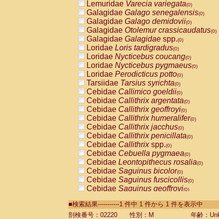
Lemuridae
Varecia variegata
(0)
Galagidae
Galago senegalensis
(0)
Galagidae
Galago demidovii
(0)
Galagidae
Otolemur crassicaudatus
(0)
Galagidae
Galagidae
spp.
(0)
Loridae
Loris tardigradus
(0)
Loridae
Nycticebus coucang
(0)
Loridae
Nycticebus pygmaeus
(0)
Loridae
Perodicticus potto
(0)
Tarsiidae
Tarsius syrichta
(0)
Cebidae
Callimico goeldii
(0)
Cebidae
Callithrix argentata
(0)
Cebidae
Callithrix geoffroyi
(0)
Cebidae
Callithrix humeralifer
(0)
Cebidae
Callithrix jacchus
(0)
Cebidae
Callithrix penicillata
(0)
Cebidae
Callithrix
spp.
(0)
Cebidae
Cebuella pygmaea
(0)
Cebidae
Leontopithecus rosalia
(0)
Cebidae
Saguinus bicolor
(0)
Cebidae
Saguinus fuscicollis
(0)
Cebidae
Saguinus geoffroyi
(0)
Cebidae
Saguinus imperator
(0)
■検索結果-----------1 件中 1 件から 1 件を表示中
Cebidae
Saguinus labiatus
(0)
Cebidae
Saguinus leucopus
剖検番号：02220
性別：M
年齢：Unk
(0)