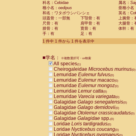
科名：Cebidae
Cebidae
Saguinus midas
属名：
Sa
(0)
種小名：
oedipus
亜種小名
Cebidae
Saguinus mystax
(0)
和名：ワタボウシパンシェ
英名：Cotto
Cebidae
Saguinus nigricollis
(0)
頭蓋骨：一部無
下顎骨：有
上腕骨：
Cebidae
Saguinus oedipus
(1)
尺骨：有
肩甲骨：有
大腿骨：
Cebidae
Saguinus weddelli
(0)
腓骨：有
寛骨：有
体幹：有
Cebidae
Saguinus
spp.
(0)
手：有
足：有
Cebidae
Aotus trivirgatus
(0)
Cebidae
Cebus albifrons
1 件中 1 件から 1 件を表示中
(0)
Cebidae
Cebus apella
(0)
Cebidae
Cebus capucinus
(0)
■学名：
Cebidae
Cebus nigrivittatus
※複数選択可・or検索
(0)
Cebidae
Cebus
spp.
All species
(0)
(1)
Cebidae
Saimiri boliviensis
Cheirogaleidae
Microcebus murinus
(0)
(0)
Cebidae
Saimiri sciureus
Lemuridae
Eulemur fulvus
(0)
(0)
Atelidae
Alouatta caraya
Lemuridae
Eulemur macaco
(0)
(0)
Atelidae
Alouatta fusca
Lemuridae
Eulemur mongoz
(0)
(0)
Atelidae
Alouatta seniculus
Lemuridae
Lemur catta
(0)
(0)
Atelidae
Alouatta
spp.
Lemuridae
Varecia variegata
(0)
(0)
Atelidae
Ateles belzebuth
Galagidae
Galago senegalensis
(0)
(0)
Atelidae
Ateles geoffroyi
Galagidae
Galago demidovii
(0)
(0)
Atelidae
Ateles paniscus
Galagidae
Otolemur crassicaudatus
(0)
(0)
Atelidae
Ateles
spp.
Galagidae
Galagidae
spp.
(0)
(0)
Atelidae
Lagothrix lagothricha
Loridae
Loris tardigradus
(0)
(0)
Atelidae
Lagothrix lagothricha cana
Loridae
Nycticebus coucang
(0)
(0)
Pitheciidae
Cacajao calvus rubicundu
Loridae
Nycticebus pygmaeus
(0)