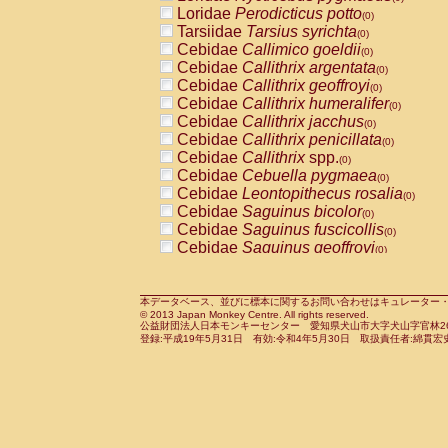
Pitheciidae
Callicebus cupreus
Loridae
Perodicticus potto
(0)
(0)
Pitheciidae
Callicebus donacophilus
Tarsiidae
Tarsius syrichta
(0
(0)
Pitheciidae
Callicebus moloch
Cebidae
Callimico goeldii
(0)
(0)
Pitheciidae
Callicebus torquatus
Cebidae
Callithrix argentata
(0)
(0)
Pitheciidae
Callicebus
spp.
Cebidae
Callithrix geoffroyi
(0)
(0)
Pitheciidae
Chiropotes satanas
Cebidae
Callithrix humeralifer
(0)
(0)
Pitheciidae
Pithecia monachus
Cebidae
Callithrix jacchus
(0)
(0)
Pitheciidae
Pithecia pithecia
Cebidae
Callithrix penicillata
(0)
(0)
Cercopithecidae
Cercocebus agilis
Cebidae
Callithrix
spp.
(0)
(0)
Cercopithecidae
Cercocebus galeritus
Cebidae
Cebuella pygmaea
(0)
Cercopithecidae
Cercocebus torquatu
Cebidae
Leontopithecus rosalia
(0)
Cercopithecidae
Cercocebus torquatus
Cebidae
Saguinus bicolor
(0)
Cercopithecidae
Cercocebus torquatu
Cebidae
Saguinus fuscicollis
(0)
Cercopithecidae
Cercocebus
hybrid
Cebidae
Saguinus geoffroyi
(0)
(0)
Cercopithecidae
Cercocebus
spp.
Cebidae
Saguinus imperator
(0)
(0)
Cercopithecidae
Lophocebus albigen
Cebidae
Saguinus labiatus
(0)
Cercopithecidae
Papio anubis
Cebidae
Saguinus leucopus
本データベース、並びに標本に関するお問い合わせはキュレーター・新宅勇太までお願い
(0)
(0)
© 2013 Japan Monkey Centre. All rights reserved.
Cercopithecidae
Papio cynocephalus
Cebidae
Saguinus midas
(
(0)
公益財団法人日本モンキーセンター 愛知県犬山市大字犬山字官林26番
Cercopithecidae
Papio hamadryas
Cebidae
Saguinus mystax
(0)
登録:平成19年5月31日 有効:令和4年5月30日 取扱責任者:綿貫宏
(0)
Cercopithecidae
Papio papio
Cebidae
Saguinus nigricollis
(0)
(0)
Cercopithecidae
Papio
spp.
Cebidae
Saguinus oedipus
(0)
(1)
Cercopithecidae
Mandrillus leucopha
Cebidae
Saguinus weddelli
(0)
Cercopithecidae
Mandrillus sphinx
Cebidae
Saguinus
spp.
(0)
(0)
Cercopithecidae
Theropithecus gelad
Cebidae
Aotus trivirgatus
(0)
Cercopithecidae
Macaca arctoides
Cebidae
Cebus albifrons
(0)
(0)