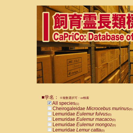
■学名：
※複数選択可・or検索
All species
(1)
Cheirogaleidae
Microcebus murinus
(0)
Lemuridae
Eulemur fulvus
(0)
Lemuridae
Eulemur macaco
(0)
Lemuridae
Eulemur mongoz
(0)
Lemuridae
Lemur catta
(0)