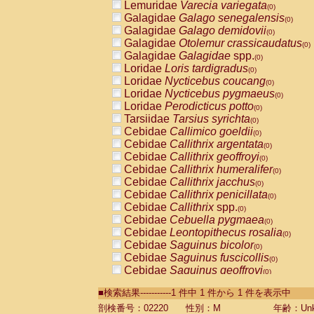
Lemuridae
Varecia variegata
(0)
Galagidae
Galago senegalensis
(0)
Galagidae
Galago demidovii
(0)
Galagidae
Otolemur crassicaudatus
(0)
Galagidae
Galagidae
spp.
(0)
Loridae
Loris tardigradus
(0)
Loridae
Nycticebus coucang
(0)
Loridae
Nycticebus pygmaeus
(0)
Loridae
Perodicticus potto
(0)
Tarsiidae
Tarsius syrichta
(0)
Cebidae
Callimico goeldii
(0)
Cebidae
Callithrix argentata
(0)
Cebidae
Callithrix geoffroyi
(0)
Cebidae
Callithrix humeralifer
(0)
Cebidae
Callithrix jacchus
(0)
Cebidae
Callithrix penicillata
(0)
Cebidae
Callithrix
spp.
(0)
Cebidae
Cebuella pygmaea
(0)
Cebidae
Leontopithecus rosalia
(0)
Cebidae
Saguinus bicolor
(0)
Cebidae
Saguinus fuscicollis
(0)
Cebidae
Saguinus geoffroyi
(0)
Cebidae
Saguinus imperator
(0)
■検索結果-----------1 件中 1 件から 1 件を表示中
Cebidae
Saguinus labiatus
(0)
Cebidae
Saguinus leucopus
剖検番号：02220
性別：M
年齢：Unk
(0)