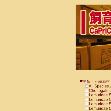
■学名：
※複数選択可・
All Species
(1
Cheirogalei
Lemuridae
E
Lemuridae
E
Lemuridae
E
Lemuridae
L