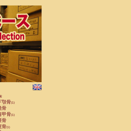
索
下顎骨
(1)
橈骨
肩甲骨
(1)
脛骨
寛骨
(1)