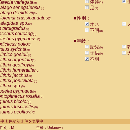
体幹
arecia variegata
(1)
(0)
alago senegalensis
足
(0)
(1)
alago demidovii
(0)
tolemur crassicaudatus
■性別：
(0)
alagidae
spp.
オス
(0)
s tardigradus
(0)
不明
(0)
ticebus coucang
(0)
ticebus pygmaeus
(0)
■年齢：
dicticus potto
(0)
胎児
(0)
rsius syrichta
(0)
子供
limico goeldii
(0)
(0)
不明
lithrix argentata
(0)
lithrix geoffroyi
(0)
lithrix humeralifer
(0)
lithrix jacchus
(0)
lithrix penicillata
(0)
lithrix
spp.
(0)
buella pygmaea
(0)
ntopithecus rosalia
(0)
uinus bicolor
(0)
uinus fuscicollis
(0)
uinus geoffroyi
(0)
uinus imperator
(0)
-1 件中 1 件から 1 件を表示中
uinus labiatus
(0)
guinus leucopus
性別：M
年齢：Unknown
(0)