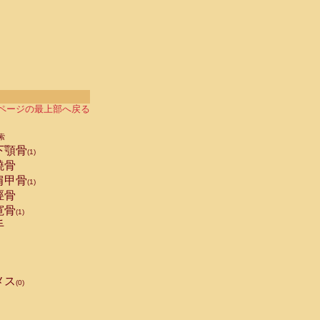
ページの最上部へ戻る
索
下顎骨
(1)
橈骨
肩甲骨
(1)
脛骨
寛骨
(1)
手
メス
(0)