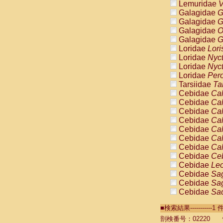
Lemuridae
V
Galagidae
G
Galagidae
G
Galagidae
O
Galagidae
G
Loridae
Lori
Loridae
Nyc
Loridae
Nyc
Loridae
Pero
Tarsiidae
Ta
Cebidae
Cal
Cebidae
Cal
Cebidae
Cal
Cebidae
Cal
Cebidae
Cal
Cebidae
Cal
Cebidae
Cal
Cebidae
Ce
Cebidae
Leo
Cebidae
Sag
Cebidae
Sag
Cebidae
Sag
Cebidae
Sag
■検索結果----------
Cebidae
Sag
Cebidae
Sa
剖検番号：02220