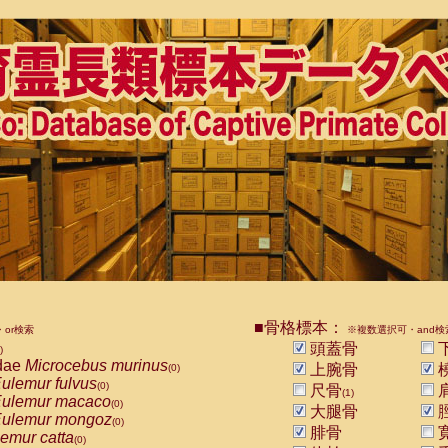
■骨格標本：
or検索
※複数選択可・and検
頭蓋骨
)
dae
Microcebus murinus
上腕骨
(0)
ulemur fulvus
(0)
尺骨
(1)
ulemur macaco
(0)
大腿骨
ulemur mongoz
(0)
腓骨
emur catta
(0)