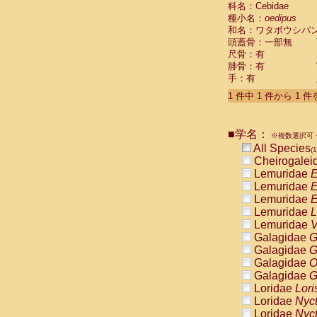
科名：Cebidae
Cebidae
Sa
種小名：
oedipus
Cebidae
Sa
和名：ワタボウシパ
Cebidae
Sag
頭蓋骨：一部無
Cebidae
Sa
尺骨：有
Cebidae
Sag
腓骨：有
Cebidae
Sa
手：有
Cebidae
Aot
Cebidae
Ceb
1 件中 1 件から 1 
Cebidae
Ceb
Cebidae
Ce
■学名：
Cebidae
Ceb
※複数選択可・
Cebidae
Ce
All Species
(1
Cebidae
Sai
Cheirogalei
Cebidae
Sai
Lemuridae
E
Atelidae
Alo
Lemuridae
E
Atelidae
Alo
Lemuridae
E
Atelidae
Alo
Lemuridae
L
Atelidae
Alo
Lemuridae
V
Atelidae
Ate
Galagidae
G
Atelidae
Ate
Galagidae
G
Atelidae
Ate
Galagidae
O
Atelidae
Ate
Galagidae
G
Atelidae
Lag
Loridae
Lori
Atelidae
Lag
Loridae
Nyc
Pitheciidae
Loridae
Nyc