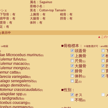
guinus midas
属名：
Saguinus
(0)
亜種小名：
guinus mystax
(0)
ンシェ
英名：Cotton-top Tamarin
uinus nigricollis
(0)
下顎骨：有
上腕骨：有
橈骨：有
guinus oedipus
(1)
肩甲骨：有
大腿骨：有
脛骨：有
uinus weddelli
(0)
寛骨：有
体幹：有
guinus
spp.
(0)
足：有
us trivirgatus
(0)
us albifrons
件を表示中
(0)
us apella
▲この
(0)
bus capucinus
(0)
us nigrivittatus
■骨格標本：
or検索
(0)
※複数選択可・and検
bus
spp.
頭蓋骨
(0)
)
miri boliviensis
dae
Microcebus murinus
(0)
上腕骨
(0)
miri sciureus
ulemur fulvus
(0)
(0)
尺骨
(1)
uatta caraya
ulemur macaco
(0)
(0)
大腿骨
uatta fusca
ulemur mongoz
(0)
(0)
腓骨
uatta seniculus
emur catta
(0)
(0)
uatta
spp.
体幹
arecia variegata
(0)
(1)
(0)
les belzebuth
alago senegalensis
足
(0)
(0)
(1)
les geoffroyi
alago demidovii
(0)
(0)
les paniscus
tolemur crassicaudatus
■性別：
(0)
(0)
les
spp.
alagidae
spp.
(0)
オス
(0)
othrix lagothricha
s tardigradus
(0)
(0)
不明
(0)
othrix lagothricha cana
ticebus coucang
(0)
(0)
Cacajao calvus rubicundus
ticebus pygmaeus
(0)
(0)