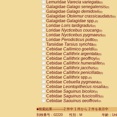
Lemuridae
Varecia variegata
(0)
Galagidae
Galago senegalensis
(0)
Galagidae
Galago demidovii
(0)
Galagidae
Otolemur crassicaudatus
(0)
Galagidae
Galagidae
spp.
(0)
Loridae
Loris tardigradus
(0)
Loridae
Nycticebus coucang
(0)
Loridae
Nycticebus pygmaeus
(0)
Loridae
Perodicticus potto
(0)
Tarsiidae
Tarsius syrichta
(0)
Cebidae
Callimico goeldii
(0)
Cebidae
Callithrix argentata
(0)
Cebidae
Callithrix geoffroyi
(0)
Cebidae
Callithrix humeralifer
(0)
Cebidae
Callithrix jacchus
(0)
Cebidae
Callithrix penicillata
(0)
Cebidae
Callithrix
spp.
(0)
Cebidae
Cebuella pygmaea
(0)
Cebidae
Leontopithecus rosalia
(0)
Cebidae
Saguinus bicolor
(0)
Cebidae
Saguinus fuscicollis
(0)
Cebidae
Saguinus geoffroyi
(0)
Cebidae
Saguinus imperator
(0)
■検索結果-----------2 件中 1 件から 2 件を表示中
Cebidae
Saguinus labiatus
(0)
Cebidae
Saguinus leucopus
剖検番号：02220
性別：M
年齢：Unk
(0)