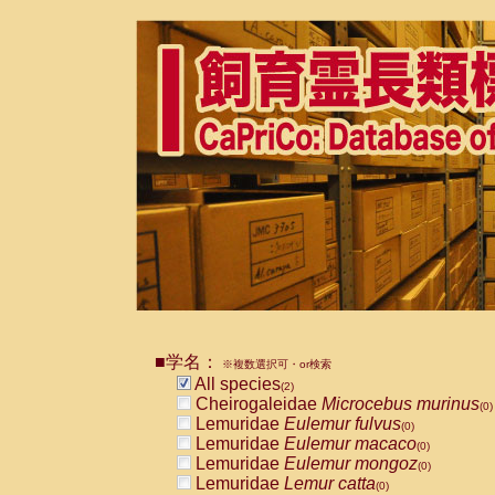
■学名：
※複数選択可・or検索
All species
(2)
Cheirogaleidae
Microcebus murinus
(0)
Lemuridae
Eulemur fulvus
(0)
Lemuridae
Eulemur macaco
(0)
Lemuridae
Eulemur mongoz
(0)
Lemuridae
Lemur catta
(0)