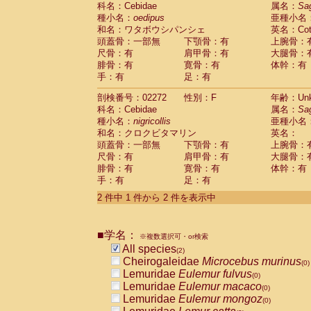
科名：Cebidae
Cebidae
Saguinus midas
属名：
Sa
(0)
種小名：
oedipus
亜種小名
Cebidae
Saguinus mystax
(0)
和名：ワタボウシパンシェ
英名：Cotto
Cebidae
Saguinus nigricollis
(1)
頭蓋骨：一部無
下顎骨：有
上腕骨：
Cebidae
Saguinus oedipus
(1)
尺骨：有
肩甲骨：有
大腿骨：
Cebidae
Saguinus weddelli
(0)
腓骨：有
寛骨：有
体幹：有
Cebidae
Saguinus
spp.
(0)
手：有
足：有
Cebidae
Aotus trivirgatus
(0)
Cebidae
Cebus albifrons
(0)
剖検番号：02272
性別：F
年齢：Unk
Cebidae
Cebus apella
科名：Cebidae
(0)
属名：
Sa
Cebidae
Cebus capucinus
種小名：
nigricollis
亜種小名
(0)
Cebidae
Cebus nigrivittatus
和名：クロクビタマリン
英名：
(0)
Cebidae
Cebus
spp.
頭蓋骨：一部無
下顎骨：有
上腕骨：
(0)
Cebidae
Saimiri boliviensis
尺骨：有
肩甲骨：有
大腿骨：
(0)
腓骨：有
Cebidae
Saimiri sciureus
寛骨：有
体幹：有
(0)
手：有
足：有
Atelidae
Alouatta caraya
(0)
Atelidae
Alouatta fusca
(0)
2 件中 1 件から 2 件を表示中
Atelidae
Alouatta seniculus
(0)
Atelidae
Alouatta
spp.
(0)
Atelidae
Ateles belzebuth
■学名：
(0)
※複数選択可・or検索
Atelidae
Ateles geoffroyi
(0)
All species
(2)
Atelidae
Ateles paniscus
(0)
Cheirogaleidae
Microcebus murinus
(0)
Atelidae
Ateles
spp.
(0)
Lemuridae
Eulemur fulvus
(0)
Atelidae
Lagothrix lagothricha
(0)
Lemuridae
Eulemur macaco
(0)
Atelidae
Lagothrix lagothricha cana
(0)
Lemuridae
Eulemur mongoz
(0)
Pitheciidae
Cacajao calvus rubicundu