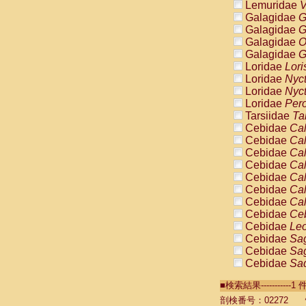
Lemuridae
V
Galagidae
G
Galagidae
G
Galagidae
O
Galagidae
G
Loridae
Lori
Loridae
Nyc
Loridae
Nyc
Loridae
Pero
Tarsiidae
Ta
Cebidae
Cal
Cebidae
Cal
Cebidae
Cal
Cebidae
Cal
Cebidae
Cal
Cebidae
Cal
Cebidae
Cal
Cebidae
Ce
Cebidae
Leo
Cebidae
Sag
Cebidae
Sag
Cebidae
Sag
Cebidae
Sag
■検索結果----------
Cebidae
Sag
Cebidae
Sa
剖検番号：02272