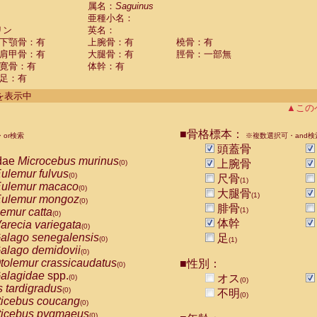
guinus midas
属名：
Saguinus
(0)
亜種小名：
guinus mystax
(0)
リン
英名：
uinus nigricollis
(1)
下顎骨：有
上腕骨：有
橈骨：有
guinus oedipus
(0)
肩甲骨：有
大腿骨：有
脛骨：一部無
uinus weddelli
(0)
寛骨：有
体幹：有
guinus
spp.
(0)
足：有
us trivirgatus
(0)
us albifrons
件を表示中
(0)
us apella
▲この
(0)
bus capucinus
(0)
us nigrivittatus
■骨格標本：
or検索
(0)
※複数選択可・and検
bus
spp.
頭蓋骨
(0)
miri boliviensis
dae
Microcebus murinus
(0)
上腕骨
(0)
miri sciureus
ulemur fulvus
(0)
(0)
尺骨
(1)
uatta caraya
ulemur macaco
(0)
(0)
大腿骨
(1)
uatta fusca
ulemur mongoz
(0)
(0)
腓骨
uatta seniculus
emur catta
(1)
(0)
(0)
uatta
spp.
体幹
arecia variegata
(0)
(0)
les belzebuth
alago senegalensis
足
(0)
(0)
(1)
les geoffroyi
alago demidovii
(0)
(0)
les paniscus
tolemur crassicaudatus
■性別：
(0)
(0)
les
spp.
alagidae
spp.
(0)
オス
(0)
(0)
othrix lagothricha
s tardigradus
(0)
(0)
不明
(0)
othrix lagothricha cana
ticebus coucang
(0)
(0)
Cacajao calvus rubicundus
ticebus pygmaeus
(0)
(0)