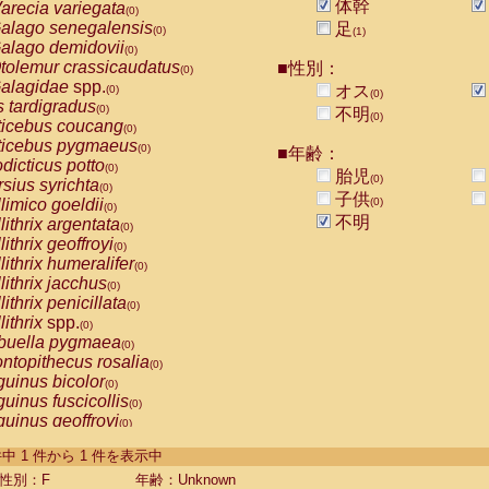
体幹
arecia variegata
(0)
alago senegalensis
足
(0)
(1)
alago demidovii
(0)
tolemur crassicaudatus
■性別：
(0)
alagidae
spp.
オス
(0)
(0)
s tardigradus
(0)
不明
(0)
ticebus coucang
(0)
ticebus pygmaeus
(0)
■年齢：
dicticus potto
(0)
胎児
(0)
rsius syrichta
(0)
子供
limico goeldii
(0)
(0)
不明
lithrix argentata
(0)
lithrix geoffroyi
(0)
lithrix humeralifer
(0)
lithrix jacchus
(0)
lithrix penicillata
(0)
lithrix
spp.
(0)
buella pygmaea
(0)
ntopithecus rosalia
(0)
uinus bicolor
(0)
uinus fuscicollis
(0)
uinus geoffroyi
(0)
uinus imperator
(0)
-1 件中 1 件から 1 件を表示中
uinus labiatus
(0)
guinus leucopus
性別：F
年齢：Unknown
(0)