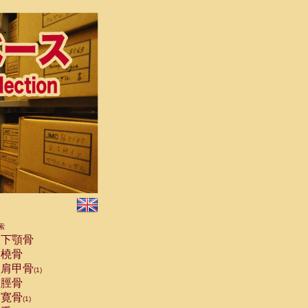
索
下顎骨
橈骨
肩甲骨
(1)
脛骨
寛骨
(1)