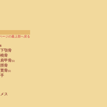
ページの最上部へ戻る
索
下顎骨
橈骨
肩甲骨
(1)
脛骨
寛骨
(1)
手
メス