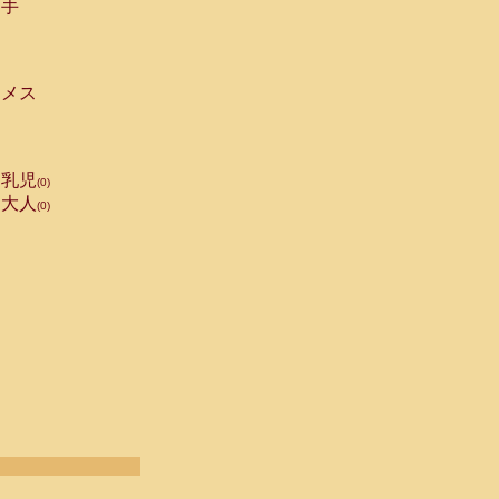
手
メス
乳児
(0)
大人
(0)