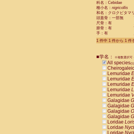
科名：Cebidae
Cebidae
Sa
種小名：
nigricollis
Cebidae
Sa
和名：クロクビタマ
Cebidae
Sag
頭蓋骨：一部無
Cebidae
Sa
尺骨：有
Cebidae
Sag
腓骨：有
Cebidae
Sa
手：有
Cebidae
Aot
Cebidae
Ceb
1 件中 1 件から 1 
Cebidae
Ceb
Cebidae
Ce
■学名：
Cebidae
Ceb
※複数選択可・
Cebidae
Ce
All species
(1)
Cebidae
Sai
Cheirogalei
Cebidae
Sai
Lemuridae
E
Atelidae
Alo
Lemuridae
E
Atelidae
Alo
Lemuridae
E
Atelidae
Alo
Lemuridae
L
Atelidae
Alo
Lemuridae
V
Atelidae
Ate
Galagidae
G
Atelidae
Ate
Galagidae
G
Atelidae
Ate
Galagidae
O
Atelidae
Ate
Galagidae
G
Atelidae
Lag
Loridae
Lori
Atelidae
Lag
Loridae
Nyc
Pitheciidae
Loridae
Nyc