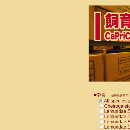
■学名：
※複数選択可・
All species
(1)
Cheirogalei
Lemuridae
E
Lemuridae
E
Lemuridae
E
Lemuridae
L