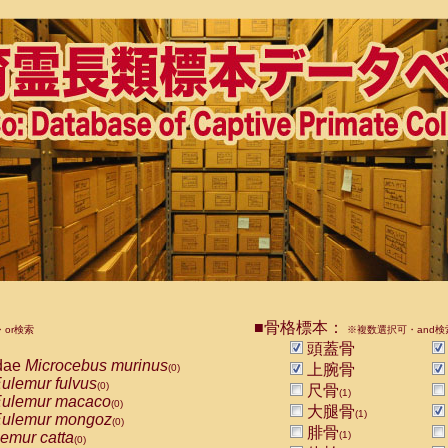
■骨格標本：
or検索
※複数選択可・and検
頭蓋骨
dae
Microcebus murinus
上腕骨
(0)
ulemur fulvus
(0)
尺骨
(1)
ulemur macaco
(0)
大腿骨
(1)
ulemur mongoz
(0)
腓骨
emur catta
(1)
(0)