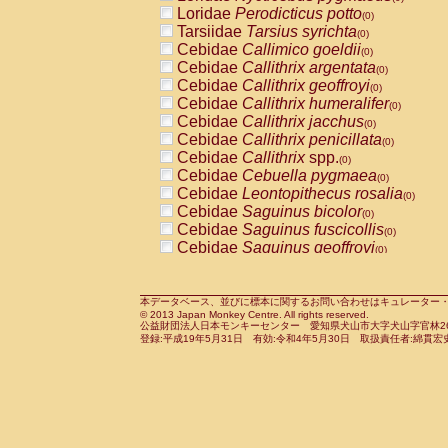
Pitheciidae
Callicebus cupreus
Loridae
Perodicticus potto
(0)
(0)
Pitheciidae
Callicebus donacophilus
Tarsiidae
Tarsius syrichta
(0
(0)
Pitheciidae
Callicebus moloch
Cebidae
Callimico goeldii
(0)
(0)
Pitheciidae
Callicebus torquatus
Cebidae
Callithrix argentata
(0)
(0)
Pitheciidae
Callicebus
spp.
Cebidae
Callithrix geoffroyi
(0)
(0)
Pitheciidae
Chiropotes satanas
Cebidae
Callithrix humeralifer
(0)
(0)
Pitheciidae
Pithecia monachus
Cebidae
Callithrix jacchus
(0)
(0)
Pitheciidae
Pithecia pithecia
Cebidae
Callithrix penicillata
(0)
(0)
Cercopithecidae
Cercocebus agilis
Cebidae
Callithrix
spp.
(0)
(0)
Cercopithecidae
Cercocebus galeritus
Cebidae
Cebuella pygmaea
(0)
Cercopithecidae
Cercocebus torquatu
Cebidae
Leontopithecus rosalia
(0)
Cercopithecidae
Cercocebus torquatus
Cebidae
Saguinus bicolor
(0)
Cercopithecidae
Cercocebus torquatu
Cebidae
Saguinus fuscicollis
(0)
Cercopithecidae
Cercocebus
hybrid
Cebidae
Saguinus geoffroyi
(0)
(0)
Cercopithecidae
Cercocebus
spp.
Cebidae
Saguinus imperator
(0)
(0)
Cercopithecidae
Lophocebus albigen
Cebidae
Saguinus labiatus
(0)
Cercopithecidae
Papio anubis
Cebidae
Saguinus leucopus
本データベース、並びに標本に関するお問い合わせはキュレーター・新宅勇太までお願い
(0)
(0)
© 2013 Japan Monkey Centre. All rights reserved.
Cercopithecidae
Papio cynocephalus
Cebidae
Saguinus midas
(
(0)
公益財団法人日本モンキーセンター 愛知県犬山市大字犬山字官林26番
Cercopithecidae
Papio hamadryas
Cebidae
Saguinus mystax
(0)
登録:平成19年5月31日 有効:令和4年5月30日 取扱責任者:綿貫宏
(0)
Cercopithecidae
Papio papio
Cebidae
Saguinus nigricollis
(0)
(1)
Cercopithecidae
Papio
spp.
Cebidae
Saguinus oedipus
(0)
(0)
Cercopithecidae
Mandrillus leucopha
Cebidae
Saguinus weddelli
(0)
Cercopithecidae
Mandrillus sphinx
Cebidae
Saguinus
spp.
(0)
(0)
Cercopithecidae
Theropithecus gelad
Cebidae
Aotus trivirgatus
(0)
Cercopithecidae
Macaca arctoides
Cebidae
Cebus albifrons
(0)
(0)