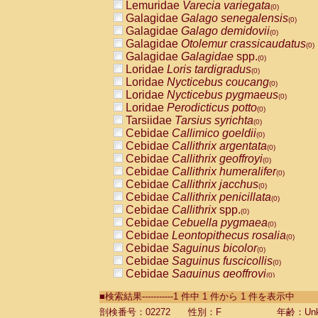
Lemuridae
Varecia variegata
(0)
Galagidae
Galago senegalensis
(0)
Galagidae
Galago demidovii
(0)
Galagidae
Otolemur crassicaudatus
(0)
Galagidae
Galagidae
spp.
(0)
Loridae
Loris tardigradus
(0)
Loridae
Nycticebus coucang
(0)
Loridae
Nycticebus pygmaeus
(0)
Loridae
Perodicticus potto
(0)
Tarsiidae
Tarsius syrichta
(0)
Cebidae
Callimico goeldii
(0)
Cebidae
Callithrix argentata
(0)
Cebidae
Callithrix geoffroyi
(0)
Cebidae
Callithrix humeralifer
(0)
Cebidae
Callithrix jacchus
(0)
Cebidae
Callithrix penicillata
(0)
Cebidae
Callithrix
spp.
(0)
Cebidae
Cebuella pygmaea
(0)
Cebidae
Leontopithecus rosalia
(0)
Cebidae
Saguinus bicolor
(0)
Cebidae
Saguinus fuscicollis
(0)
Cebidae
Saguinus geoffroyi
(0)
Cebidae
Saguinus imperator
(0)
■検索結果-----------1 件中 1 件から 1 件を表示中
Cebidae
Saguinus labiatus
(0)
Cebidae
Saguinus leucopus
剖検番号：02272
性別：F
年齢：Unk
(0)