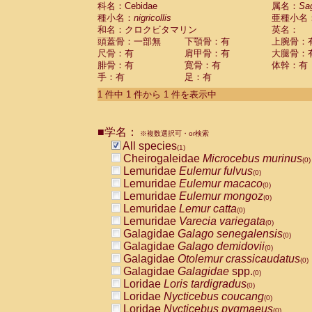
科名：Cebidae
Cebidae
Saguinus midas
属名：
Sa
(0)
種小名：
nigricollis
亜種小名
Cebidae
Saguinus mystax
(0)
和名：クロクビタマリン
英名：
Cebidae
Saguinus nigricollis
(1)
頭蓋骨：一部無
下顎骨：有
上腕骨：
Cebidae
Saguinus oedipus
(0)
尺骨：有
肩甲骨：有
大腿骨：
Cebidae
Saguinus weddelli
(0)
腓骨：有
寛骨：有
体幹：有
Cebidae
Saguinus
spp.
(0)
手：有
足：有
Cebidae
Aotus trivirgatus
(0)
Cebidae
Cebus albifrons
1 件中 1 件から 1 件を表示中
(0)
Cebidae
Cebus apella
(0)
Cebidae
Cebus capucinus
(0)
■学名：
Cebidae
Cebus nigrivittatus
※複数選択可・or検索
(0)
Cebidae
Cebus
spp.
All species
(0)
(1)
Cebidae
Saimiri boliviensis
Cheirogaleidae
Microcebus murinus
(0)
(0)
Cebidae
Saimiri sciureus
Lemuridae
Eulemur fulvus
(0)
(0)
Atelidae
Alouatta caraya
Lemuridae
Eulemur macaco
(0)
(0)
Atelidae
Alouatta fusca
Lemuridae
Eulemur mongoz
(0)
(0)
Atelidae
Alouatta seniculus
Lemuridae
Lemur catta
(0)
(0)
Atelidae
Alouatta
spp.
Lemuridae
Varecia variegata
(0)
(0)
Atelidae
Ateles belzebuth
Galagidae
Galago senegalensis
(0)
(0)
Atelidae
Ateles geoffroyi
Galagidae
Galago demidovii
(0)
(0)
Atelidae
Ateles paniscus
Galagidae
Otolemur crassicaudatus
(0)
(0)
Atelidae
Ateles
spp.
Galagidae
Galagidae
spp.
(0)
(0)
Atelidae
Lagothrix lagothricha
Loridae
Loris tardigradus
(0)
(0)
Atelidae
Lagothrix lagothricha cana
Loridae
Nycticebus coucang
(0)
(0)
Pitheciidae
Cacajao calvus rubicundu
Loridae
Nycticebus pygmaeus
(0)