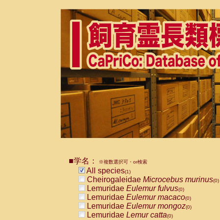
■学名：
※複数選択可・or検索
All species
(1)
Cheirogaleidae
Microcebus murinus
(0)
Lemuridae
Eulemur fulvus
(0)
Lemuridae
Eulemur macaco
(0)
Lemuridae
Eulemur mongoz
(0)
Lemuridae
Lemur catta
(0)