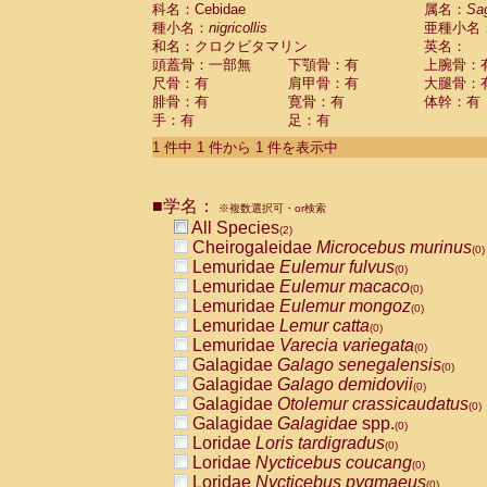
科名：Cebidae
Cebidae
Saguinus midas
属名：
Sa
(0)
種小名：
nigricollis
亜種小名
Cebidae
Saguinus mystax
(0)
和名：クロクビタマリン
英名：
Cebidae
Saguinus nigricollis
(1)
頭蓋骨：一部無
下顎骨：有
上腕骨：
Cebidae
Saguinus oedipus
(1)
尺骨：有
肩甲骨：有
大腿骨：
Cebidae
Saguinus weddelli
(0)
腓骨：有
寛骨：有
体幹：有
Cebidae
Saguinus
spp.
(0)
手：有
足：有
Cebidae
Aotus trivirgatus
(0)
Cebidae
Cebus albifrons
1 件中 1 件から 1 件を表示中
(0)
Cebidae
Cebus apella
(0)
Cebidae
Cebus capucinus
(0)
■学名：
Cebidae
Cebus nigrivittatus
※複数選択可・or検索
(0)
Cebidae
Cebus
spp.
All Species
(0)
(2)
Cebidae
Saimiri boliviensis
Cheirogaleidae
Microcebus murinus
(0)
(0)
Cebidae
Saimiri sciureus
Lemuridae
Eulemur fulvus
(0)
(0)
Atelidae
Alouatta caraya
Lemuridae
Eulemur macaco
(0)
(0)
Atelidae
Alouatta fusca
Lemuridae
Eulemur mongoz
(0)
(0)
Atelidae
Alouatta seniculus
Lemuridae
Lemur catta
(0)
(0)
Atelidae
Alouatta
spp.
Lemuridae
Varecia variegata
(0)
(0)
Atelidae
Ateles belzebuth
Galagidae
Galago senegalensis
(0)
(0)
Atelidae
Ateles geoffroyi
Galagidae
Galago demidovii
(0)
(0)
Atelidae
Ateles paniscus
Galagidae
Otolemur crassicaudatus
(0)
(0)
Atelidae
Ateles
spp.
Galagidae
Galagidae
spp.
(0)
(0)
Atelidae
Lagothrix lagothricha
Loridae
Loris tardigradus
(0)
(0)
Atelidae
Lagothrix lagothricha cana
Loridae
Nycticebus coucang
(0)
(0)
Pitheciidae
Cacajao calvus rubicundu
Loridae
Nycticebus pygmaeus
(0)