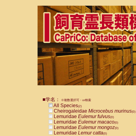
■学名：
※複数選択可・or検索
All Species
(2)
Cheirogaleidae
Microcebus murinus
(0)
Lemuridae
Eulemur fulvus
(0)
Lemuridae
Eulemur macaco
(0)
Lemuridae
Eulemur mongoz
(0)
Lemuridae
Lemur catta
(0)