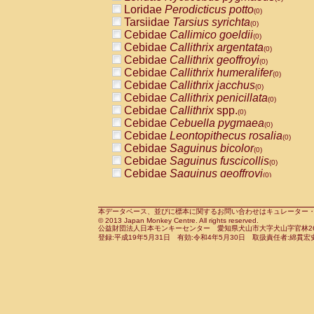
Pitheciidae
Callicebus cupreus
Loridae
Perodicticus potto
(0)
(0)
Pitheciidae
Callicebus donacophilus
Tarsiidae
Tarsius syrichta
(0
(0)
Pitheciidae
Callicebus moloch
Cebidae
Callimico goeldii
(0)
(0)
Pitheciidae
Callicebus torquatus
Cebidae
Callithrix argentata
(0)
(0)
Pitheciidae
Callicebus
spp.
Cebidae
Callithrix geoffroyi
(0)
(0)
Pitheciidae
Chiropotes satanas
Cebidae
Callithrix humeralifer
(0)
(0)
Pitheciidae
Pithecia monachus
Cebidae
Callithrix jacchus
(0)
(0)
Pitheciidae
Pithecia pithecia
Cebidae
Callithrix penicillata
(0)
(0)
Cercopithecidae
Cercocebus agilis
Cebidae
Callithrix
spp.
(0)
(0)
Cercopithecidae
Cercocebus galeritus
Cebidae
Cebuella pygmaea
(0)
Cercopithecidae
Cercocebus torquatu
Cebidae
Leontopithecus rosalia
(0)
Cercopithecidae
Cercocebus torquatus
Cebidae
Saguinus bicolor
(0)
Cercopithecidae
Cercocebus torquatu
Cebidae
Saguinus fuscicollis
(0)
Cercopithecidae
Cercocebus
hybrid
Cebidae
Saguinus geoffroyi
(0)
(0)
Cercopithecidae
Cercocebus
spp.
Cebidae
Saguinus imperator
(0)
(0)
Cercopithecidae
Lophocebus albigen
Cebidae
Saguinus labiatus
(0)
Cercopithecidae
Papio anubis
Cebidae
Saguinus leucopus
本データベース、並びに標本に関するお問い合わせはキュレーター・新宅勇太までお願い
(0)
(0)
© 2013 Japan Monkey Centre. All rights reserved.
Cercopithecidae
Papio cynocephalus
Cebidae
Saguinus midas
(
(0)
公益財団法人日本モンキーセンター 愛知県犬山市大字犬山字官林26番
Cercopithecidae
Papio hamadryas
Cebidae
Saguinus mystax
(0)
登録:平成19年5月31日 有効:令和4年5月30日 取扱責任者:綿貫宏
(0)
Cercopithecidae
Papio papio
Cebidae
Saguinus nigricollis
(0)
(1)
Cercopithecidae
Papio
spp.
Cebidae
Saguinus oedipus
(0)
(1)
Cercopithecidae
Mandrillus leucopha
Cebidae
Saguinus weddelli
(0)
Cercopithecidae
Mandrillus sphinx
Cebidae
Saguinus
spp.
(0)
(0)
Cercopithecidae
Theropithecus gelad
Cebidae
Aotus trivirgatus
(0)
Cercopithecidae
Macaca arctoides
Cebidae
Cebus albifrons
(0)
(0)