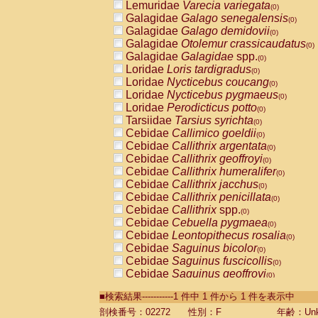
Lemuridae
Varecia variegata
(0)
Galagidae
Galago senegalensis
(0)
Galagidae
Galago demidovii
(0)
Galagidae
Otolemur crassicaudatus
(0)
Galagidae
Galagidae
spp.
(0)
Loridae
Loris tardigradus
(0)
Loridae
Nycticebus coucang
(0)
Loridae
Nycticebus pygmaeus
(0)
Loridae
Perodicticus potto
(0)
Tarsiidae
Tarsius syrichta
(0)
Cebidae
Callimico goeldii
(0)
Cebidae
Callithrix argentata
(0)
Cebidae
Callithrix geoffroyi
(0)
Cebidae
Callithrix humeralifer
(0)
Cebidae
Callithrix jacchus
(0)
Cebidae
Callithrix penicillata
(0)
Cebidae
Callithrix
spp.
(0)
Cebidae
Cebuella pygmaea
(0)
Cebidae
Leontopithecus rosalia
(0)
Cebidae
Saguinus bicolor
(0)
Cebidae
Saguinus fuscicollis
(0)
Cebidae
Saguinus geoffroyi
(0)
Cebidae
Saguinus imperator
(0)
■検索結果-----------1 件中 1 件から 1 件を表示中
Cebidae
Saguinus labiatus
(0)
Cebidae
Saguinus leucopus
剖検番号：02272
性別：F
年齢：Unk
(0)