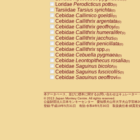
Pitheciidae
Callicebus cupreus
Loridae
Perodicticus potto
(0)
(0)
Pitheciidae
Callicebus donacophilus
Tarsiidae
Tarsius syrichta
(0
(0)
Pitheciidae
Callicebus moloch
Cebidae
Callimico goeldii
(0)
(0)
Pitheciidae
Callicebus torquatus
Cebidae
Callithrix argentata
(0)
(0)
Pitheciidae
Callicebus
spp.
Cebidae
Callithrix geoffroyi
(0)
(0)
Pitheciidae
Chiropotes satanas
Cebidae
Callithrix humeralifer
(0)
(0)
Pitheciidae
Pithecia monachus
Cebidae
Callithrix jacchus
(0)
(0)
Pitheciidae
Pithecia pithecia
Cebidae
Callithrix penicillata
(0)
(0)
Cercopithecidae
Cercocebus agilis
Cebidae
Callithrix
spp.
(0)
(0)
Cercopithecidae
Cercocebus galeritus
Cebidae
Cebuella pygmaea
(0)
Cercopithecidae
Cercocebus torquatu
Cebidae
Leontopithecus rosalia
(0)
Cercopithecidae
Cercocebus torquatus
Cebidae
Saguinus bicolor
(0)
Cercopithecidae
Cercocebus torquatu
Cebidae
Saguinus fuscicollis
(0)
Cercopithecidae
Cercocebus
hybrid
Cebidae
Saguinus geoffroyi
(0)
(0)
Cercopithecidae
Cercocebus
spp.
Cebidae
Saguinus imperator
(0)
(0)
Cercopithecidae
Lophocebus albigen
Cebidae
Saguinus labiatus
(0)
Cercopithecidae
Papio anubis
Cebidae
Saguinus leucopus
本データベース、並びに標本に関するお問い合わせはキュレーター・新宅勇太までお願い
(0)
(0)
© 2013 Japan Monkey Centre. All rights reserved.
Cercopithecidae
Papio cynocephalus
Cebidae
Saguinus midas
(
(0)
公益財団法人日本モンキーセンター 愛知県犬山市大字犬山字官林26番
Cercopithecidae
Papio hamadryas
Cebidae
Saguinus mystax
(0)
登録:平成19年5月31日 有効:令和4年5月30日 取扱責任者:綿貫宏
(0)
Cercopithecidae
Papio papio
Cebidae
Saguinus nigricollis
(0)
(1)
Cercopithecidae
Papio
spp.
Cebidae
Saguinus oedipus
(0)
(0)
Cercopithecidae
Mandrillus leucopha
Cebidae
Saguinus weddelli
(0)
Cercopithecidae
Mandrillus sphinx
Cebidae
Saguinus
spp.
(0)
(0)
Cercopithecidae
Theropithecus gelad
Cebidae
Aotus trivirgatus
(0)
Cercopithecidae
Macaca arctoides
Cebidae
Cebus albifrons
(0)
(0)