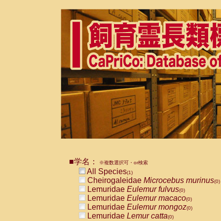
■学名：
※複数選択可・or検索
All Species
(1)
Cheirogaleidae
Microcebus murinus
(0)
Lemuridae
Eulemur fulvus
(0)
Lemuridae
Eulemur macaco
(0)
Lemuridae
Eulemur mongoz
(0)
Lemuridae
Lemur catta
(0)