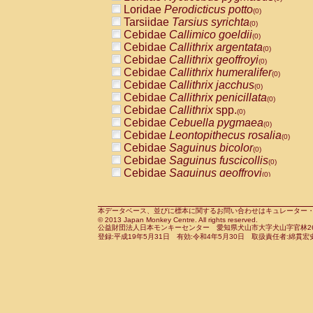
Pitheciidae
Callicebus cupreus
Loridae
Perodicticus potto
(0)
(0)
Pitheciidae
Callicebus donacophilus
Tarsiidae
Tarsius syrichta
(0
(0)
Pitheciidae
Callicebus moloch
Cebidae
Callimico goeldii
(0)
(0)
Pitheciidae
Callicebus torquatus
Cebidae
Callithrix argentata
(0)
(0)
Pitheciidae
Callicebus
spp.
Cebidae
Callithrix geoffroyi
(0)
(0)
Pitheciidae
Chiropotes satanas
Cebidae
Callithrix humeralifer
(0)
(0)
Pitheciidae
Pithecia monachus
Cebidae
Callithrix jacchus
(0)
(0)
Pitheciidae
Pithecia pithecia
Cebidae
Callithrix penicillata
(0)
(0)
Cercopithecidae
Cercocebus agilis
Cebidae
Callithrix
spp.
(0)
(0)
Cercopithecidae
Cercocebus galeritus
Cebidae
Cebuella pygmaea
(0)
Cercopithecidae
Cercocebus torquatu
Cebidae
Leontopithecus rosalia
(0)
Cercopithecidae
Cercocebus torquatus
Cebidae
Saguinus bicolor
(0)
Cercopithecidae
Cercocebus torquatu
Cebidae
Saguinus fuscicollis
(0)
Cercopithecidae
Cercocebus
hybrid
Cebidae
Saguinus geoffroyi
(0)
(0)
Cercopithecidae
Cercocebus
spp.
Cebidae
Saguinus imperator
(0)
(0)
Cercopithecidae
Lophocebus albigen
Cebidae
Saguinus labiatus
(0)
Cercopithecidae
Papio anubis
Cebidae
Saguinus leucopus
本データベース、並びに標本に関するお問い合わせはキュレーター・新宅勇太までお願い
(0)
(0)
© 2013 Japan Monkey Centre. All rights reserved.
Cercopithecidae
Papio cynocephalus
Cebidae
Saguinus midas
(
(0)
公益財団法人日本モンキーセンター 愛知県犬山市大字犬山字官林26番
Cercopithecidae
Papio hamadryas
Cebidae
Saguinus mystax
(0)
登録:平成19年5月31日 有効:令和4年5月30日 取扱責任者:綿貫宏
(0)
Cercopithecidae
Papio papio
Cebidae
Saguinus nigricollis
(0)
(1)
Cercopithecidae
Papio
spp.
Cebidae
Saguinus oedipus
(0)
(0)
Cercopithecidae
Mandrillus leucopha
Cebidae
Saguinus weddelli
(0)
Cercopithecidae
Mandrillus sphinx
Cebidae
Saguinus
spp.
(0)
(0)
Cercopithecidae
Theropithecus gelad
Cebidae
Aotus trivirgatus
(0)
Cercopithecidae
Macaca arctoides
Cebidae
Cebus albifrons
(0)
(0)