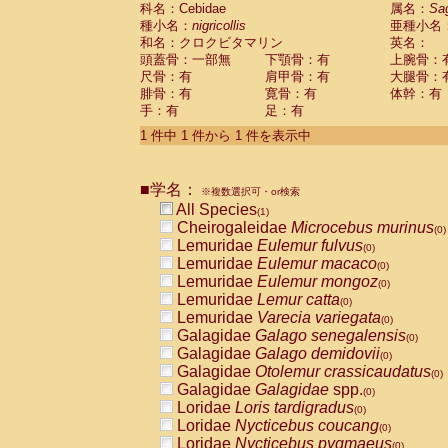
科名：Cebidae
Cebidae
Saguinus midas
属名：
Sa
(0)
種小名：
nigricollis
亜種小名
Cebidae
Saguinus mystax
(0)
和名：クロクビタマリン
英名：
Cebidae
Saguinus nigricollis
(1)
頭蓋骨：一部無
下顎骨：有
上腕骨：
Cebidae
Saguinus oedipus
(0)
尺骨：有
肩甲骨：有
大腿骨：
Cebidae
Saguinus weddelli
(0)
腓骨：有
寛骨：有
体幹：有
Cebidae
Saguinus
spp.
(0)
手：有
足：有
Cebidae
Aotus trivirgatus
(0)
Cebidae
Cebus albifrons
1 件中 1 件から 1 件を表示中
(0)
Cebidae
Cebus apella
(0)
Cebidae
Cebus capucinus
(0)
■学名：
Cebidae
Cebus nigrivittatus
※複数選択可・or検索
(0)
Cebidae
Cebus
spp.
All Species
(0)
(1)
Cebidae
Saimiri boliviensis
Cheirogaleidae
Microcebus murinus
(0)
(0)
Cebidae
Saimiri sciureus
Lemuridae
Eulemur fulvus
(0)
(0)
Atelidae
Alouatta caraya
Lemuridae
Eulemur macaco
(0)
(0)
Atelidae
Alouatta fusca
Lemuridae
Eulemur mongoz
(0)
(0)
Atelidae
Alouatta seniculus
Lemuridae
Lemur catta
(0)
(0)
Atelidae
Alouatta
spp.
Lemuridae
Varecia variegata
(0)
(0)
Atelidae
Ateles belzebuth
Galagidae
Galago senegalensis
(0)
(0)
Atelidae
Ateles geoffroyi
Galagidae
Galago demidovii
(0)
(0)
Atelidae
Ateles paniscus
Galagidae
Otolemur crassicaudatus
(0)
(0)
Atelidae
Ateles
spp.
Galagidae
Galagidae
spp.
(0)
(0)
Atelidae
Lagothrix lagothricha
Loridae
Loris tardigradus
(0)
(0)
Atelidae
Lagothrix lagothricha cana
Loridae
Nycticebus coucang
(0)
(0)
Pitheciidae
Cacajao calvus rubicundu
Loridae
Nycticebus pygmaeus
(0)