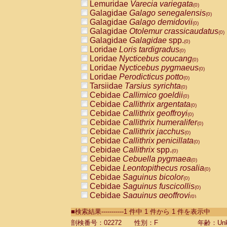
Lemuridae
Varecia variegata
(0)
Galagidae
Galago senegalensis
(0)
Galagidae
Galago demidovii
(0)
Galagidae
Otolemur crassicaudatus
(0)
Galagidae
Galagidae
spp.
(0)
Loridae
Loris tardigradus
(0)
Loridae
Nycticebus coucang
(0)
Loridae
Nycticebus pygmaeus
(0)
Loridae
Perodicticus potto
(0)
Tarsiidae
Tarsius syrichta
(0)
Cebidae
Callimico goeldii
(0)
Cebidae
Callithrix argentata
(0)
Cebidae
Callithrix geoffroyi
(0)
Cebidae
Callithrix humeralifer
(0)
Cebidae
Callithrix jacchus
(0)
Cebidae
Callithrix penicillata
(0)
Cebidae
Callithrix
spp.
(0)
Cebidae
Cebuella pygmaea
(0)
Cebidae
Leontopithecus rosalia
(0)
Cebidae
Saguinus bicolor
(0)
Cebidae
Saguinus fuscicollis
(0)
Cebidae
Saguinus geoffroyi
(0)
Cebidae
Saguinus imperator
(0)
■検索結果-----------1 件中 1 件から 1 件を表示中
Cebidae
Saguinus labiatus
(0)
Cebidae
Saguinus leucopus
剖検番号：02272
性別：F
年齢：Unk
(0)