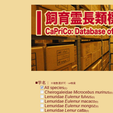
■学名：
※複数選択可・or検索
All species
(1)
Cheirogaleidae
Microcebus murinus
(0)
Lemuridae
Eulemur fulvus
(0)
Lemuridae
Eulemur macaco
(0)
Lemuridae
Eulemur mongoz
(0)
Lemuridae
Lemur catta
(0)