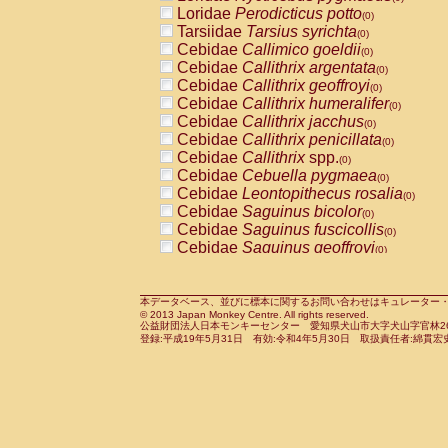
Pitheciidae
Callicebus cupreus
Loridae
Perodicticus potto
(0)
(0)
Pitheciidae
Callicebus donacophilus
Tarsiidae
Tarsius syrichta
(0
(0)
Pitheciidae
Callicebus moloch
Cebidae
Callimico goeldii
(0)
(0)
Pitheciidae
Callicebus torquatus
Cebidae
Callithrix argentata
(0)
(0)
Pitheciidae
Callicebus
spp.
Cebidae
Callithrix geoffroyi
(0)
(0)
Pitheciidae
Chiropotes satanas
Cebidae
Callithrix humeralifer
(0)
(0)
Pitheciidae
Pithecia monachus
Cebidae
Callithrix jacchus
(0)
(0)
Pitheciidae
Pithecia pithecia
Cebidae
Callithrix penicillata
(0)
(0)
Cercopithecidae
Cercocebus agilis
Cebidae
Callithrix
spp.
(0)
(0)
Cercopithecidae
Cercocebus galeritus
Cebidae
Cebuella pygmaea
(0)
Cercopithecidae
Cercocebus torquatu
Cebidae
Leontopithecus rosalia
(0)
Cercopithecidae
Cercocebus torquatus
Cebidae
Saguinus bicolor
(0)
Cercopithecidae
Cercocebus torquatu
Cebidae
Saguinus fuscicollis
(0)
Cercopithecidae
Cercocebus
hybrid
Cebidae
Saguinus geoffroyi
(0)
(0)
Cercopithecidae
Cercocebus
spp.
Cebidae
Saguinus imperator
(0)
(0)
Cercopithecidae
Lophocebus albigen
Cebidae
Saguinus labiatus
(0)
Cercopithecidae
Papio anubis
Cebidae
Saguinus leucopus
本データベース、並びに標本に関するお問い合わせはキュレーター・新宅勇太までお願い
(0)
(0)
© 2013 Japan Monkey Centre. All rights reserved.
Cercopithecidae
Papio cynocephalus
Cebidae
Saguinus midas
(
(0)
公益財団法人日本モンキーセンター 愛知県犬山市大字犬山字官林26番
Cercopithecidae
Papio hamadryas
Cebidae
Saguinus mystax
(0)
登録:平成19年5月31日 有効:令和4年5月30日 取扱責任者:綿貫宏
(0)
Cercopithecidae
Papio papio
Cebidae
Saguinus nigricollis
(0)
(1)
Cercopithecidae
Papio
spp.
Cebidae
Saguinus oedipus
(0)
(0)
Cercopithecidae
Mandrillus leucopha
Cebidae
Saguinus weddelli
(0)
Cercopithecidae
Mandrillus sphinx
Cebidae
Saguinus
spp.
(0)
(0)
Cercopithecidae
Theropithecus gelad
Cebidae
Aotus trivirgatus
(0)
Cercopithecidae
Macaca arctoides
Cebidae
Cebus albifrons
(0)
(0)