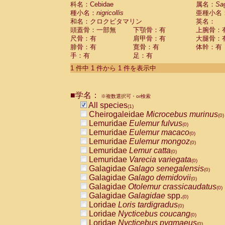
科名：Cebidae
Cebidae
Saguinus midas
属名：
Sa
(0)
種小名：
nigricollis
亜種小名
Cebidae
Saguinus mystax
(0)
和名：クロクビタマリン
英名：
Cebidae
Saguinus nigricollis
(1)
頭蓋骨：一部無
下顎骨：有
上腕骨：
Cebidae
Saguinus oedipus
(0)
尺骨：有
肩甲骨：有
大腿骨：
Cebidae
Saguinus weddelli
(0)
腓骨：有
寛骨：有
体幹：有
Cebidae
Saguinus
spp.
(0)
手：有
足：有
Cebidae
Aotus trivirgatus
(0)
Cebidae
Cebus albifrons
1 件中 1 件から 1 件を表示中
(0)
Cebidae
Cebus apella
(0)
Cebidae
Cebus capucinus
(0)
■学名：
Cebidae
Cebus nigrivittatus
※複数選択可・or検索
(0)
Cebidae
Cebus
spp.
All species
(0)
(1)
Cebidae
Saimiri boliviensis
Cheirogaleidae
Microcebus murinus
(0)
(0)
Cebidae
Saimiri sciureus
Lemuridae
Eulemur fulvus
(0)
(0)
Atelidae
Alouatta caraya
Lemuridae
Eulemur macaco
(0)
(0)
Atelidae
Alouatta fusca
Lemuridae
Eulemur mongoz
(0)
(0)
Atelidae
Alouatta seniculus
Lemuridae
Lemur catta
(0)
(0)
Atelidae
Alouatta
spp.
Lemuridae
Varecia variegata
(0)
(0)
Atelidae
Ateles belzebuth
Galagidae
Galago senegalensis
(0)
(0)
Atelidae
Ateles geoffroyi
Galagidae
Galago demidovii
(0)
(0)
Atelidae
Ateles paniscus
Galagidae
Otolemur crassicaudatus
(0)
(0)
Atelidae
Ateles
spp.
Galagidae
Galagidae
spp.
(0)
(0)
Atelidae
Lagothrix lagothricha
Loridae
Loris tardigradus
(0)
(0)
Atelidae
Lagothrix lagothricha cana
Loridae
Nycticebus coucang
(0)
(0)
Pitheciidae
Cacajao calvus rubicundu
Loridae
Nycticebus pygmaeus
(0)