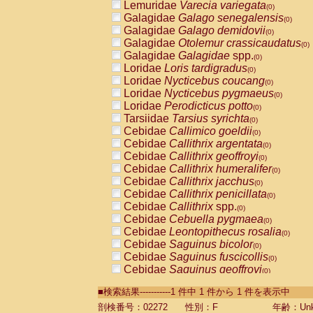
Lemuridae
Varecia variegata
(0)
Galagidae
Galago senegalensis
(0)
Galagidae
Galago demidovii
(0)
Galagidae
Otolemur crassicaudatus
(0)
Galagidae
Galagidae
spp.
(0)
Loridae
Loris tardigradus
(0)
Loridae
Nycticebus coucang
(0)
Loridae
Nycticebus pygmaeus
(0)
Loridae
Perodicticus potto
(0)
Tarsiidae
Tarsius syrichta
(0)
Cebidae
Callimico goeldii
(0)
Cebidae
Callithrix argentata
(0)
Cebidae
Callithrix geoffroyi
(0)
Cebidae
Callithrix humeralifer
(0)
Cebidae
Callithrix jacchus
(0)
Cebidae
Callithrix penicillata
(0)
Cebidae
Callithrix
spp.
(0)
Cebidae
Cebuella pygmaea
(0)
Cebidae
Leontopithecus rosalia
(0)
Cebidae
Saguinus bicolor
(0)
Cebidae
Saguinus fuscicollis
(0)
Cebidae
Saguinus geoffroyi
(0)
Cebidae
Saguinus imperator
(0)
■検索結果-----------1 件中 1 件から 1 件を表示中
Cebidae
Saguinus labiatus
(0)
Cebidae
Saguinus leucopus
剖検番号：02272
性別：F
年齢：Unk
(0)