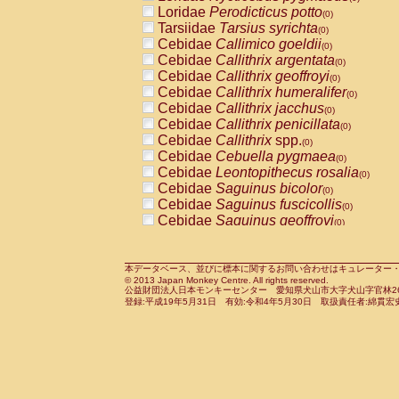
Pitheciidae
Callicebus cupreus
Loridae
Perodicticus potto
(0)
(0)
Pitheciidae
Callicebus donacophilus
Tarsiidae
Tarsius syrichta
(0
(0)
Pitheciidae
Callicebus moloch
Cebidae
Callimico goeldii
(0)
(0)
Pitheciidae
Callicebus torquatus
Cebidae
Callithrix argentata
(0)
(0)
Pitheciidae
Callicebus
spp.
Cebidae
Callithrix geoffroyi
(0)
(0)
Pitheciidae
Chiropotes satanas
Cebidae
Callithrix humeralifer
(0)
(0)
Pitheciidae
Pithecia monachus
Cebidae
Callithrix jacchus
(0)
(0)
Pitheciidae
Pithecia pithecia
Cebidae
Callithrix penicillata
(0)
(0)
Cercopithecidae
Cercocebus agilis
Cebidae
Callithrix
spp.
(0)
(0)
Cercopithecidae
Cercocebus galeritus
Cebidae
Cebuella pygmaea
(0)
Cercopithecidae
Cercocebus torquatu
Cebidae
Leontopithecus rosalia
(0)
Cercopithecidae
Cercocebus torquatus
Cebidae
Saguinus bicolor
(0)
Cercopithecidae
Cercocebus torquatu
Cebidae
Saguinus fuscicollis
(0)
Cercopithecidae
Cercocebus
hybrid
Cebidae
Saguinus geoffroyi
(0)
(0)
Cercopithecidae
Cercocebus
spp.
Cebidae
Saguinus imperator
(0)
(0)
Cercopithecidae
Lophocebus albigen
Cebidae
Saguinus labiatus
(0)
Cercopithecidae
Papio anubis
Cebidae
Saguinus leucopus
本データベース、並びに標本に関するお問い合わせはキュレーター・新宅勇太までお願い
(0)
(0)
© 2013 Japan Monkey Centre. All rights reserved.
Cercopithecidae
Papio cynocephalus
Cebidae
Saguinus midas
(
(0)
公益財団法人日本モンキーセンター 愛知県犬山市大字犬山字官林26番
Cercopithecidae
Papio hamadryas
Cebidae
Saguinus mystax
(0)
登録:平成19年5月31日 有効:令和4年5月30日 取扱責任者:綿貫宏
(0)
Cercopithecidae
Papio papio
Cebidae
Saguinus nigricollis
(0)
(0)
Cercopithecidae
Papio
spp.
Cebidae
Saguinus oedipus
(0)
(1)
Cercopithecidae
Mandrillus leucopha
Cebidae
Saguinus weddelli
(0)
Cercopithecidae
Mandrillus sphinx
Cebidae
Saguinus
spp.
(0)
(0)
Cercopithecidae
Theropithecus gelad
Cebidae
Aotus trivirgatus
(0)
Cercopithecidae
Macaca arctoides
Cebidae
Cebus albifrons
(0)
(0)