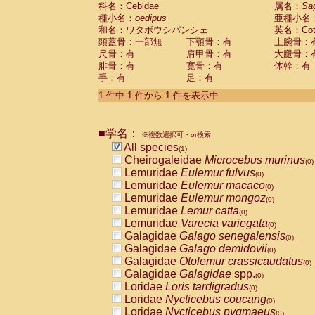
科名：Cebidae
Cebidae
Saguinus midas
属名：
Sa
(0)
種小名：
oedipus
亜種小名
Cebidae
Saguinus mystax
(0)
和名：ワタボウシパンシェ
英名：Cotto
Cebidae
Saguinus nigricollis
(0)
頭蓋骨：一部無
下顎骨：有
上腕骨：
Cebidae
Saguinus oedipus
(1)
尺骨：有
肩甲骨：有
大腿骨：
Cebidae
Saguinus weddelli
(0)
腓骨：有
寛骨：有
体幹：有
Cebidae
Saguinus
spp.
(0)
手：有
足：有
Cebidae
Aotus trivirgatus
(0)
Cebidae
Cebus albifrons
1 件中 1 件から 1 件を表示中
(0)
Cebidae
Cebus apella
(0)
Cebidae
Cebus capucinus
(0)
■学名：
Cebidae
Cebus nigrivittatus
※複数選択可・or検索
(0)
Cebidae
Cebus
spp.
All species
(0)
(1)
Cebidae
Saimiri boliviensis
Cheirogaleidae
Microcebus murinus
(0)
(0)
Cebidae
Saimiri sciureus
Lemuridae
Eulemur fulvus
(0)
(0)
Atelidae
Alouatta caraya
Lemuridae
Eulemur macaco
(0)
(0)
Atelidae
Alouatta fusca
Lemuridae
Eulemur mongoz
(0)
(0)
Atelidae
Alouatta seniculus
Lemuridae
Lemur catta
(0)
(0)
Atelidae
Alouatta
spp.
Lemuridae
Varecia variegata
(0)
(0)
Atelidae
Ateles belzebuth
Galagidae
Galago senegalensis
(0)
(0)
Atelidae
Ateles geoffroyi
Galagidae
Galago demidovii
(0)
(0)
Atelidae
Ateles paniscus
Galagidae
Otolemur crassicaudatus
(0)
(0)
Atelidae
Ateles
spp.
Galagidae
Galagidae
spp.
(0)
(0)
Atelidae
Lagothrix lagothricha
Loridae
Loris tardigradus
(0)
(0)
Atelidae
Lagothrix lagothricha cana
Loridae
Nycticebus coucang
(0)
(0)
Pitheciidae
Cacajao calvus rubicundu
Loridae
Nycticebus pygmaeus
(0)