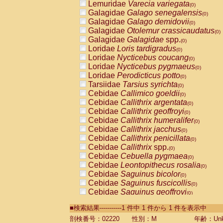
Lemuridae
Varecia variegata
(0)
Galagidae
Galago senegalensis
(0)
Galagidae
Galago demidovii
(0)
Galagidae
Otolemur crassicaudatus
(0)
Galagidae
Galagidae
spp.
(0)
Loridae
Loris tardigradus
(0)
Loridae
Nycticebus coucang
(0)
Loridae
Nycticebus pygmaeus
(0)
Loridae
Perodicticus potto
(0)
Tarsiidae
Tarsius syrichta
(0)
Cebidae
Callimico goeldii
(0)
Cebidae
Callithrix argentata
(0)
Cebidae
Callithrix geoffroyi
(0)
Cebidae
Callithrix humeralifer
(0)
Cebidae
Callithrix jacchus
(0)
Cebidae
Callithrix penicillata
(0)
Cebidae
Callithrix
spp.
(0)
Cebidae
Cebuella pygmaea
(0)
Cebidae
Leontopithecus rosalia
(0)
Cebidae
Saguinus bicolor
(0)
Cebidae
Saguinus fuscicollis
(0)
Cebidae
Saguinus geoffroyi
(0)
Cebidae
Saguinus imperator
(0)
■検索結果-----------1 件中 1 件から 1 件を表示中
Cebidae
Saguinus labiatus
(0)
Cebidae
Saguinus leucopus
剖検番号：02220
性別：M
年齢：Unk
(0)