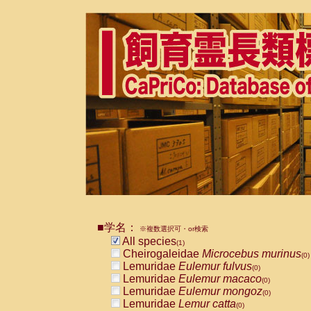
■学名：
※複数選択可・or検索
All species
(1)
Cheirogaleidae
Microcebus murinus
(0)
Lemuridae
Eulemur fulvus
(0)
Lemuridae
Eulemur macaco
(0)
Lemuridae
Eulemur mongoz
(0)
Lemuridae
Lemur catta
(0)