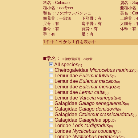
科名：Cebidae
Cebidae
Saguinus midas
属名：
Sa
(0)
種小名：
oedipus
亜種小名
Cebidae
Saguinus mystax
(0)
和名：ワタボウシパンシェ
英名：Cotto
Cebidae
Saguinus nigricollis
(0)
頭蓋骨：一部無
下顎骨：有
上腕骨：
Cebidae
Saguinus oedipus
(1)
尺骨：有
肩甲骨：有
大腿骨：
Cebidae
Saguinus weddelli
(0)
腓骨：有
寛骨：有
体幹：有
Cebidae
Saguinus
spp.
(0)
手：有
足：有
Cebidae
Aotus trivirgatus
(0)
Cebidae
Cebus albifrons
1 件中 1 件から 1 件を表示中
(0)
Cebidae
Cebus apella
(0)
Cebidae
Cebus capucinus
(0)
■学名：
Cebidae
Cebus nigrivittatus
※複数選択可・or検索
(0)
Cebidae
Cebus
spp.
All species
(0)
(1)
Cebidae
Saimiri boliviensis
Cheirogaleidae
Microcebus murinus
(0)
(0)
Cebidae
Saimiri sciureus
Lemuridae
Eulemur fulvus
(0)
(0)
Atelidae
Alouatta caraya
Lemuridae
Eulemur macaco
(0)
(0)
Atelidae
Alouatta fusca
Lemuridae
Eulemur mongoz
(0)
(0)
Atelidae
Alouatta seniculus
Lemuridae
Lemur catta
(0)
(0)
Atelidae
Alouatta
spp.
Lemuridae
Varecia variegata
(0)
(0)
Atelidae
Ateles belzebuth
Galagidae
Galago senegalensis
(0)
(0)
Atelidae
Ateles geoffroyi
Galagidae
Galago demidovii
(0)
(0)
Atelidae
Ateles paniscus
Galagidae
Otolemur crassicaudatus
(0)
(0)
Atelidae
Ateles
spp.
Galagidae
Galagidae
spp.
(0)
(0)
Atelidae
Lagothrix lagothricha
Loridae
Loris tardigradus
(0)
(0)
Atelidae
Lagothrix lagothricha cana
Loridae
Nycticebus coucang
(0)
(0)
Pitheciidae
Cacajao calvus rubicundu
Loridae
Nycticebus pygmaeus
(0)