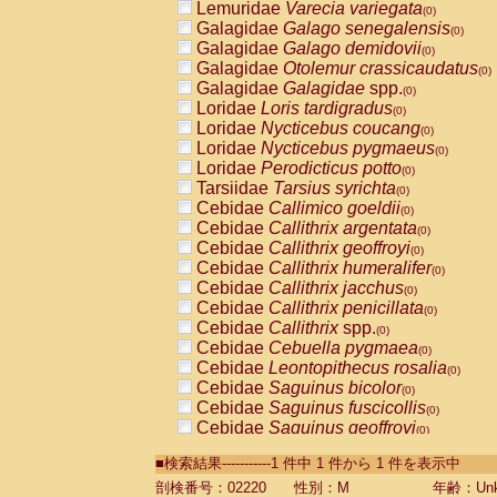
Lemuridae
Varecia variegata
(0)
Galagidae
Galago senegalensis
(0)
Galagidae
Galago demidovii
(0)
Galagidae
Otolemur crassicaudatus
(0)
Galagidae
Galagidae
spp.
(0)
Loridae
Loris tardigradus
(0)
Loridae
Nycticebus coucang
(0)
Loridae
Nycticebus pygmaeus
(0)
Loridae
Perodicticus potto
(0)
Tarsiidae
Tarsius syrichta
(0)
Cebidae
Callimico goeldii
(0)
Cebidae
Callithrix argentata
(0)
Cebidae
Callithrix geoffroyi
(0)
Cebidae
Callithrix humeralifer
(0)
Cebidae
Callithrix jacchus
(0)
Cebidae
Callithrix penicillata
(0)
Cebidae
Callithrix
spp.
(0)
Cebidae
Cebuella pygmaea
(0)
Cebidae
Leontopithecus rosalia
(0)
Cebidae
Saguinus bicolor
(0)
Cebidae
Saguinus fuscicollis
(0)
Cebidae
Saguinus geoffroyi
(0)
Cebidae
Saguinus imperator
(0)
■検索結果-----------1 件中 1 件から 1 件を表示中
Cebidae
Saguinus labiatus
(0)
Cebidae
Saguinus leucopus
剖検番号：02220
性別：M
年齢：Unk
(0)