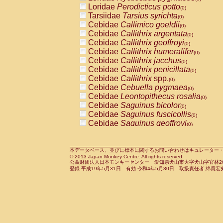
Pitheciidae
Callicebus cupreus
Loridae
Perodicticus potto
(0)
(0)
Pitheciidae
Callicebus donacophilus
Tarsiidae
Tarsius syrichta
(0
(0)
Pitheciidae
Callicebus moloch
Cebidae
Callimico goeldii
(0)
(0)
Pitheciidae
Callicebus torquatus
Cebidae
Callithrix argentata
(0)
(0)
Pitheciidae
Callicebus
spp.
Cebidae
Callithrix geoffroyi
(0)
(0)
Pitheciidae
Chiropotes satanas
Cebidae
Callithrix humeralifer
(0)
(0)
Pitheciidae
Pithecia monachus
Cebidae
Callithrix jacchus
(0)
(0)
Pitheciidae
Pithecia pithecia
Cebidae
Callithrix penicillata
(0)
(0)
Cercopithecidae
Cercocebus agilis
Cebidae
Callithrix
spp.
(0)
(0)
Cercopithecidae
Cercocebus galeritus
Cebidae
Cebuella pygmaea
(0)
Cercopithecidae
Cercocebus torquatu
Cebidae
Leontopithecus rosalia
(0)
Cercopithecidae
Cercocebus torquatus
Cebidae
Saguinus bicolor
(0)
Cercopithecidae
Cercocebus torquatu
Cebidae
Saguinus fuscicollis
(0)
Cercopithecidae
Cercocebus
hybrid
Cebidae
Saguinus geoffroyi
(0)
(0)
Cercopithecidae
Cercocebus
spp.
Cebidae
Saguinus imperator
(0)
(0)
Cercopithecidae
Lophocebus albigen
Cebidae
Saguinus labiatus
(0)
Cercopithecidae
Papio anubis
Cebidae
Saguinus leucopus
本データベース、並びに標本に関するお問い合わせはキュレーター・新宅勇太までお願い
(0)
(0)
© 2013 Japan Monkey Centre. All rights reserved.
Cercopithecidae
Papio cynocephalus
Cebidae
Saguinus midas
(
(0)
公益財団法人日本モンキーセンター 愛知県犬山市大字犬山字官林26番
Cercopithecidae
Papio hamadryas
Cebidae
Saguinus mystax
(0)
登録:平成19年5月31日 有効:令和4年5月30日 取扱責任者:綿貫宏
(0)
Cercopithecidae
Papio papio
Cebidae
Saguinus nigricollis
(0)
(0)
Cercopithecidae
Papio
spp.
Cebidae
Saguinus oedipus
(0)
(1)
Cercopithecidae
Mandrillus leucopha
Cebidae
Saguinus weddelli
(0)
Cercopithecidae
Mandrillus sphinx
Cebidae
Saguinus
spp.
(0)
(0)
Cercopithecidae
Theropithecus gelad
Cebidae
Aotus trivirgatus
(0)
Cercopithecidae
Macaca arctoides
Cebidae
Cebus albifrons
(0)
(0)