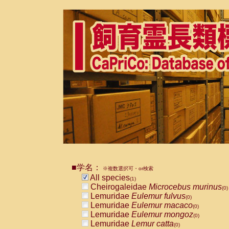
■学名：
※複数選択可・or検索
All species
(1)
Cheirogaleidae
Microcebus murinus
(0)
Lemuridae
Eulemur fulvus
(0)
Lemuridae
Eulemur macaco
(0)
Lemuridae
Eulemur mongoz
(0)
Lemuridae
Lemur catta
(0)