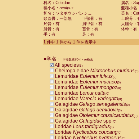
科名：Cebidae
Cebidae
Saguinus midas
属名：
Sa
(0)
種小名：
oedipus
亜種小名
Cebidae
Saguinus mystax
(0)
和名：ワタボウシパンシェ
英名：Cotto
Cebidae
Saguinus nigricollis
(0)
頭蓋骨：一部無
下顎骨：有
上腕骨：
Cebidae
Saguinus oedipus
(1)
尺骨：有
肩甲骨：有
大腿骨：
Cebidae
Saguinus weddelli
(0)
腓骨：有
寛骨：有
体幹：有
Cebidae
Saguinus
spp.
(0)
手：有
足：有
Cebidae
Aotus trivirgatus
(0)
Cebidae
Cebus albifrons
1 件中 1 件から 1 件を表示中
(0)
Cebidae
Cebus apella
(0)
Cebidae
Cebus capucinus
(0)
■学名：
Cebidae
Cebus nigrivittatus
※複数選択可・or検索
(0)
Cebidae
Cebus
spp.
All species
(0)
(1)
Cebidae
Saimiri boliviensis
Cheirogaleidae
Microcebus murinus
(0)
(0)
Cebidae
Saimiri sciureus
Lemuridae
Eulemur fulvus
(0)
(0)
Atelidae
Alouatta caraya
Lemuridae
Eulemur macaco
(0)
(0)
Atelidae
Alouatta fusca
Lemuridae
Eulemur mongoz
(0)
(0)
Atelidae
Alouatta seniculus
Lemuridae
Lemur catta
(0)
(0)
Atelidae
Alouatta
spp.
Lemuridae
Varecia variegata
(0)
(0)
Atelidae
Ateles belzebuth
Galagidae
Galago senegalensis
(0)
(0)
Atelidae
Ateles geoffroyi
Galagidae
Galago demidovii
(0)
(0)
Atelidae
Ateles paniscus
Galagidae
Otolemur crassicaudatus
(0)
(0)
Atelidae
Ateles
spp.
Galagidae
Galagidae
spp.
(0)
(0)
Atelidae
Lagothrix lagothricha
Loridae
Loris tardigradus
(0)
(0)
Atelidae
Lagothrix lagothricha cana
Loridae
Nycticebus coucang
(0)
(0)
Pitheciidae
Cacajao calvus rubicundu
Loridae
Nycticebus pygmaeus
(0)