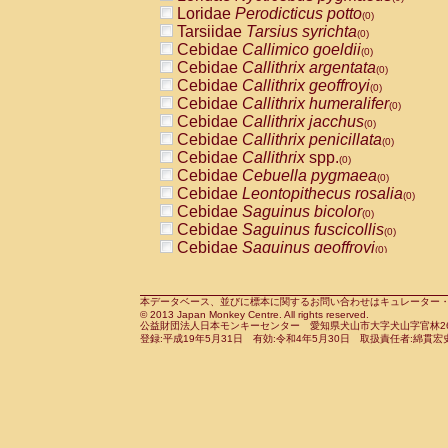
Pitheciidae
Callicebus cupreus
Loridae
Perodicticus potto
(0)
(0)
Pitheciidae
Callicebus donacophilus
Tarsiidae
Tarsius syrichta
(0
(0)
Pitheciidae
Callicebus moloch
Cebidae
Callimico goeldii
(0)
(0)
Pitheciidae
Callicebus torquatus
Cebidae
Callithrix argentata
(0)
(0)
Pitheciidae
Callicebus
spp.
Cebidae
Callithrix geoffroyi
(0)
(0)
Pitheciidae
Chiropotes satanas
Cebidae
Callithrix humeralifer
(0)
(0)
Pitheciidae
Pithecia monachus
Cebidae
Callithrix jacchus
(0)
(0)
Pitheciidae
Pithecia pithecia
Cebidae
Callithrix penicillata
(0)
(0)
Cercopithecidae
Cercocebus agilis
Cebidae
Callithrix
spp.
(0)
(0)
Cercopithecidae
Cercocebus galeritus
Cebidae
Cebuella pygmaea
(0)
Cercopithecidae
Cercocebus torquatu
Cebidae
Leontopithecus rosalia
(0)
Cercopithecidae
Cercocebus torquatus
Cebidae
Saguinus bicolor
(0)
Cercopithecidae
Cercocebus torquatu
Cebidae
Saguinus fuscicollis
(0)
Cercopithecidae
Cercocebus
hybrid
Cebidae
Saguinus geoffroyi
(0)
(0)
Cercopithecidae
Cercocebus
spp.
Cebidae
Saguinus imperator
(0)
(0)
Cercopithecidae
Lophocebus albigen
Cebidae
Saguinus labiatus
(0)
Cercopithecidae
Papio anubis
Cebidae
Saguinus leucopus
本データベース、並びに標本に関するお問い合わせはキュレーター・新宅勇太までお願い
(0)
(0)
© 2013 Japan Monkey Centre. All rights reserved.
Cercopithecidae
Papio cynocephalus
Cebidae
Saguinus midas
(
(0)
公益財団法人日本モンキーセンター 愛知県犬山市大字犬山字官林26番
Cercopithecidae
Papio hamadryas
Cebidae
Saguinus mystax
(0)
登録:平成19年5月31日 有効:令和4年5月30日 取扱責任者:綿貫宏
(0)
Cercopithecidae
Papio papio
Cebidae
Saguinus nigricollis
(0)
(0)
Cercopithecidae
Papio
spp.
Cebidae
Saguinus oedipus
(0)
(1)
Cercopithecidae
Mandrillus leucopha
Cebidae
Saguinus weddelli
(0)
Cercopithecidae
Mandrillus sphinx
Cebidae
Saguinus
spp.
(0)
(0)
Cercopithecidae
Theropithecus gelad
Cebidae
Aotus trivirgatus
(0)
Cercopithecidae
Macaca arctoides
Cebidae
Cebus albifrons
(0)
(0)