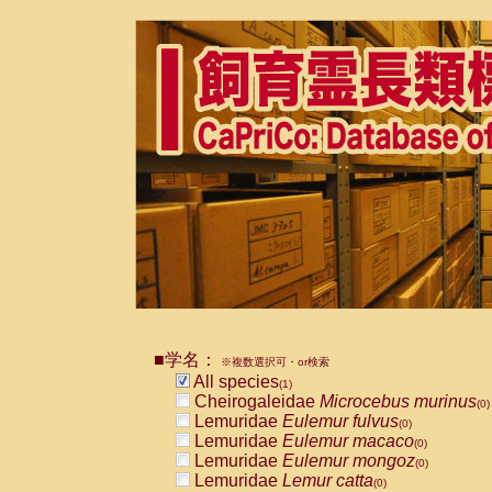
■学名：
※複数選択可・or検索
All species
(1)
Cheirogaleidae
Microcebus murinus
(0)
Lemuridae
Eulemur fulvus
(0)
Lemuridae
Eulemur macaco
(0)
Lemuridae
Eulemur mongoz
(0)
Lemuridae
Lemur catta
(0)