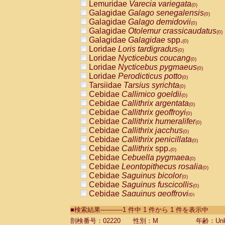
Lemuridae
Varecia variegata
(0)
Galagidae
Galago senegalensis
(0)
Galagidae
Galago demidovii
(0)
Galagidae
Otolemur crassicaudatus
(0)
Galagidae
Galagidae
spp.
(0)
Loridae
Loris tardigradus
(0)
Loridae
Nycticebus coucang
(0)
Loridae
Nycticebus pygmaeus
(0)
Loridae
Perodicticus potto
(0)
Tarsiidae
Tarsius syrichta
(0)
Cebidae
Callimico goeldii
(0)
Cebidae
Callithrix argentata
(0)
Cebidae
Callithrix geoffroyi
(0)
Cebidae
Callithrix humeralifer
(0)
Cebidae
Callithrix jacchus
(0)
Cebidae
Callithrix penicillata
(0)
Cebidae
Callithrix
spp.
(0)
Cebidae
Cebuella pygmaea
(0)
Cebidae
Leontopithecus rosalia
(0)
Cebidae
Saguinus bicolor
(0)
Cebidae
Saguinus fuscicollis
(0)
Cebidae
Saguinus geoffroyi
(0)
Cebidae
Saguinus imperator
(0)
■検索結果-----------1 件中 1 件から 1 件を表示中
Cebidae
Saguinus labiatus
(0)
Cebidae
Saguinus leucopus
剖検番号：02220
性別：M
年齢：Unk
(0)