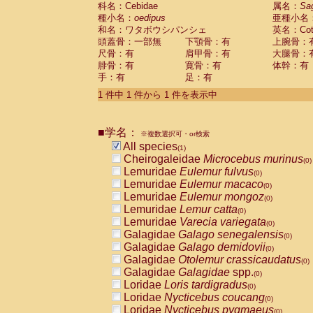
科名：Cebidae
Cebidae
Saguinus midas
属名：
Sa
(0)
種小名：
oedipus
亜種小名
Cebidae
Saguinus mystax
(0)
和名：ワタボウシパンシェ
英名：Cotto
Cebidae
Saguinus nigricollis
(0)
頭蓋骨：一部無
下顎骨：有
上腕骨：
Cebidae
Saguinus oedipus
(1)
尺骨：有
肩甲骨：有
大腿骨：
Cebidae
Saguinus weddelli
(0)
腓骨：有
寛骨：有
体幹：有
Cebidae
Saguinus
spp.
(0)
手：有
足：有
Cebidae
Aotus trivirgatus
(0)
Cebidae
Cebus albifrons
1 件中 1 件から 1 件を表示中
(0)
Cebidae
Cebus apella
(0)
Cebidae
Cebus capucinus
(0)
■学名：
Cebidae
Cebus nigrivittatus
※複数選択可・or検索
(0)
Cebidae
Cebus
spp.
All species
(0)
(1)
Cebidae
Saimiri boliviensis
Cheirogaleidae
Microcebus murinus
(0)
(0)
Cebidae
Saimiri sciureus
Lemuridae
Eulemur fulvus
(0)
(0)
Atelidae
Alouatta caraya
Lemuridae
Eulemur macaco
(0)
(0)
Atelidae
Alouatta fusca
Lemuridae
Eulemur mongoz
(0)
(0)
Atelidae
Alouatta seniculus
Lemuridae
Lemur catta
(0)
(0)
Atelidae
Alouatta
spp.
Lemuridae
Varecia variegata
(0)
(0)
Atelidae
Ateles belzebuth
Galagidae
Galago senegalensis
(0)
(0)
Atelidae
Ateles geoffroyi
Galagidae
Galago demidovii
(0)
(0)
Atelidae
Ateles paniscus
Galagidae
Otolemur crassicaudatus
(0)
(0)
Atelidae
Ateles
spp.
Galagidae
Galagidae
spp.
(0)
(0)
Atelidae
Lagothrix lagothricha
Loridae
Loris tardigradus
(0)
(0)
Atelidae
Lagothrix lagothricha cana
Loridae
Nycticebus coucang
(0)
(0)
Pitheciidae
Cacajao calvus rubicundu
Loridae
Nycticebus pygmaeus
(0)