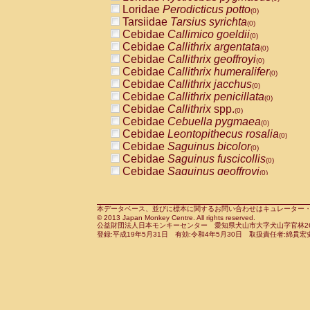
Pitheciidae
Callicebus cupreus
Loridae
Perodicticus potto
(0)
(0)
Pitheciidae
Callicebus donacophilus
Tarsiidae
Tarsius syrichta
(0
(0)
Pitheciidae
Callicebus moloch
Cebidae
Callimico goeldii
(0)
(0)
Pitheciidae
Callicebus torquatus
Cebidae
Callithrix argentata
(0)
(0)
Pitheciidae
Callicebus
spp.
Cebidae
Callithrix geoffroyi
(0)
(0)
Pitheciidae
Chiropotes satanas
Cebidae
Callithrix humeralifer
(0)
(0)
Pitheciidae
Pithecia monachus
Cebidae
Callithrix jacchus
(0)
(0)
Pitheciidae
Pithecia pithecia
Cebidae
Callithrix penicillata
(0)
(0)
Cercopithecidae
Cercocebus agilis
Cebidae
Callithrix
spp.
(0)
(0)
Cercopithecidae
Cercocebus galeritus
Cebidae
Cebuella pygmaea
(0)
Cercopithecidae
Cercocebus torquatu
Cebidae
Leontopithecus rosalia
(0)
Cercopithecidae
Cercocebus torquatus
Cebidae
Saguinus bicolor
(0)
Cercopithecidae
Cercocebus torquatu
Cebidae
Saguinus fuscicollis
(0)
Cercopithecidae
Cercocebus
hybrid
Cebidae
Saguinus geoffroyi
(0)
(0)
Cercopithecidae
Cercocebus
spp.
Cebidae
Saguinus imperator
(0)
(0)
Cercopithecidae
Lophocebus albigen
Cebidae
Saguinus labiatus
(0)
Cercopithecidae
Papio anubis
Cebidae
Saguinus leucopus
本データベース、並びに標本に関するお問い合わせはキュレーター・新宅勇太までお願い
(0)
(0)
© 2013 Japan Monkey Centre. All rights reserved.
Cercopithecidae
Papio cynocephalus
Cebidae
Saguinus midas
(
(0)
公益財団法人日本モンキーセンター 愛知県犬山市大字犬山字官林26番
Cercopithecidae
Papio hamadryas
Cebidae
Saguinus mystax
(0)
登録:平成19年5月31日 有効:令和4年5月30日 取扱責任者:綿貫宏
(0)
Cercopithecidae
Papio papio
Cebidae
Saguinus nigricollis
(0)
(0)
Cercopithecidae
Papio
spp.
Cebidae
Saguinus oedipus
(0)
(1)
Cercopithecidae
Mandrillus leucopha
Cebidae
Saguinus weddelli
(0)
Cercopithecidae
Mandrillus sphinx
Cebidae
Saguinus
spp.
(0)
(0)
Cercopithecidae
Theropithecus gelad
Cebidae
Aotus trivirgatus
(0)
Cercopithecidae
Macaca arctoides
Cebidae
Cebus albifrons
(0)
(0)