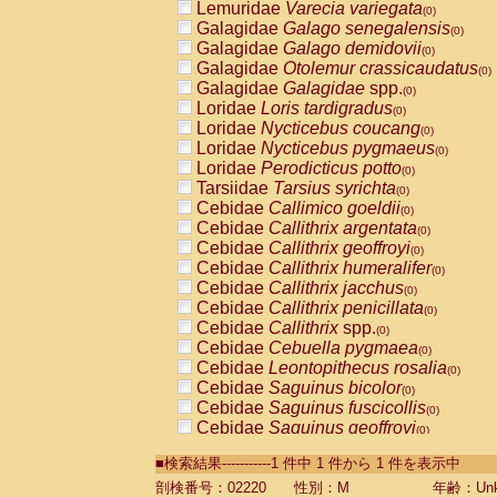
Lemuridae
Varecia variegata
(0)
Galagidae
Galago senegalensis
(0)
Galagidae
Galago demidovii
(0)
Galagidae
Otolemur crassicaudatus
(0)
Galagidae
Galagidae
spp.
(0)
Loridae
Loris tardigradus
(0)
Loridae
Nycticebus coucang
(0)
Loridae
Nycticebus pygmaeus
(0)
Loridae
Perodicticus potto
(0)
Tarsiidae
Tarsius syrichta
(0)
Cebidae
Callimico goeldii
(0)
Cebidae
Callithrix argentata
(0)
Cebidae
Callithrix geoffroyi
(0)
Cebidae
Callithrix humeralifer
(0)
Cebidae
Callithrix jacchus
(0)
Cebidae
Callithrix penicillata
(0)
Cebidae
Callithrix
spp.
(0)
Cebidae
Cebuella pygmaea
(0)
Cebidae
Leontopithecus rosalia
(0)
Cebidae
Saguinus bicolor
(0)
Cebidae
Saguinus fuscicollis
(0)
Cebidae
Saguinus geoffroyi
(0)
Cebidae
Saguinus imperator
(0)
■検索結果-----------1 件中 1 件から 1 件を表示中
Cebidae
Saguinus labiatus
(0)
Cebidae
Saguinus leucopus
剖検番号：02220
性別：M
年齢：Unk
(0)