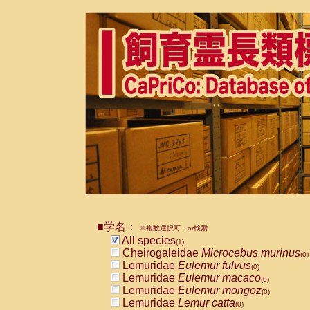
■学名：
※複数選択可・or検索
All species
(1)
Cheirogaleidae
Microcebus murinus
(0)
Lemuridae
Eulemur fulvus
(0)
Lemuridae
Eulemur macaco
(0)
Lemuridae
Eulemur mongoz
(0)
Lemuridae
Lemur catta
(0)