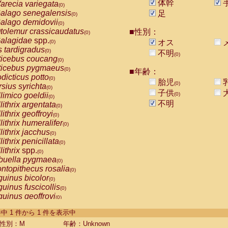
体幹
arecia variegata
(0)
alago senegalensis
足
(0)
alago demidovii
(0)
tolemur crassicaudatus
■性別：
(0)
alagidae
spp.
オス
(0)
s tardigradus
(0)
不明
(0)
ticebus coucang
(0)
ticebus pygmaeus
(0)
■年齢：
dicticus potto
(0)
胎児
(0)
rsius syrichta
(0)
子供
limico goeldii
(0)
(0)
不明
lithrix argentata
(0)
lithrix geoffroyi
(0)
lithrix humeralifer
(0)
lithrix jacchus
(0)
lithrix penicillata
(0)
lithrix
spp.
(0)
buella pygmaea
(0)
ntopithecus rosalia
(0)
uinus bicolor
(0)
uinus fuscicollis
(0)
uinus geoffroyi
(0)
uinus imperator
(0)
-1 件中 1 件から 1 件を表示中
uinus labiatus
(0)
guinus leucopus
性別：M
年齢：Unknown
(0)