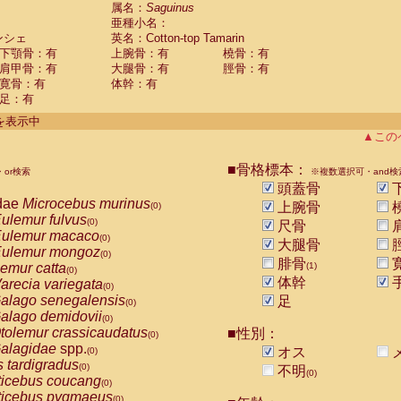
guinus midas
属名：
Saguinus
(0)
亜種小名：
guinus mystax
(0)
ンシェ
英名：Cotton-top Tamarin
uinus nigricollis
(0)
下顎骨：有
上腕骨：有
橈骨：有
guinus oedipus
(1)
肩甲骨：有
大腿骨：有
脛骨：有
uinus weddelli
(0)
寛骨：有
体幹：有
guinus
spp.
(0)
足：有
us trivirgatus
(0)
us albifrons
件を表示中
(0)
us apella
▲この
(0)
bus capucinus
(0)
us nigrivittatus
■骨格標本：
or検索
(0)
※複数選択可・and検
bus
spp.
頭蓋骨
(0)
miri boliviensis
dae
Microcebus murinus
(0)
上腕骨
(0)
miri sciureus
ulemur fulvus
(0)
(0)
尺骨
uatta caraya
ulemur macaco
(0)
(0)
大腿骨
uatta fusca
ulemur mongoz
(0)
(0)
腓骨
uatta seniculus
emur catta
(1)
(0)
(0)
uatta
spp.
体幹
arecia variegata
(0)
(0)
les belzebuth
alago senegalensis
足
(0)
(0)
les geoffroyi
alago demidovii
(0)
(0)
les paniscus
tolemur crassicaudatus
■性別：
(0)
(0)
les
spp.
alagidae
spp.
(0)
オス
(0)
othrix lagothricha
s tardigradus
(0)
(0)
不明
(0)
othrix lagothricha cana
ticebus coucang
(0)
(0)
Cacajao calvus rubicundus
ticebus pygmaeus
(0)
(0)