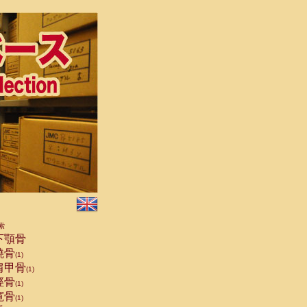
索
下顎骨
橈骨
(1)
肩甲骨
(1)
脛骨
(1)
寛骨
(1)