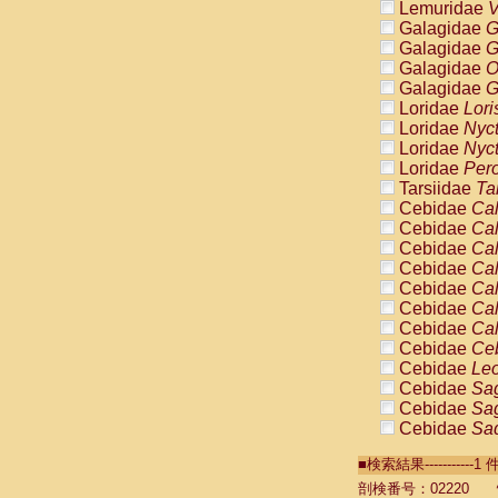
Lemuridae
V
Galagidae
G
Galagidae
G
Galagidae
O
Galagidae
G
Loridae
Lori
Loridae
Nyc
Loridae
Nyc
Loridae
Pero
Tarsiidae
Ta
Cebidae
Cal
Cebidae
Cal
Cebidae
Cal
Cebidae
Cal
Cebidae
Cal
Cebidae
Cal
Cebidae
Cal
Cebidae
Ce
Cebidae
Leo
Cebidae
Sag
Cebidae
Sag
Cebidae
Sag
Cebidae
Sag
■検索結果----------
Cebidae
Sag
Cebidae
Sa
剖検番号：02220