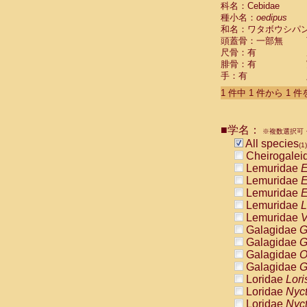
科名：Cebidae
Cebidae
Sa
種小名：
oedipus
Cebidae
Sa
和名：ワタボウシパ
Cebidae
Sag
頭蓋骨：一部無
Cebidae
Sa
尺骨：有
Cebidae
Sag
腓骨：有
Cebidae
Sa
手：有
Cebidae
Aot
Cebidae
Ceb
1 件中 1 件から 1 
Cebidae
Ceb
Cebidae
Ce
■学名：
Cebidae
Ceb
※複数選択可・
Cebidae
Ce
All species
(1)
Cebidae
Sai
Cheirogalei
Cebidae
Sai
Lemuridae
E
Atelidae
Alo
Lemuridae
E
Atelidae
Alo
Lemuridae
E
Atelidae
Alo
Lemuridae
L
Atelidae
Alo
Lemuridae
V
Atelidae
Ate
Galagidae
G
Atelidae
Ate
Galagidae
G
Atelidae
Ate
Galagidae
O
Atelidae
Ate
Galagidae
G
Atelidae
Lag
Loridae
Lori
Atelidae
Lag
Loridae
Nyc
Pitheciidae
Loridae
Nyc