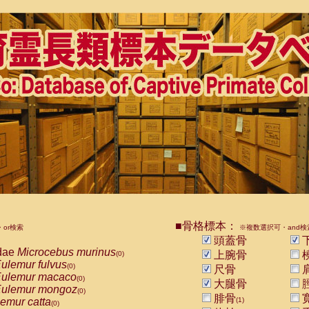
■骨格標本：
or検索
※複数選択可・and検
頭蓋骨
dae
Microcebus murinus
上腕骨
(0)
ulemur fulvus
(0)
尺骨
ulemur macaco
(0)
大腿骨
ulemur mongoz
(0)
腓骨
emur catta
(1)
(0)