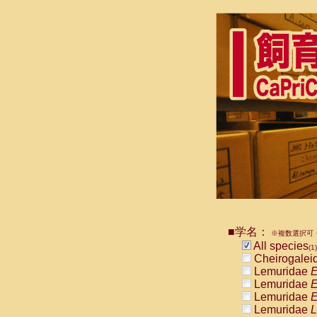
■学名：
※複数選択可・
All species
(1)
Cheirogalei
Lemuridae
E
Lemuridae
E
Lemuridae
E
Lemuridae
L