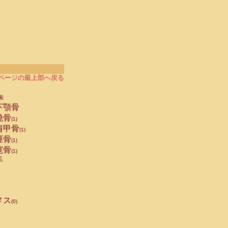
ページの最上部へ戻る
索
下顎骨
橈骨
(1)
肩甲骨
(1)
脛骨
(1)
寛骨
(1)
手
メス
(0)