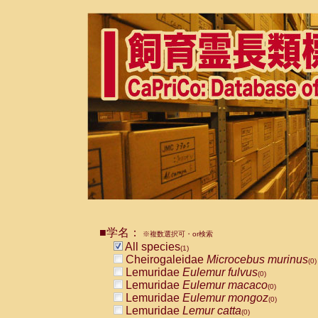
■学名：
※複数選択可・or検索
All species
(1)
Cheirogaleidae
Microcebus murinus
(0)
Lemuridae
Eulemur fulvus
(0)
Lemuridae
Eulemur macaco
(0)
Lemuridae
Eulemur mongoz
(0)
Lemuridae
Lemur catta
(0)