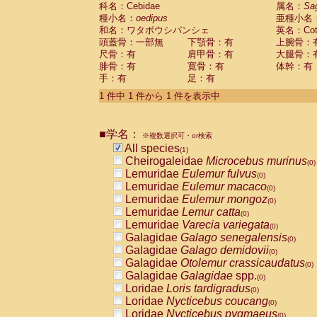
科名：Cebidae
Cebidae
Saguinus midas
属名：
Sa
(0)
種小名：
oedipus
亜種小名
Cebidae
Saguinus mystax
(0)
和名：ワタボウシパンシェ
英名：Cotto
Cebidae
Saguinus nigricollis
(0)
頭蓋骨：一部無
下顎骨：有
上腕骨：
Cebidae
Saguinus oedipus
(1)
尺骨：有
肩甲骨：有
大腿骨：
Cebidae
Saguinus weddelli
(0)
腓骨：有
寛骨：有
体幹：有
Cebidae
Saguinus
spp.
(0)
手：有
足：有
Cebidae
Aotus trivirgatus
(0)
Cebidae
Cebus albifrons
1 件中 1 件から 1 件を表示中
(0)
Cebidae
Cebus apella
(0)
Cebidae
Cebus capucinus
(0)
■学名：
Cebidae
Cebus nigrivittatus
※複数選択可・or検索
(0)
Cebidae
Cebus
spp.
All species
(0)
(1)
Cebidae
Saimiri boliviensis
Cheirogaleidae
Microcebus murinus
(0)
(0)
Cebidae
Saimiri sciureus
Lemuridae
Eulemur fulvus
(0)
(0)
Atelidae
Alouatta caraya
Lemuridae
Eulemur macaco
(0)
(0)
Atelidae
Alouatta fusca
Lemuridae
Eulemur mongoz
(0)
(0)
Atelidae
Alouatta seniculus
Lemuridae
Lemur catta
(0)
(0)
Atelidae
Alouatta
spp.
Lemuridae
Varecia variegata
(0)
(0)
Atelidae
Ateles belzebuth
Galagidae
Galago senegalensis
(0)
(0)
Atelidae
Ateles geoffroyi
Galagidae
Galago demidovii
(0)
(0)
Atelidae
Ateles paniscus
Galagidae
Otolemur crassicaudatus
(0)
(0)
Atelidae
Ateles
spp.
Galagidae
Galagidae
spp.
(0)
(0)
Atelidae
Lagothrix lagothricha
Loridae
Loris tardigradus
(0)
(0)
Atelidae
Lagothrix lagothricha cana
Loridae
Nycticebus coucang
(0)
(0)
Pitheciidae
Cacajao calvus rubicundu
Loridae
Nycticebus pygmaeus
(0)