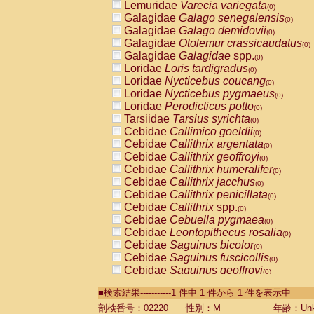
Lemuridae
Varecia variegata
(0)
Galagidae
Galago senegalensis
(0)
Galagidae
Galago demidovii
(0)
Galagidae
Otolemur crassicaudatus
(0)
Galagidae
Galagidae
spp.
(0)
Loridae
Loris tardigradus
(0)
Loridae
Nycticebus coucang
(0)
Loridae
Nycticebus pygmaeus
(0)
Loridae
Perodicticus potto
(0)
Tarsiidae
Tarsius syrichta
(0)
Cebidae
Callimico goeldii
(0)
Cebidae
Callithrix argentata
(0)
Cebidae
Callithrix geoffroyi
(0)
Cebidae
Callithrix humeralifer
(0)
Cebidae
Callithrix jacchus
(0)
Cebidae
Callithrix penicillata
(0)
Cebidae
Callithrix
spp.
(0)
Cebidae
Cebuella pygmaea
(0)
Cebidae
Leontopithecus rosalia
(0)
Cebidae
Saguinus bicolor
(0)
Cebidae
Saguinus fuscicollis
(0)
Cebidae
Saguinus geoffroyi
(0)
Cebidae
Saguinus imperator
(0)
■検索結果-----------1 件中 1 件から 1 件を表示中
Cebidae
Saguinus labiatus
(0)
Cebidae
Saguinus leucopus
剖検番号：02220
性別：M
年齢：Unk
(0)