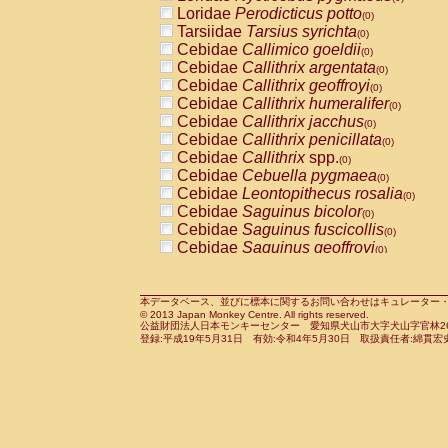
Pitheciidae
Callicebus cupreus
Loridae
Perodicticus potto
(0)
(0)
Pitheciidae
Callicebus donacophilus
Tarsiidae
Tarsius syrichta
(0
(0)
Pitheciidae
Callicebus moloch
Cebidae
Callimico goeldii
(0)
(0)
Pitheciidae
Callicebus torquatus
Cebidae
Callithrix argentata
(0)
(0)
Pitheciidae
Callicebus
spp.
Cebidae
Callithrix geoffroyi
(0)
(0)
Pitheciidae
Chiropotes satanas
Cebidae
Callithrix humeralifer
(0)
(0)
Pitheciidae
Pithecia monachus
Cebidae
Callithrix jacchus
(0)
(0)
Pitheciidae
Pithecia pithecia
Cebidae
Callithrix penicillata
(0)
(0)
Cercopithecidae
Cercocebus agilis
Cebidae
Callithrix
spp.
(0)
(0)
Cercopithecidae
Cercocebus galeritus
Cebidae
Cebuella pygmaea
(0)
Cercopithecidae
Cercocebus torquatu
Cebidae
Leontopithecus rosalia
(0)
Cercopithecidae
Cercocebus torquatus
Cebidae
Saguinus bicolor
(0)
Cercopithecidae
Cercocebus torquatu
Cebidae
Saguinus fuscicollis
(0)
Cercopithecidae
Cercocebus
hybrid
Cebidae
Saguinus geoffroyi
(0)
(0)
Cercopithecidae
Cercocebus
spp.
Cebidae
Saguinus imperator
(0)
(0)
Cercopithecidae
Lophocebus albigen
Cebidae
Saguinus labiatus
(0)
Cercopithecidae
Papio anubis
Cebidae
Saguinus leucopus
本データベース、並びに標本に関するお問い合わせはキュレーター・新宅勇太までお願い
(0)
(0)
© 2013 Japan Monkey Centre. All rights reserved.
Cercopithecidae
Papio cynocephalus
Cebidae
Saguinus midas
(
(0)
公益財団法人日本モンキーセンター 愛知県犬山市大字犬山字官林26番
Cercopithecidae
Papio hamadryas
Cebidae
Saguinus mystax
(0)
登録:平成19年5月31日 有効:令和4年5月30日 取扱責任者:綿貫宏
(0)
Cercopithecidae
Papio papio
Cebidae
Saguinus nigricollis
(0)
(0)
Cercopithecidae
Papio
spp.
Cebidae
Saguinus oedipus
(0)
(1)
Cercopithecidae
Mandrillus leucopha
Cebidae
Saguinus weddelli
(0)
Cercopithecidae
Mandrillus sphinx
Cebidae
Saguinus
spp.
(0)
(0)
Cercopithecidae
Theropithecus gelad
Cebidae
Aotus trivirgatus
(0)
Cercopithecidae
Macaca arctoides
Cebidae
Cebus albifrons
(0)
(0)