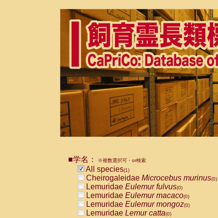
■学名：
※複数選択可・or検索
All species
(1)
Cheirogaleidae
Microcebus murinus
(0)
Lemuridae
Eulemur fulvus
(0)
Lemuridae
Eulemur macaco
(0)
Lemuridae
Eulemur mongoz
(0)
Lemuridae
Lemur catta
(0)