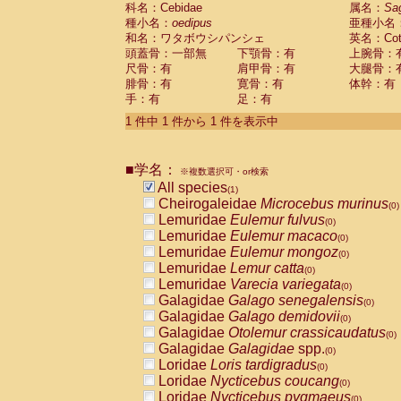
科名：Cebidae
Cebidae
Saguinus midas
属名：
Sa
(0)
種小名：
oedipus
亜種小名
Cebidae
Saguinus mystax
(0)
和名：ワタボウシパンシェ
英名：Cotto
Cebidae
Saguinus nigricollis
(0)
頭蓋骨：一部無
下顎骨：有
上腕骨：
Cebidae
Saguinus oedipus
(1)
尺骨：有
肩甲骨：有
大腿骨：
Cebidae
Saguinus weddelli
(0)
腓骨：有
寛骨：有
体幹：有
Cebidae
Saguinus
spp.
(0)
手：有
足：有
Cebidae
Aotus trivirgatus
(0)
Cebidae
Cebus albifrons
1 件中 1 件から 1 件を表示中
(0)
Cebidae
Cebus apella
(0)
Cebidae
Cebus capucinus
(0)
■学名：
Cebidae
Cebus nigrivittatus
※複数選択可・or検索
(0)
Cebidae
Cebus
spp.
All species
(0)
(1)
Cebidae
Saimiri boliviensis
Cheirogaleidae
Microcebus murinus
(0)
(0)
Cebidae
Saimiri sciureus
Lemuridae
Eulemur fulvus
(0)
(0)
Atelidae
Alouatta caraya
Lemuridae
Eulemur macaco
(0)
(0)
Atelidae
Alouatta fusca
Lemuridae
Eulemur mongoz
(0)
(0)
Atelidae
Alouatta seniculus
Lemuridae
Lemur catta
(0)
(0)
Atelidae
Alouatta
spp.
Lemuridae
Varecia variegata
(0)
(0)
Atelidae
Ateles belzebuth
Galagidae
Galago senegalensis
(0)
(0)
Atelidae
Ateles geoffroyi
Galagidae
Galago demidovii
(0)
(0)
Atelidae
Ateles paniscus
Galagidae
Otolemur crassicaudatus
(0)
(0)
Atelidae
Ateles
spp.
Galagidae
Galagidae
spp.
(0)
(0)
Atelidae
Lagothrix lagothricha
Loridae
Loris tardigradus
(0)
(0)
Atelidae
Lagothrix lagothricha cana
Loridae
Nycticebus coucang
(0)
(0)
Pitheciidae
Cacajao calvus rubicundu
Loridae
Nycticebus pygmaeus
(0)