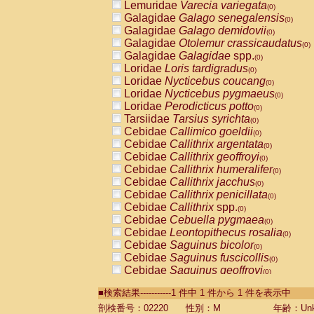
Lemuridae
Varecia variegata
(0)
Galagidae
Galago senegalensis
(0)
Galagidae
Galago demidovii
(0)
Galagidae
Otolemur crassicaudatus
(0)
Galagidae
Galagidae
spp.
(0)
Loridae
Loris tardigradus
(0)
Loridae
Nycticebus coucang
(0)
Loridae
Nycticebus pygmaeus
(0)
Loridae
Perodicticus potto
(0)
Tarsiidae
Tarsius syrichta
(0)
Cebidae
Callimico goeldii
(0)
Cebidae
Callithrix argentata
(0)
Cebidae
Callithrix geoffroyi
(0)
Cebidae
Callithrix humeralifer
(0)
Cebidae
Callithrix jacchus
(0)
Cebidae
Callithrix penicillata
(0)
Cebidae
Callithrix
spp.
(0)
Cebidae
Cebuella pygmaea
(0)
Cebidae
Leontopithecus rosalia
(0)
Cebidae
Saguinus bicolor
(0)
Cebidae
Saguinus fuscicollis
(0)
Cebidae
Saguinus geoffroyi
(0)
Cebidae
Saguinus imperator
(0)
■検索結果-----------1 件中 1 件から 1 件を表示中
Cebidae
Saguinus labiatus
(0)
Cebidae
Saguinus leucopus
剖検番号：02220
性別：M
年齢：Unk
(0)