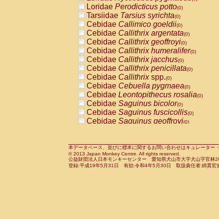
Pitheciidae
Callicebus cupreus
Loridae
Perodicticus potto
(0)
(0)
Pitheciidae
Callicebus donacophilus
Tarsiidae
Tarsius syrichta
(0
(0)
Pitheciidae
Callicebus moloch
Cebidae
Callimico goeldii
(0)
(0)
Pitheciidae
Callicebus torquatus
Cebidae
Callithrix argentata
(0)
(0)
Pitheciidae
Callicebus
spp.
Cebidae
Callithrix geoffroyi
(0)
(0)
Pitheciidae
Chiropotes satanas
Cebidae
Callithrix humeralifer
(0)
(0)
Pitheciidae
Pithecia monachus
Cebidae
Callithrix jacchus
(0)
(0)
Pitheciidae
Pithecia pithecia
Cebidae
Callithrix penicillata
(0)
(0)
Cercopithecidae
Cercocebus agilis
Cebidae
Callithrix
spp.
(0)
(0)
Cercopithecidae
Cercocebus galeritus
Cebidae
Cebuella pygmaea
(0)
Cercopithecidae
Cercocebus torquatu
Cebidae
Leontopithecus rosalia
(0)
Cercopithecidae
Cercocebus torquatus
Cebidae
Saguinus bicolor
(0)
Cercopithecidae
Cercocebus torquatu
Cebidae
Saguinus fuscicollis
(0)
Cercopithecidae
Cercocebus
hybrid
Cebidae
Saguinus geoffroyi
(0)
(0)
Cercopithecidae
Cercocebus
spp.
Cebidae
Saguinus imperator
(0)
(0)
Cercopithecidae
Lophocebus albigen
Cebidae
Saguinus labiatus
(0)
Cercopithecidae
Papio anubis
Cebidae
Saguinus leucopus
本データベース、並びに標本に関するお問い合わせはキュレーター・新宅勇太までお願い
(0)
(0)
© 2013 Japan Monkey Centre. All rights reserved.
Cercopithecidae
Papio cynocephalus
Cebidae
Saguinus midas
(
(0)
公益財団法人日本モンキーセンター 愛知県犬山市大字犬山字官林26番
Cercopithecidae
Papio hamadryas
Cebidae
Saguinus mystax
(0)
登録:平成19年5月31日 有効:令和4年5月30日 取扱責任者:綿貫宏
(0)
Cercopithecidae
Papio papio
Cebidae
Saguinus nigricollis
(0)
(0)
Cercopithecidae
Papio
spp.
Cebidae
Saguinus oedipus
(0)
(1)
Cercopithecidae
Mandrillus leucopha
Cebidae
Saguinus weddelli
(0)
Cercopithecidae
Mandrillus sphinx
Cebidae
Saguinus
spp.
(0)
(0)
Cercopithecidae
Theropithecus gelad
Cebidae
Aotus trivirgatus
(0)
Cercopithecidae
Macaca arctoides
Cebidae
Cebus albifrons
(0)
(0)