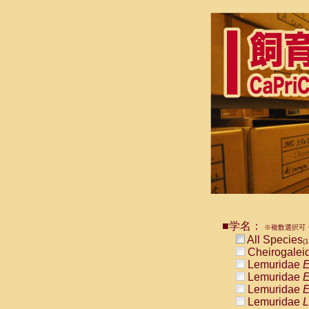
■学名：
※複数選択可・
All Species
(1
Cheirogalei
Lemuridae
E
Lemuridae
E
Lemuridae
E
Lemuridae
L