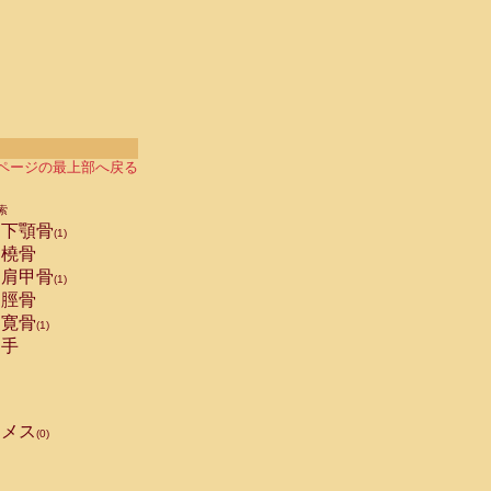
ページの最上部へ戻る
索
下顎骨
(1)
橈骨
肩甲骨
(1)
脛骨
寛骨
(1)
手
メス
(0)