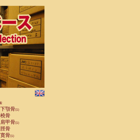
索
下顎骨
(1)
橈骨
肩甲骨
(1)
脛骨
寛骨
(1)