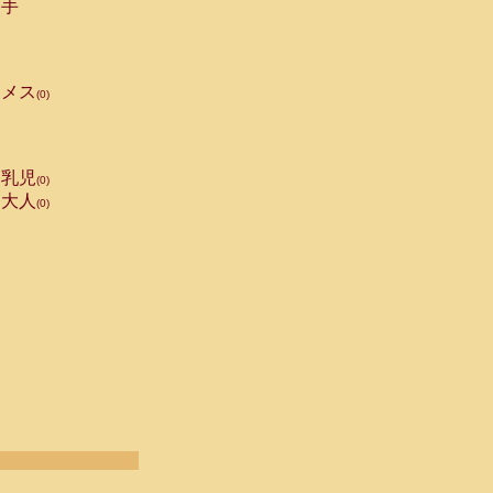
手
メス
(0)
乳児
(0)
大人
(0)