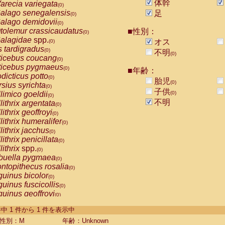
体幹
arecia variegata
(0)
alago senegalensis
足
(0)
alago demidovii
(0)
tolemur crassicaudatus
■性別：
(0)
alagidae
spp.
オス
(0)
s tardigradus
(0)
不明
(0)
ticebus coucang
(0)
ticebus pygmaeus
(0)
■年齢：
dicticus potto
(0)
胎児
(0)
rsius syrichta
(0)
子供
limico goeldii
(0)
(0)
不明
lithrix argentata
(0)
lithrix geoffroyi
(0)
lithrix humeralifer
(0)
lithrix jacchus
(0)
lithrix penicillata
(0)
lithrix
spp.
(0)
buella pygmaea
(0)
ntopithecus rosalia
(0)
uinus bicolor
(0)
uinus fuscicollis
(0)
uinus geoffroyi
(0)
uinus imperator
(0)
-1 件中 1 件から 1 件を表示中
uinus labiatus
(0)
guinus leucopus
性別：M
年齢：Unknown
(0)