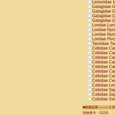
Lemuridae
V
Galagidae
G
Galagidae
G
Galagidae
O
Galagidae
G
Loridae
Lori
Loridae
Nyc
Loridae
Nyc
Loridae
Pero
Tarsiidae
Ta
Cebidae
Cal
Cebidae
Cal
Cebidae
Cal
Cebidae
Cal
Cebidae
Cal
Cebidae
Cal
Cebidae
Cal
Cebidae
Ce
Cebidae
Leo
Cebidae
Sag
Cebidae
Sag
Cebidae
Sag
Cebidae
Sag
■検索結果----------
Cebidae
Sag
Cebidae
Sa
剖検番号：02220