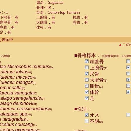
guinus midas
属名：
Saguinus
(0)
亜種小名：
guinus mystax
(0)
ンシェ
英名：Cotton-top Tamarin
uinus nigricollis
(0)
下顎骨：有
上腕骨：有
橈骨：有
guinus oedipus
(1)
肩甲骨：有
大腿骨：有
脛骨：有
uinus weddelli
(0)
寛骨：有
体幹：有
guinus
spp.
(0)
足：有
us trivirgatus
(0)
us albifrons
件を表示中
(0)
us apella
▲この
(0)
bus capucinus
(0)
us nigrivittatus
■骨格標本：
or検索
(0)
※複数選択可・and検
bus
spp.
頭蓋骨
(0)
)
miri boliviensis
dae
Microcebus murinus
(0)
上腕骨
(0)
(1)
miri sciureus
ulemur fulvus
(0)
(0)
尺骨
uatta caraya
ulemur macaco
(0)
(0)
大腿骨
(1)
uatta fusca
ulemur mongoz
(0)
(0)
腓骨
uatta seniculus
emur catta
(1)
(0)
(0)
uatta
spp.
体幹
arecia variegata
(0)
(0)
les belzebuth
alago senegalensis
足
(0)
(0)
les geoffroyi
alago demidovii
(0)
(0)
les paniscus
tolemur crassicaudatus
■性別：
(0)
(0)
les
spp.
alagidae
spp.
(0)
オス
(0)
othrix lagothricha
s tardigradus
(0)
(0)
不明
(0)
othrix lagothricha cana
ticebus coucang
(0)
(0)
Cacajao calvus rubicundus
ticebus pygmaeus
(0)
(0)