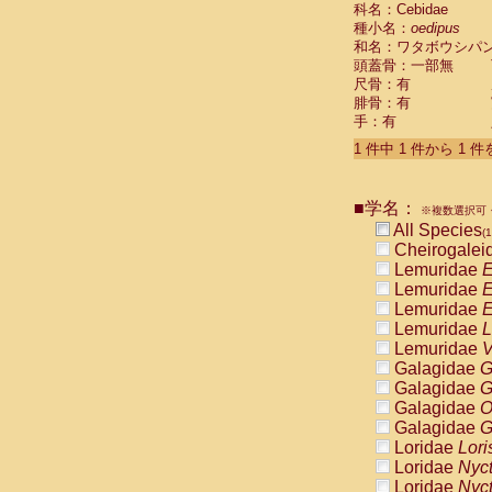
科名：Cebidae
Cebidae
Sa
種小名：
oedipus
Cebidae
Sa
和名：ワタボウシパ
Cebidae
Sag
頭蓋骨：一部無
Cebidae
Sa
尺骨：有
Cebidae
Sag
腓骨：有
Cebidae
Sa
手：有
Cebidae
Aot
Cebidae
Ceb
1 件中 1 件から 1 
Cebidae
Ceb
Cebidae
Ce
■学名：
Cebidae
Ceb
※複数選択可・
Cebidae
Ce
All Species
(1
Cebidae
Sai
Cheirogalei
Cebidae
Sai
Lemuridae
E
Atelidae
Alo
Lemuridae
E
Atelidae
Alo
Lemuridae
E
Atelidae
Alo
Lemuridae
L
Atelidae
Alo
Lemuridae
V
Atelidae
Ate
Galagidae
G
Atelidae
Ate
Galagidae
G
Atelidae
Ate
Galagidae
O
Atelidae
Ate
Galagidae
G
Atelidae
Lag
Loridae
Lori
Atelidae
Lag
Loridae
Nyc
Pitheciidae
Loridae
Nyc