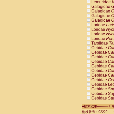
Lemuridae
V
Galagidae
G
Galagidae
G
Galagidae
O
Galagidae
G
Loridae
Lori
Loridae
Nyc
Loridae
Nyc
Loridae
Pero
Tarsiidae
Ta
Cebidae
Cal
Cebidae
Cal
Cebidae
Cal
Cebidae
Cal
Cebidae
Cal
Cebidae
Cal
Cebidae
Cal
Cebidae
Ce
Cebidae
Leo
Cebidae
Sag
Cebidae
Sag
Cebidae
Sag
Cebidae
Sag
■検索結果----------
Cebidae
Sag
Cebidae
Sa
剖検番号：02220