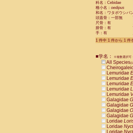
科名：Cebidae
Cebidae
Sa
種小名：
oedipus
Cebidae
Sa
和名：ワタボウシパ
Cebidae
Sag
頭蓋骨：一部無
Cebidae
Sa
尺骨：有
Cebidae
Sag
腓骨：有
Cebidae
Sa
手：有
Cebidae
Aot
Cebidae
Ceb
1 件中 1 件から 1 
Cebidae
Ceb
Cebidae
Ce
■学名：
Cebidae
Ceb
※複数選択可・
Cebidae
Ce
All Species
(1
Cebidae
Sai
Cheirogalei
Cebidae
Sai
Lemuridae
E
Atelidae
Alo
Lemuridae
E
Atelidae
Alo
Lemuridae
E
Atelidae
Alo
Lemuridae
L
Atelidae
Alo
Lemuridae
V
Atelidae
Ate
Galagidae
G
Atelidae
Ate
Galagidae
G
Atelidae
Ate
Galagidae
O
Atelidae
Ate
Galagidae
G
Atelidae
Lag
Loridae
Lori
Atelidae
Lag
Loridae
Nyc
Pitheciidae
Loridae
Nyc