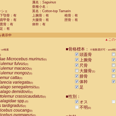
guinus midas
属名：
Saguinus
(0)
亜種小名：
guinus mystax
(0)
ンシェ
英名：Cotton-top Tamarin
uinus nigricollis
(0)
下顎骨：有
上腕骨：有
橈骨：有
guinus oedipus
(1)
肩甲骨：有
大腿骨：有
脛骨：有
uinus weddelli
(0)
寛骨：有
体幹：有
guinus
spp.
(0)
足：有
us trivirgatus
(0)
us albifrons
件を表示中
(0)
us apella
▲この
(0)
bus capucinus
(0)
us nigrivittatus
■骨格標本：
or検索
(0)
※複数選択可・and検
bus
spp.
頭蓋骨
(0)
)
miri boliviensis
dae
Microcebus murinus
(0)
上腕骨
(0)
miri sciureus
ulemur fulvus
(0)
(0)
尺骨
uatta caraya
ulemur macaco
(0)
(0)
大腿骨
(1)
uatta fusca
ulemur mongoz
(0)
(0)
腓骨
uatta seniculus
emur catta
(0)
(0)
uatta
spp.
体幹
arecia variegata
(0)
(0)
les belzebuth
alago senegalensis
足
(0)
(0)
les geoffroyi
alago demidovii
(0)
(0)
les paniscus
tolemur crassicaudatus
■性別：
(0)
(0)
les
spp.
alagidae
spp.
(0)
オス
(0)
othrix lagothricha
s tardigradus
(0)
(0)
不明
(0)
othrix lagothricha cana
ticebus coucang
(0)
(0)
Cacajao calvus rubicundus
ticebus pygmaeus
(0)
(0)