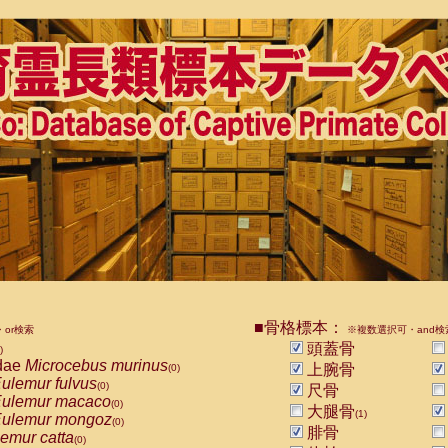
■骨格標本：
or検索
※複数選択可・and検
頭蓋骨
)
dae
Microcebus murinus
上腕骨
(0)
ulemur fulvus
(0)
尺骨
ulemur macaco
(0)
大腿骨
(1)
ulemur mongoz
(0)
腓骨
emur catta
(0)