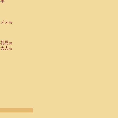
手
メス
(0)
乳児
(0)
大人
(0)