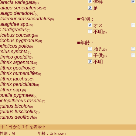
体幹
arecia variegata
(0)
alago senegalensis
足
(0)
alago demidovii
(0)
tolemur crassicaudatus
■性別：
(0)
alagidae
spp.
オス
(0)
s tardigradus
(0)
不明
(0)
ticebus coucang
(0)
ticebus pygmaeus
(0)
■年齢：
dicticus potto
(0)
胎児
(0)
rsius syrichta
(0)
子供
limico goeldii
(0)
(0)
不明
lithrix argentata
(0)
lithrix geoffroyi
(0)
lithrix humeralifer
(0)
lithrix jacchus
(0)
lithrix penicillata
(0)
lithrix
spp.
(0)
buella pygmaea
(0)
ntopithecus rosalia
(0)
uinus bicolor
(0)
uinus fuscicollis
(0)
uinus geoffroyi
(0)
uinus imperator
(0)
-1 件中 1 件から 1 件を表示中
uinus labiatus
(0)
guinus leucopus
性別：M
年齢：Unknown
(0)