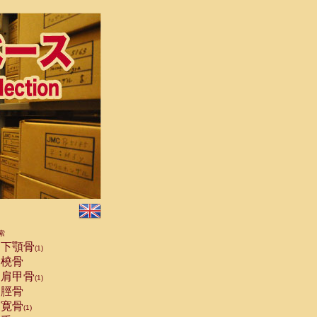
索
下顎骨
(1)
橈骨
肩甲骨
(1)
脛骨
寛骨
(1)