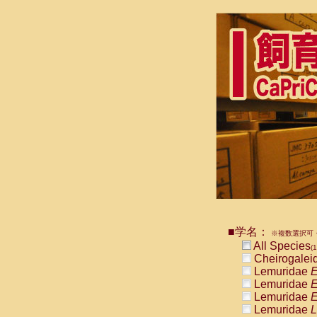
■学名：
※複数選択可・
All Species
(1
Cheirogalei
Lemuridae
E
Lemuridae
E
Lemuridae
E
Lemuridae
L