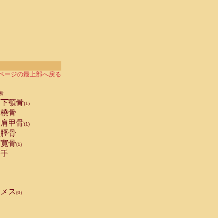
ページの最上部へ戻る
索
下顎骨
(1)
橈骨
肩甲骨
(1)
脛骨
寛骨
(1)
手
メス
(0)