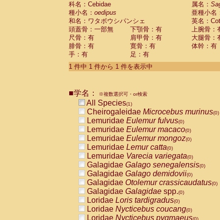
科名：Cebidae
Cebidae
Saguinus midas
属名：
Sa
(0)
種小名：
oedipus
亜種小名
Cebidae
Saguinus mystax
(0)
和名：ワタボウシパンシェ
英名：Cotto
Cebidae
Saguinus nigricollis
(0)
頭蓋骨：一部無
下顎骨：有
上腕骨：
Cebidae
Saguinus oedipus
(1)
尺骨：有
肩甲骨：有
大腿骨：
Cebidae
Saguinus weddelli
(0)
腓骨：有
寛骨：有
体幹：有
Cebidae
Saguinus
spp.
(0)
手：有
足：有
Cebidae
Aotus trivirgatus
(0)
Cebidae
Cebus albifrons
1 件中 1 件から 1 件を表示中
(0)
Cebidae
Cebus apella
(0)
Cebidae
Cebus capucinus
(0)
■学名：
Cebidae
Cebus nigrivittatus
※複数選択可・or検索
(0)
Cebidae
Cebus
spp.
All Species
(0)
(1)
Cebidae
Saimiri boliviensis
Cheirogaleidae
Microcebus murinus
(0)
(0)
Cebidae
Saimiri sciureus
Lemuridae
Eulemur fulvus
(0)
(0)
Atelidae
Alouatta caraya
Lemuridae
Eulemur macaco
(0)
(0)
Atelidae
Alouatta fusca
Lemuridae
Eulemur mongoz
(0)
(0)
Atelidae
Alouatta seniculus
Lemuridae
Lemur catta
(0)
(0)
Atelidae
Alouatta
spp.
Lemuridae
Varecia variegata
(0)
(0)
Atelidae
Ateles belzebuth
Galagidae
Galago senegalensis
(0)
(0)
Atelidae
Ateles geoffroyi
Galagidae
Galago demidovii
(0)
(0)
Atelidae
Ateles paniscus
Galagidae
Otolemur crassicaudatus
(0)
(0)
Atelidae
Ateles
spp.
Galagidae
Galagidae
spp.
(0)
(0)
Atelidae
Lagothrix lagothricha
Loridae
Loris tardigradus
(0)
(0)
Atelidae
Lagothrix lagothricha cana
Loridae
Nycticebus coucang
(0)
(0)
Pitheciidae
Cacajao calvus rubicundu
Loridae
Nycticebus pygmaeus
(0)