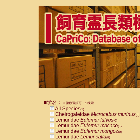
■学名：
※複数選択可・or検索
All Species
(1)
Cheirogaleidae
Microcebus murinus
(0)
Lemuridae
Eulemur fulvus
(0)
Lemuridae
Eulemur macaco
(0)
Lemuridae
Eulemur mongoz
(0)
Lemuridae
Lemur catta
(0)