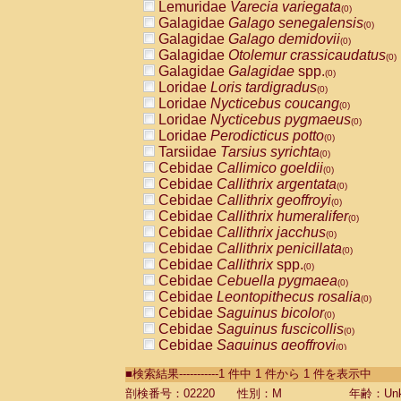
Lemuridae
Varecia variegata
(0)
Galagidae
Galago senegalensis
(0)
Galagidae
Galago demidovii
(0)
Galagidae
Otolemur crassicaudatus
(0)
Galagidae
Galagidae
spp.
(0)
Loridae
Loris tardigradus
(0)
Loridae
Nycticebus coucang
(0)
Loridae
Nycticebus pygmaeus
(0)
Loridae
Perodicticus potto
(0)
Tarsiidae
Tarsius syrichta
(0)
Cebidae
Callimico goeldii
(0)
Cebidae
Callithrix argentata
(0)
Cebidae
Callithrix geoffroyi
(0)
Cebidae
Callithrix humeralifer
(0)
Cebidae
Callithrix jacchus
(0)
Cebidae
Callithrix penicillata
(0)
Cebidae
Callithrix
spp.
(0)
Cebidae
Cebuella pygmaea
(0)
Cebidae
Leontopithecus rosalia
(0)
Cebidae
Saguinus bicolor
(0)
Cebidae
Saguinus fuscicollis
(0)
Cebidae
Saguinus geoffroyi
(0)
Cebidae
Saguinus imperator
(0)
■検索結果-----------1 件中 1 件から 1 件を表示中
Cebidae
Saguinus labiatus
(0)
Cebidae
Saguinus leucopus
剖検番号：02220
性別：M
年齢：Unk
(0)