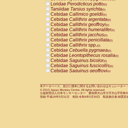
Pitheciidae
Callicebus cupreus
Loridae
Perodicticus potto
(0)
(0)
Pitheciidae
Callicebus donacophilus
Tarsiidae
Tarsius syrichta
(0
(0)
Pitheciidae
Callicebus moloch
Cebidae
Callimico goeldii
(0)
(0)
Pitheciidae
Callicebus torquatus
Cebidae
Callithrix argentata
(0)
(0)
Pitheciidae
Callicebus
spp.
Cebidae
Callithrix geoffroyi
(0)
(0)
Pitheciidae
Chiropotes satanas
Cebidae
Callithrix humeralifer
(0)
(0)
Pitheciidae
Pithecia monachus
Cebidae
Callithrix jacchus
(0)
(0)
Pitheciidae
Pithecia pithecia
Cebidae
Callithrix penicillata
(0)
(0)
Cercopithecidae
Cercocebus agilis
Cebidae
Callithrix
spp.
(0)
(0)
Cercopithecidae
Cercocebus galeritus
Cebidae
Cebuella pygmaea
(0)
Cercopithecidae
Cercocebus torquatu
Cebidae
Leontopithecus rosalia
(0)
Cercopithecidae
Cercocebus torquatus
Cebidae
Saguinus bicolor
(0)
Cercopithecidae
Cercocebus torquatu
Cebidae
Saguinus fuscicollis
(0)
Cercopithecidae
Cercocebus
hybrid
Cebidae
Saguinus geoffroyi
(0)
(0)
Cercopithecidae
Cercocebus
spp.
Cebidae
Saguinus imperator
(0)
(0)
Cercopithecidae
Lophocebus albigen
Cebidae
Saguinus labiatus
(0)
Cercopithecidae
Papio anubis
Cebidae
Saguinus leucopus
本データベース、並びに標本に関するお問い合わせはキュレーター・新宅勇太までお願い
(0)
(0)
© 2013 Japan Monkey Centre. All rights reserved.
Cercopithecidae
Papio cynocephalus
Cebidae
Saguinus midas
(
(0)
公益財団法人日本モンキーセンター 愛知県犬山市大字犬山字官林26番
Cercopithecidae
Papio hamadryas
Cebidae
Saguinus mystax
(0)
登録:平成19年5月31日 有効:令和4年5月30日 取扱責任者:綿貫宏
(0)
Cercopithecidae
Papio papio
Cebidae
Saguinus nigricollis
(0)
(0)
Cercopithecidae
Papio
spp.
Cebidae
Saguinus oedipus
(0)
(1)
Cercopithecidae
Mandrillus leucopha
Cebidae
Saguinus weddelli
(0)
Cercopithecidae
Mandrillus sphinx
Cebidae
Saguinus
spp.
(0)
(0)
Cercopithecidae
Theropithecus gelad
Cebidae
Aotus trivirgatus
(0)
Cercopithecidae
Macaca arctoides
Cebidae
Cebus albifrons
(0)
(0)