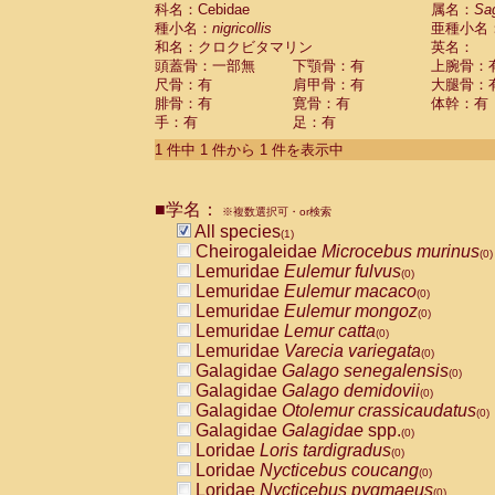
科名：Cebidae
Cebidae
Saguinus midas
属名：
Sa
(0)
種小名：
nigricollis
亜種小名
Cebidae
Saguinus mystax
(0)
和名：クロクビタマリン
英名：
Cebidae
Saguinus nigricollis
(1)
頭蓋骨：一部無
下顎骨：有
上腕骨：
Cebidae
Saguinus oedipus
(0)
尺骨：有
肩甲骨：有
大腿骨：
Cebidae
Saguinus weddelli
(0)
腓骨：有
寛骨：有
体幹：有
Cebidae
Saguinus
spp.
(0)
手：有
足：有
Cebidae
Aotus trivirgatus
(0)
Cebidae
Cebus albifrons
1 件中 1 件から 1 件を表示中
(0)
Cebidae
Cebus apella
(0)
Cebidae
Cebus capucinus
(0)
■学名：
Cebidae
Cebus nigrivittatus
※複数選択可・or検索
(0)
Cebidae
Cebus
spp.
All species
(0)
(1)
Cebidae
Saimiri boliviensis
Cheirogaleidae
Microcebus murinus
(0)
(0)
Cebidae
Saimiri sciureus
Lemuridae
Eulemur fulvus
(0)
(0)
Atelidae
Alouatta caraya
Lemuridae
Eulemur macaco
(0)
(0)
Atelidae
Alouatta fusca
Lemuridae
Eulemur mongoz
(0)
(0)
Atelidae
Alouatta seniculus
Lemuridae
Lemur catta
(0)
(0)
Atelidae
Alouatta
spp.
Lemuridae
Varecia variegata
(0)
(0)
Atelidae
Ateles belzebuth
Galagidae
Galago senegalensis
(0)
(0)
Atelidae
Ateles geoffroyi
Galagidae
Galago demidovii
(0)
(0)
Atelidae
Ateles paniscus
Galagidae
Otolemur crassicaudatus
(0)
(0)
Atelidae
Ateles
spp.
Galagidae
Galagidae
spp.
(0)
(0)
Atelidae
Lagothrix lagothricha
Loridae
Loris tardigradus
(0)
(0)
Atelidae
Lagothrix lagothricha cana
Loridae
Nycticebus coucang
(0)
(0)
Pitheciidae
Cacajao calvus rubicundu
Loridae
Nycticebus pygmaeus
(0)