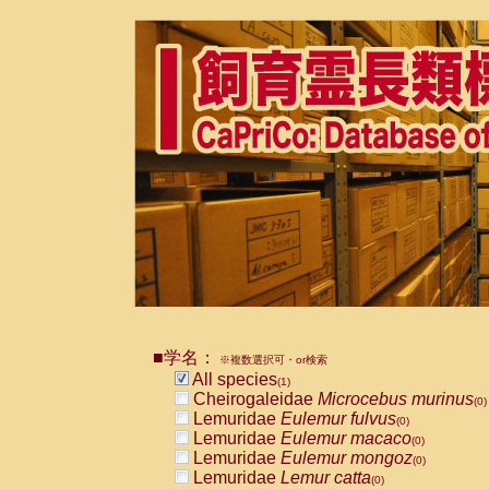
■学名：
※複数選択可・or検索
All species
(1)
Cheirogaleidae
Microcebus murinus
(0)
Lemuridae
Eulemur fulvus
(0)
Lemuridae
Eulemur macaco
(0)
Lemuridae
Eulemur mongoz
(0)
Lemuridae
Lemur catta
(0)