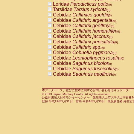
Pitheciidae
Callicebus cupreus
Loridae
Perodicticus potto
(0)
(0)
Pitheciidae
Callicebus donacophilus
Tarsiidae
Tarsius syrichta
(0
(0)
Pitheciidae
Callicebus moloch
Cebidae
Callimico goeldii
(0)
(0)
Pitheciidae
Callicebus torquatus
Cebidae
Callithrix argentata
(0)
(0)
Pitheciidae
Callicebus
spp.
Cebidae
Callithrix geoffroyi
(0)
(0)
Pitheciidae
Chiropotes satanas
Cebidae
Callithrix humeralifer
(0)
(0)
Pitheciidae
Pithecia monachus
Cebidae
Callithrix jacchus
(0)
(0)
Pitheciidae
Pithecia pithecia
Cebidae
Callithrix penicillata
(0)
(0)
Cercopithecidae
Cercocebus agilis
Cebidae
Callithrix
spp.
(0)
(0)
Cercopithecidae
Cercocebus galeritus
Cebidae
Cebuella pygmaea
(0)
Cercopithecidae
Cercocebus torquatu
Cebidae
Leontopithecus rosalia
(0)
Cercopithecidae
Cercocebus torquatus
Cebidae
Saguinus bicolor
(0)
Cercopithecidae
Cercocebus torquatu
Cebidae
Saguinus fuscicollis
(0)
Cercopithecidae
Cercocebus
hybrid
Cebidae
Saguinus geoffroyi
(0)
(0)
Cercopithecidae
Cercocebus
spp.
Cebidae
Saguinus imperator
(0)
(0)
Cercopithecidae
Lophocebus albigen
Cebidae
Saguinus labiatus
(0)
Cercopithecidae
Papio anubis
Cebidae
Saguinus leucopus
本データベース、並びに標本に関するお問い合わせはキュレーター・新宅勇太までお願い
(0)
(0)
© 2013 Japan Monkey Centre. All rights reserved.
Cercopithecidae
Papio cynocephalus
Cebidae
Saguinus midas
(
(0)
公益財団法人日本モンキーセンター 愛知県犬山市大字犬山字官林26番
Cercopithecidae
Papio hamadryas
Cebidae
Saguinus mystax
(0)
登録:平成19年5月31日 有効:令和4年5月30日 取扱責任者:綿貫宏
(0)
Cercopithecidae
Papio papio
Cebidae
Saguinus nigricollis
(0)
(1)
Cercopithecidae
Papio
spp.
Cebidae
Saguinus oedipus
(0)
(0)
Cercopithecidae
Mandrillus leucopha
Cebidae
Saguinus weddelli
(0)
Cercopithecidae
Mandrillus sphinx
Cebidae
Saguinus
spp.
(0)
(0)
Cercopithecidae
Theropithecus gelad
Cebidae
Aotus trivirgatus
(0)
Cercopithecidae
Macaca arctoides
Cebidae
Cebus albifrons
(0)
(0)