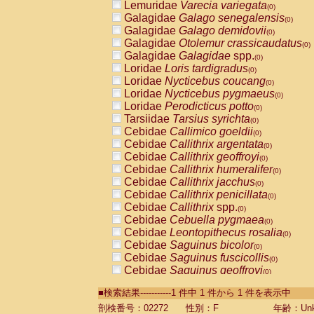
Lemuridae
Varecia variegata
(0)
Galagidae
Galago senegalensis
(0)
Galagidae
Galago demidovii
(0)
Galagidae
Otolemur crassicaudatus
(0)
Galagidae
Galagidae
spp.
(0)
Loridae
Loris tardigradus
(0)
Loridae
Nycticebus coucang
(0)
Loridae
Nycticebus pygmaeus
(0)
Loridae
Perodicticus potto
(0)
Tarsiidae
Tarsius syrichta
(0)
Cebidae
Callimico goeldii
(0)
Cebidae
Callithrix argentata
(0)
Cebidae
Callithrix geoffroyi
(0)
Cebidae
Callithrix humeralifer
(0)
Cebidae
Callithrix jacchus
(0)
Cebidae
Callithrix penicillata
(0)
Cebidae
Callithrix
spp.
(0)
Cebidae
Cebuella pygmaea
(0)
Cebidae
Leontopithecus rosalia
(0)
Cebidae
Saguinus bicolor
(0)
Cebidae
Saguinus fuscicollis
(0)
Cebidae
Saguinus geoffroyi
(0)
Cebidae
Saguinus imperator
(0)
■検索結果-----------1 件中 1 件から 1 件を表示中
Cebidae
Saguinus labiatus
(0)
Cebidae
Saguinus leucopus
剖検番号：02272
性別：F
年齢：Unk
(0)