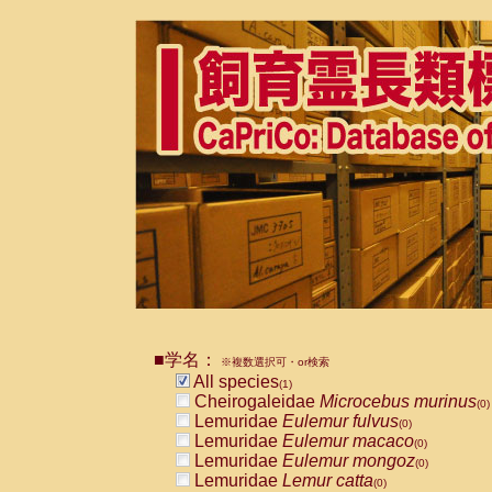
■学名：
※複数選択可・or検索
All species
(1)
Cheirogaleidae
Microcebus murinus
(0)
Lemuridae
Eulemur fulvus
(0)
Lemuridae
Eulemur macaco
(0)
Lemuridae
Eulemur mongoz
(0)
Lemuridae
Lemur catta
(0)