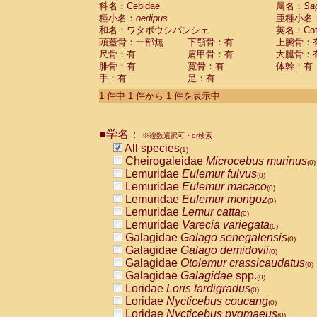
科名：Cebidae
Cebidae
Saguinus midas
属名：
Sa
(0)
種小名：
oedipus
亜種小名
Cebidae
Saguinus mystax
(0)
和名：ワタボウシパンシェ
英名：Cotto
Cebidae
Saguinus nigricollis
(0)
頭蓋骨：一部無
下顎骨：有
上腕骨：
Cebidae
Saguinus oedipus
(1)
尺骨：有
肩甲骨：有
大腿骨：
Cebidae
Saguinus weddelli
(0)
腓骨：有
寛骨：有
体幹：有
Cebidae
Saguinus
spp.
(0)
手：有
足：有
Cebidae
Aotus trivirgatus
(0)
Cebidae
Cebus albifrons
1 件中 1 件から 1 件を表示中
(0)
Cebidae
Cebus apella
(0)
Cebidae
Cebus capucinus
(0)
■学名：
Cebidae
Cebus nigrivittatus
※複数選択可・or検索
(0)
Cebidae
Cebus
spp.
All species
(0)
(1)
Cebidae
Saimiri boliviensis
Cheirogaleidae
Microcebus murinus
(0)
(0)
Cebidae
Saimiri sciureus
Lemuridae
Eulemur fulvus
(0)
(0)
Atelidae
Alouatta caraya
Lemuridae
Eulemur macaco
(0)
(0)
Atelidae
Alouatta fusca
Lemuridae
Eulemur mongoz
(0)
(0)
Atelidae
Alouatta seniculus
Lemuridae
Lemur catta
(0)
(0)
Atelidae
Alouatta
spp.
Lemuridae
Varecia variegata
(0)
(0)
Atelidae
Ateles belzebuth
Galagidae
Galago senegalensis
(0)
(0)
Atelidae
Ateles geoffroyi
Galagidae
Galago demidovii
(0)
(0)
Atelidae
Ateles paniscus
Galagidae
Otolemur crassicaudatus
(0)
(0)
Atelidae
Ateles
spp.
Galagidae
Galagidae
spp.
(0)
(0)
Atelidae
Lagothrix lagothricha
Loridae
Loris tardigradus
(0)
(0)
Atelidae
Lagothrix lagothricha cana
Loridae
Nycticebus coucang
(0)
(0)
Pitheciidae
Cacajao calvus rubicundu
Loridae
Nycticebus pygmaeus
(0)