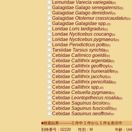
Lemuridae
Varecia variegata
(0)
Galagidae
Galago senegalensis
(0)
Galagidae
Galago demidovii
(0)
Galagidae
Otolemur crassicaudatus
(0)
Galagidae
Galagidae
spp.
(0)
Loridae
Loris tardigradus
(0)
Loridae
Nycticebus coucang
(0)
Loridae
Nycticebus pygmaeus
(0)
Loridae
Perodicticus potto
(0)
Tarsiidae
Tarsius syrichta
(0)
Cebidae
Callimico goeldii
(0)
Cebidae
Callithrix argentata
(0)
Cebidae
Callithrix geoffroyi
(0)
Cebidae
Callithrix humeralifer
(0)
Cebidae
Callithrix jacchus
(0)
Cebidae
Callithrix penicillata
(0)
Cebidae
Callithrix
spp.
(0)
Cebidae
Cebuella pygmaea
(0)
Cebidae
Leontopithecus rosalia
(0)
Cebidae
Saguinus bicolor
(0)
Cebidae
Saguinus fuscicollis
(0)
Cebidae
Saguinus geoffroyi
(0)
Cebidae
Saguinus imperator
(0)
■検索結果-----------1 件中 1 件から 1 件を表示中
Cebidae
Saguinus labiatus
(0)
Cebidae
Saguinus leucopus
剖検番号：02220
性別：M
年齢：Unk
(0)