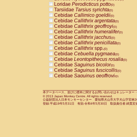
Pitheciidae
Callicebus cupreus
Loridae
Perodicticus potto
(0)
(0)
Pitheciidae
Callicebus donacophilus
Tarsiidae
Tarsius syrichta
(0
(0)
Pitheciidae
Callicebus moloch
Cebidae
Callimico goeldii
(0)
(0)
Pitheciidae
Callicebus torquatus
Cebidae
Callithrix argentata
(0)
(0)
Pitheciidae
Callicebus
spp.
Cebidae
Callithrix geoffroyi
(0)
(0)
Pitheciidae
Chiropotes satanas
Cebidae
Callithrix humeralifer
(0)
(0)
Pitheciidae
Pithecia monachus
Cebidae
Callithrix jacchus
(0)
(0)
Pitheciidae
Pithecia pithecia
Cebidae
Callithrix penicillata
(0)
(0)
Cercopithecidae
Cercocebus agilis
Cebidae
Callithrix
spp.
(0)
(0)
Cercopithecidae
Cercocebus galeritus
Cebidae
Cebuella pygmaea
(0)
Cercopithecidae
Cercocebus torquatu
Cebidae
Leontopithecus rosalia
(0)
Cercopithecidae
Cercocebus torquatus
Cebidae
Saguinus bicolor
(0)
Cercopithecidae
Cercocebus torquatu
Cebidae
Saguinus fuscicollis
(0)
Cercopithecidae
Cercocebus
hybrid
Cebidae
Saguinus geoffroyi
(0)
(0)
Cercopithecidae
Cercocebus
spp.
Cebidae
Saguinus imperator
(0)
(0)
Cercopithecidae
Lophocebus albigen
Cebidae
Saguinus labiatus
(0)
Cercopithecidae
Papio anubis
Cebidae
Saguinus leucopus
本データベース、並びに標本に関するお問い合わせはキュレーター・新宅勇太までお願い
(0)
(0)
© 2013 Japan Monkey Centre. All rights reserved.
Cercopithecidae
Papio cynocephalus
Cebidae
Saguinus midas
(
(0)
公益財団法人日本モンキーセンター 愛知県犬山市大字犬山字官林26番
Cercopithecidae
Papio hamadryas
Cebidae
Saguinus mystax
(0)
登録:平成19年5月31日 有効:令和4年5月30日 取扱責任者:綿貫宏
(0)
Cercopithecidae
Papio papio
Cebidae
Saguinus nigricollis
(0)
(0)
Cercopithecidae
Papio
spp.
Cebidae
Saguinus oedipus
(0)
(1)
Cercopithecidae
Mandrillus leucopha
Cebidae
Saguinus weddelli
(0)
Cercopithecidae
Mandrillus sphinx
Cebidae
Saguinus
spp.
(0)
(0)
Cercopithecidae
Theropithecus gelad
Cebidae
Aotus trivirgatus
(0)
Cercopithecidae
Macaca arctoides
Cebidae
Cebus albifrons
(0)
(0)