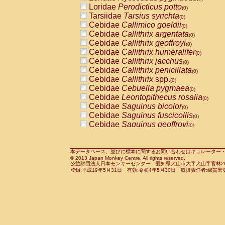
Pitheciidae
Callicebus cupreus
Loridae
Perodicticus potto
(0)
(0)
Pitheciidae
Callicebus donacophilus
Tarsiidae
Tarsius syrichta
(0
(0)
Pitheciidae
Callicebus moloch
Cebidae
Callimico goeldii
(0)
(0)
Pitheciidae
Callicebus torquatus
Cebidae
Callithrix argentata
(0)
(0)
Pitheciidae
Callicebus
spp.
Cebidae
Callithrix geoffroyi
(0)
(0)
Pitheciidae
Chiropotes satanas
Cebidae
Callithrix humeralifer
(0)
(0)
Pitheciidae
Pithecia monachus
Cebidae
Callithrix jacchus
(0)
(0)
Pitheciidae
Pithecia pithecia
Cebidae
Callithrix penicillata
(0)
(0)
Cercopithecidae
Cercocebus agilis
Cebidae
Callithrix
spp.
(0)
(0)
Cercopithecidae
Cercocebus galeritus
Cebidae
Cebuella pygmaea
(0)
Cercopithecidae
Cercocebus torquatu
Cebidae
Leontopithecus rosalia
(0)
Cercopithecidae
Cercocebus torquatus
Cebidae
Saguinus bicolor
(0)
Cercopithecidae
Cercocebus torquatu
Cebidae
Saguinus fuscicollis
(0)
Cercopithecidae
Cercocebus
hybrid
Cebidae
Saguinus geoffroyi
(0)
(0)
Cercopithecidae
Cercocebus
spp.
Cebidae
Saguinus imperator
(0)
(0)
Cercopithecidae
Lophocebus albigen
Cebidae
Saguinus labiatus
(0)
Cercopithecidae
Papio anubis
Cebidae
Saguinus leucopus
本データベース、並びに標本に関するお問い合わせはキュレーター・新宅勇太までお願い
(0)
(0)
© 2013 Japan Monkey Centre. All rights reserved.
Cercopithecidae
Papio cynocephalus
Cebidae
Saguinus midas
(
(0)
公益財団法人日本モンキーセンター 愛知県犬山市大字犬山字官林26番
Cercopithecidae
Papio hamadryas
Cebidae
Saguinus mystax
(0)
登録:平成19年5月31日 有効:令和4年5月30日 取扱責任者:綿貫宏
(0)
Cercopithecidae
Papio papio
Cebidae
Saguinus nigricollis
(0)
(1)
Cercopithecidae
Papio
spp.
Cebidae
Saguinus oedipus
(0)
(0)
Cercopithecidae
Mandrillus leucopha
Cebidae
Saguinus weddelli
(0)
Cercopithecidae
Mandrillus sphinx
Cebidae
Saguinus
spp.
(0)
(0)
Cercopithecidae
Theropithecus gelad
Cebidae
Aotus trivirgatus
(0)
Cercopithecidae
Macaca arctoides
Cebidae
Cebus albifrons
(0)
(0)