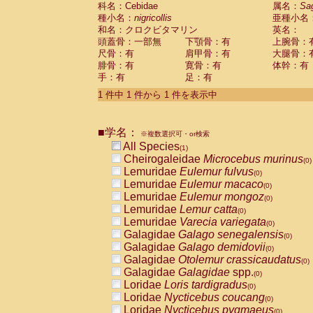
科名：Cebidae
Cebidae
Saguinus midas
属名：
Sa
(0)
種小名：
nigricollis
亜種小名
Cebidae
Saguinus mystax
(0)
和名：クロクビタマリン
英名：
Cebidae
Saguinus nigricollis
(1)
頭蓋骨：一部無
下顎骨：有
上腕骨：
Cebidae
Saguinus oedipus
(0)
尺骨：有
肩甲骨：有
大腿骨：
Cebidae
Saguinus weddelli
(0)
腓骨：有
寛骨：有
体幹：有
Cebidae
Saguinus
spp.
(0)
手：有
足：有
Cebidae
Aotus trivirgatus
(0)
Cebidae
Cebus albifrons
1 件中 1 件から 1 件を表示中
(0)
Cebidae
Cebus apella
(0)
Cebidae
Cebus capucinus
(0)
■学名：
Cebidae
Cebus nigrivittatus
※複数選択可・or検索
(0)
Cebidae
Cebus
spp.
All Species
(0)
(1)
Cebidae
Saimiri boliviensis
Cheirogaleidae
Microcebus murinus
(0)
(0)
Cebidae
Saimiri sciureus
Lemuridae
Eulemur fulvus
(0)
(0)
Atelidae
Alouatta caraya
Lemuridae
Eulemur macaco
(0)
(0)
Atelidae
Alouatta fusca
Lemuridae
Eulemur mongoz
(0)
(0)
Atelidae
Alouatta seniculus
Lemuridae
Lemur catta
(0)
(0)
Atelidae
Alouatta
spp.
Lemuridae
Varecia variegata
(0)
(0)
Atelidae
Ateles belzebuth
Galagidae
Galago senegalensis
(0)
(0)
Atelidae
Ateles geoffroyi
Galagidae
Galago demidovii
(0)
(0)
Atelidae
Ateles paniscus
Galagidae
Otolemur crassicaudatus
(0)
(0)
Atelidae
Ateles
spp.
Galagidae
Galagidae
spp.
(0)
(0)
Atelidae
Lagothrix lagothricha
Loridae
Loris tardigradus
(0)
(0)
Atelidae
Lagothrix lagothricha cana
Loridae
Nycticebus coucang
(0)
(0)
Pitheciidae
Cacajao calvus rubicundu
Loridae
Nycticebus pygmaeus
(0)