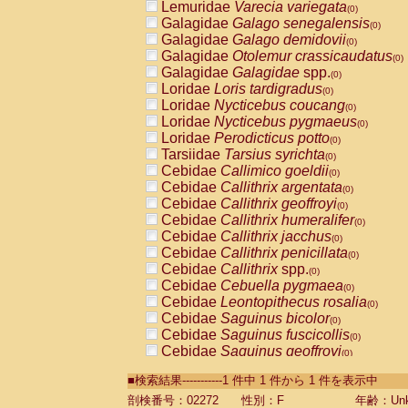
Lemuridae
Varecia variegata
(0)
Galagidae
Galago senegalensis
(0)
Galagidae
Galago demidovii
(0)
Galagidae
Otolemur crassicaudatus
(0)
Galagidae
Galagidae
spp.
(0)
Loridae
Loris tardigradus
(0)
Loridae
Nycticebus coucang
(0)
Loridae
Nycticebus pygmaeus
(0)
Loridae
Perodicticus potto
(0)
Tarsiidae
Tarsius syrichta
(0)
Cebidae
Callimico goeldii
(0)
Cebidae
Callithrix argentata
(0)
Cebidae
Callithrix geoffroyi
(0)
Cebidae
Callithrix humeralifer
(0)
Cebidae
Callithrix jacchus
(0)
Cebidae
Callithrix penicillata
(0)
Cebidae
Callithrix
spp.
(0)
Cebidae
Cebuella pygmaea
(0)
Cebidae
Leontopithecus rosalia
(0)
Cebidae
Saguinus bicolor
(0)
Cebidae
Saguinus fuscicollis
(0)
Cebidae
Saguinus geoffroyi
(0)
Cebidae
Saguinus imperator
(0)
■検索結果-----------1 件中 1 件から 1 件を表示中
Cebidae
Saguinus labiatus
(0)
Cebidae
Saguinus leucopus
剖検番号：02272
性別：F
年齢：Unk
(0)