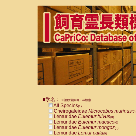
■学名：
※複数選択可・or検索
All Species
(1)
Cheirogaleidae
Microcebus murinus
(0)
Lemuridae
Eulemur fulvus
(0)
Lemuridae
Eulemur macaco
(0)
Lemuridae
Eulemur mongoz
(0)
Lemuridae
Lemur catta
(0)