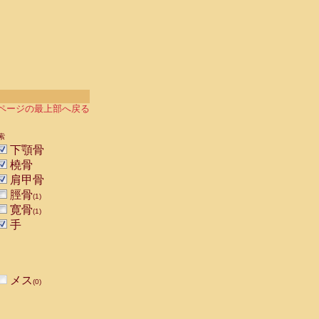
ページの最上部へ戻る
索
下顎骨
橈骨
肩甲骨
脛骨
(1)
寛骨
(1)
手
メス
(0)