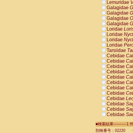
Lemuridae
V
Galagidae
G
Galagidae
G
Galagidae
O
Galagidae
G
Loridae
Lori
Loridae
Nyc
Loridae
Nyc
Loridae
Pero
Tarsiidae
Ta
Cebidae
Cal
Cebidae
Cal
Cebidae
Cal
Cebidae
Cal
Cebidae
Cal
Cebidae
Cal
Cebidae
Cal
Cebidae
Ce
Cebidae
Leo
Cebidae
Sag
Cebidae
Sag
Cebidae
Sag
Cebidae
Sag
■検索結果----------
Cebidae
Sag
Cebidae
Sa
剖検番号：02220