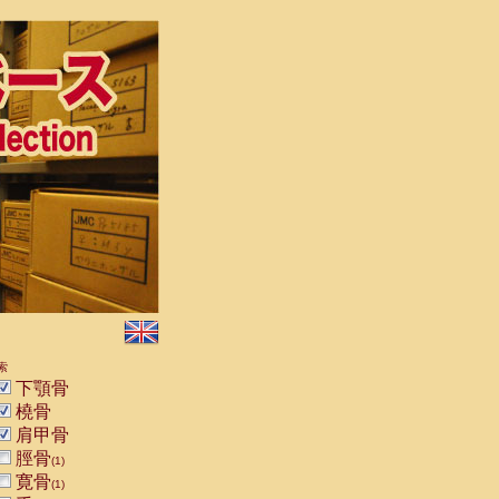
索
下顎骨
橈骨
肩甲骨
脛骨
(1)
寛骨
(1)