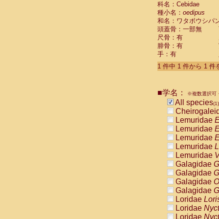
科名：Cebidae
Cebidae
Sa
種小名：
oedipus
Cebidae
Sa
和名：ワタボウシパ
Cebidae
Sag
頭蓋骨：一部無
Cebidae
Sa
尺骨：有
Cebidae
Sag
腓骨：有
Cebidae
Sa
手：有
Cebidae
Aot
Cebidae
Ceb
1 件中 1 件から 1 
Cebidae
Ceb
Cebidae
Ce
■学名：
Cebidae
Ceb
※複数選択可・
Cebidae
Ce
All species
(1)
Cebidae
Sai
Cheirogalei
Cebidae
Sai
Lemuridae
E
Atelidae
Alo
Lemuridae
E
Atelidae
Alo
Lemuridae
E
Atelidae
Alo
Lemuridae
L
Atelidae
Alo
Lemuridae
V
Atelidae
Ate
Galagidae
G
Atelidae
Ate
Galagidae
G
Atelidae
Ate
Galagidae
O
Atelidae
Ate
Galagidae
G
Atelidae
Lag
Loridae
Lori
Atelidae
Lag
Loridae
Nyc
Pitheciidae
Loridae
Nyc