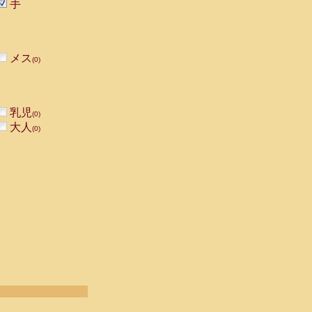
手
メス
(0)
乳児
(0)
大人
(0)