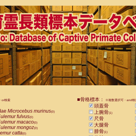
■骨格標本：
or検索
※複数選択可・and検
頭蓋骨
dae
Microcebus murinus
上腕骨
(0)
(1)
ulemur fulvus
(0)
尺骨
ulemur macaco
(0)
大腿骨
ulemur mongoz
(0)
腓骨
emur catta
(1)
(0)