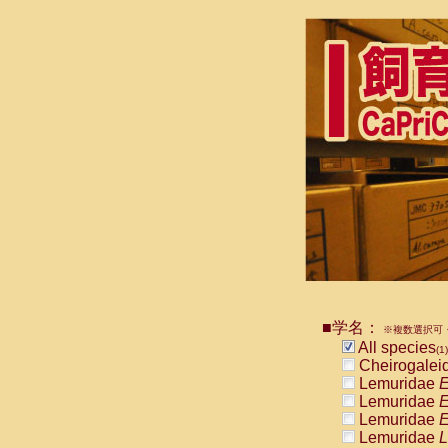
■学名：
※複数選択可・
All species
(1)
Cheirogalei
Lemuridae
E
Lemuridae
E
Lemuridae
E
Lemuridae
L