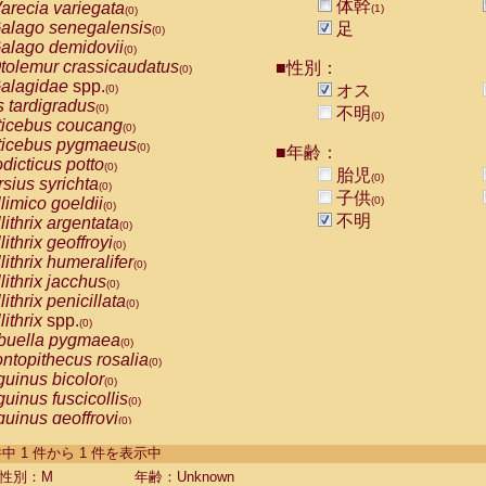
体幹
arecia variegata
(1)
(0)
alago senegalensis
足
(0)
alago demidovii
(0)
tolemur crassicaudatus
■性別：
(0)
alagidae
spp.
オス
(0)
s tardigradus
(0)
不明
(0)
ticebus coucang
(0)
ticebus pygmaeus
(0)
■年齢：
dicticus potto
(0)
胎児
(0)
rsius syrichta
(0)
子供
limico goeldii
(0)
(0)
不明
lithrix argentata
(0)
lithrix geoffroyi
(0)
lithrix humeralifer
(0)
lithrix jacchus
(0)
lithrix penicillata
(0)
lithrix
spp.
(0)
buella pygmaea
(0)
ntopithecus rosalia
(0)
uinus bicolor
(0)
uinus fuscicollis
(0)
uinus geoffroyi
(0)
uinus imperator
(0)
-1 件中 1 件から 1 件を表示中
uinus labiatus
(0)
guinus leucopus
性別：M
年齢：Unknown
(0)