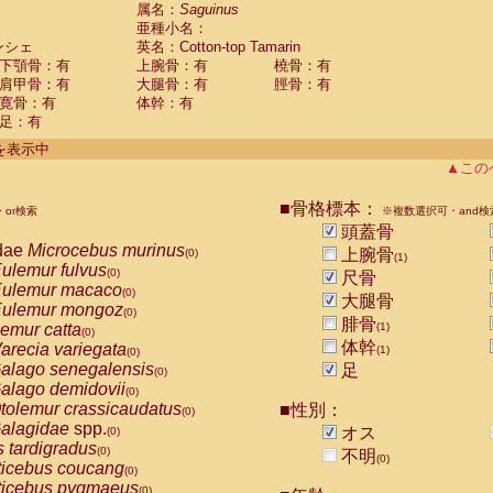
guinus midas
属名：
Saguinus
(0)
亜種小名：
guinus mystax
(0)
ンシェ
英名：Cotton-top Tamarin
uinus nigricollis
(0)
下顎骨：有
上腕骨：有
橈骨：有
guinus oedipus
(1)
肩甲骨：有
大腿骨：有
脛骨：有
uinus weddelli
(0)
寛骨：有
体幹：有
guinus
spp.
(0)
足：有
us trivirgatus
(0)
us albifrons
件を表示中
(0)
us apella
▲この
(0)
bus capucinus
(0)
us nigrivittatus
■骨格標本：
or検索
(0)
※複数選択可・and検
bus
spp.
頭蓋骨
(0)
miri boliviensis
dae
Microcebus murinus
(0)
上腕骨
(0)
(1)
miri sciureus
ulemur fulvus
(0)
(0)
尺骨
uatta caraya
ulemur macaco
(0)
(0)
大腿骨
uatta fusca
ulemur mongoz
(0)
(0)
腓骨
uatta seniculus
emur catta
(1)
(0)
(0)
uatta
spp.
体幹
arecia variegata
(0)
(1)
(0)
les belzebuth
alago senegalensis
足
(0)
(0)
les geoffroyi
alago demidovii
(0)
(0)
les paniscus
tolemur crassicaudatus
■性別：
(0)
(0)
les
spp.
alagidae
spp.
(0)
オス
(0)
othrix lagothricha
s tardigradus
(0)
(0)
不明
(0)
othrix lagothricha cana
ticebus coucang
(0)
(0)
Cacajao calvus rubicundus
ticebus pygmaeus
(0)
(0)