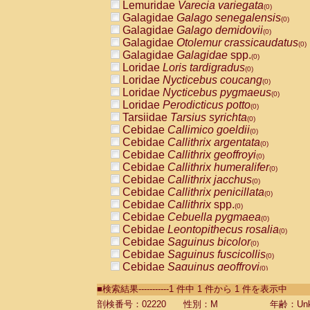
Lemuridae
Varecia variegata
(0)
Galagidae
Galago senegalensis
(0)
Galagidae
Galago demidovii
(0)
Galagidae
Otolemur crassicaudatus
(0)
Galagidae
Galagidae
spp.
(0)
Loridae
Loris tardigradus
(0)
Loridae
Nycticebus coucang
(0)
Loridae
Nycticebus pygmaeus
(0)
Loridae
Perodicticus potto
(0)
Tarsiidae
Tarsius syrichta
(0)
Cebidae
Callimico goeldii
(0)
Cebidae
Callithrix argentata
(0)
Cebidae
Callithrix geoffroyi
(0)
Cebidae
Callithrix humeralifer
(0)
Cebidae
Callithrix jacchus
(0)
Cebidae
Callithrix penicillata
(0)
Cebidae
Callithrix
spp.
(0)
Cebidae
Cebuella pygmaea
(0)
Cebidae
Leontopithecus rosalia
(0)
Cebidae
Saguinus bicolor
(0)
Cebidae
Saguinus fuscicollis
(0)
Cebidae
Saguinus geoffroyi
(0)
Cebidae
Saguinus imperator
(0)
■検索結果-----------1 件中 1 件から 1 件を表示中
Cebidae
Saguinus labiatus
(0)
Cebidae
Saguinus leucopus
剖検番号：02220
性別：M
年齢：Unk
(0)