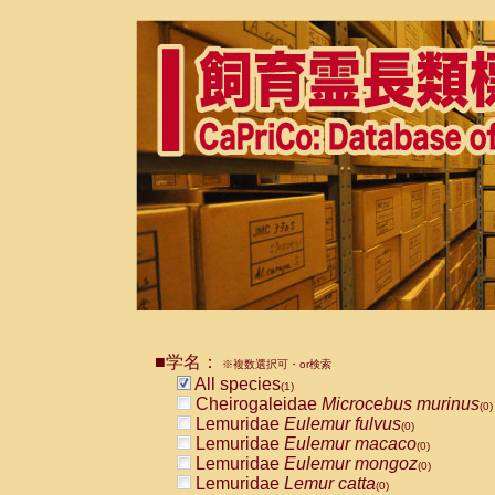
■学名：
※複数選択可・or検索
All species
(1)
Cheirogaleidae
Microcebus murinus
(0)
Lemuridae
Eulemur fulvus
(0)
Lemuridae
Eulemur macaco
(0)
Lemuridae
Eulemur mongoz
(0)
Lemuridae
Lemur catta
(0)