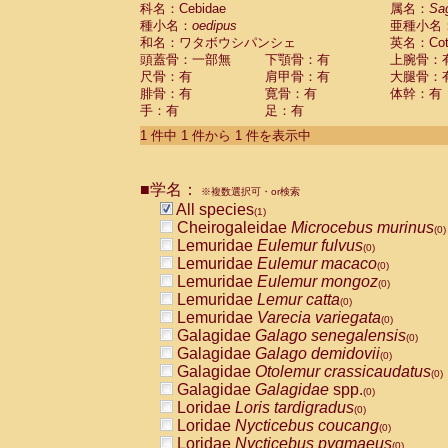
科名：Cebidae
Cebidae
Saguinus midas
属名：
Sa
(0)
種小名：
oedipus
亜種小名
Cebidae
Saguinus mystax
(0)
和名：ワタボウシパンシェ
英名：Cotto
Cebidae
Saguinus nigricollis
(0)
頭蓋骨：一部無
下顎骨：有
上腕骨：
Cebidae
Saguinus oedipus
(1)
尺骨：有
肩甲骨：有
大腿骨：
Cebidae
Saguinus weddelli
(0)
腓骨：有
寛骨：有
体幹：有
Cebidae
Saguinus
spp.
(0)
手：有
足：有
Cebidae
Aotus trivirgatus
(0)
Cebidae
Cebus albifrons
1 件中 1 件から 1 件を表示中
(0)
Cebidae
Cebus apella
(0)
Cebidae
Cebus capucinus
(0)
■学名：
Cebidae
Cebus nigrivittatus
※複数選択可・or検索
(0)
Cebidae
Cebus
spp.
All species
(0)
(1)
Cebidae
Saimiri boliviensis
Cheirogaleidae
Microcebus murinus
(0)
(0)
Cebidae
Saimiri sciureus
Lemuridae
Eulemur fulvus
(0)
(0)
Atelidae
Alouatta caraya
Lemuridae
Eulemur macaco
(0)
(0)
Atelidae
Alouatta fusca
Lemuridae
Eulemur mongoz
(0)
(0)
Atelidae
Alouatta seniculus
Lemuridae
Lemur catta
(0)
(0)
Atelidae
Alouatta
spp.
Lemuridae
Varecia variegata
(0)
(0)
Atelidae
Ateles belzebuth
Galagidae
Galago senegalensis
(0)
(0)
Atelidae
Ateles geoffroyi
Galagidae
Galago demidovii
(0)
(0)
Atelidae
Ateles paniscus
Galagidae
Otolemur crassicaudatus
(0)
(0)
Atelidae
Ateles
spp.
Galagidae
Galagidae
spp.
(0)
(0)
Atelidae
Lagothrix lagothricha
Loridae
Loris tardigradus
(0)
(0)
Atelidae
Lagothrix lagothricha cana
Loridae
Nycticebus coucang
(0)
(0)
Pitheciidae
Cacajao calvus rubicundu
Loridae
Nycticebus pygmaeus
(0)