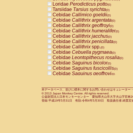
Pitheciidae
Callicebus cupreus
Loridae
Perodicticus potto
(0)
(0)
Pitheciidae
Callicebus donacophilus
Tarsiidae
Tarsius syrichta
(0
(0)
Pitheciidae
Callicebus moloch
Cebidae
Callimico goeldii
(0)
(0)
Pitheciidae
Callicebus torquatus
Cebidae
Callithrix argentata
(0)
(0)
Pitheciidae
Callicebus
spp.
Cebidae
Callithrix geoffroyi
(0)
(0)
Pitheciidae
Chiropotes satanas
Cebidae
Callithrix humeralifer
(0)
(0)
Pitheciidae
Pithecia monachus
Cebidae
Callithrix jacchus
(0)
(0)
Pitheciidae
Pithecia pithecia
Cebidae
Callithrix penicillata
(0)
(0)
Cercopithecidae
Cercocebus agilis
Cebidae
Callithrix
spp.
(0)
(0)
Cercopithecidae
Cercocebus galeritus
Cebidae
Cebuella pygmaea
(0)
Cercopithecidae
Cercocebus torquatu
Cebidae
Leontopithecus rosalia
(0)
Cercopithecidae
Cercocebus torquatus
Cebidae
Saguinus bicolor
(0)
Cercopithecidae
Cercocebus torquatu
Cebidae
Saguinus fuscicollis
(0)
Cercopithecidae
Cercocebus
hybrid
Cebidae
Saguinus geoffroyi
(0)
(0)
Cercopithecidae
Cercocebus
spp.
Cebidae
Saguinus imperator
(0)
(0)
Cercopithecidae
Lophocebus albigen
Cebidae
Saguinus labiatus
(0)
Cercopithecidae
Papio anubis
Cebidae
Saguinus leucopus
本データベース、並びに標本に関するお問い合わせはキュレーター・新宅勇太までお願い
(0)
(0)
© 2013 Japan Monkey Centre. All rights reserved.
Cercopithecidae
Papio cynocephalus
Cebidae
Saguinus midas
(
(0)
公益財団法人日本モンキーセンター 愛知県犬山市大字犬山字官林26番
Cercopithecidae
Papio hamadryas
Cebidae
Saguinus mystax
(0)
登録:平成19年5月31日 有効:令和4年5月30日 取扱責任者:綿貫宏
(0)
Cercopithecidae
Papio papio
Cebidae
Saguinus nigricollis
(0)
(0)
Cercopithecidae
Papio
spp.
Cebidae
Saguinus oedipus
(0)
(1)
Cercopithecidae
Mandrillus leucopha
Cebidae
Saguinus weddelli
(0)
Cercopithecidae
Mandrillus sphinx
Cebidae
Saguinus
spp.
(0)
(0)
Cercopithecidae
Theropithecus gelad
Cebidae
Aotus trivirgatus
(0)
Cercopithecidae
Macaca arctoides
Cebidae
Cebus albifrons
(0)
(0)