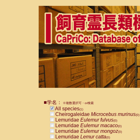
■学名：
※複数選択可・or検索
All species
(1)
Cheirogaleidae
Microcebus murinus
(0)
Lemuridae
Eulemur fulvus
(0)
Lemuridae
Eulemur macaco
(0)
Lemuridae
Eulemur mongoz
(0)
Lemuridae
Lemur catta
(0)