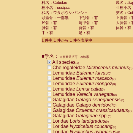
科名：Cebidae
Cebidae
Saguinus midas
属名：
Sa
(0)
種小名：
oedipus
亜種小名
Cebidae
Saguinus mystax
(0)
和名：ワタボウシパンシェ
英名：Cotto
Cebidae
Saguinus nigricollis
(0)
頭蓋骨：一部無
下顎骨：有
上腕骨：
Cebidae
Saguinus oedipus
(1)
尺骨：有
肩甲骨：有
大腿骨：
Cebidae
Saguinus weddelli
(0)
腓骨：有
寛骨：有
体幹：有
Cebidae
Saguinus
spp.
(0)
手：有
足：有
Cebidae
Aotus trivirgatus
(0)
Cebidae
Cebus albifrons
1 件中 1 件から 1 件を表示中
(0)
Cebidae
Cebus apella
(0)
Cebidae
Cebus capucinus
(0)
■学名：
Cebidae
Cebus nigrivittatus
※複数選択可・or検索
(0)
Cebidae
Cebus
spp.
All species
(0)
(1)
Cebidae
Saimiri boliviensis
Cheirogaleidae
Microcebus murinus
(0)
(0)
Cebidae
Saimiri sciureus
Lemuridae
Eulemur fulvus
(0)
(0)
Atelidae
Alouatta caraya
Lemuridae
Eulemur macaco
(0)
(0)
Atelidae
Alouatta fusca
Lemuridae
Eulemur mongoz
(0)
(0)
Atelidae
Alouatta seniculus
Lemuridae
Lemur catta
(0)
(0)
Atelidae
Alouatta
spp.
Lemuridae
Varecia variegata
(0)
(0)
Atelidae
Ateles belzebuth
Galagidae
Galago senegalensis
(0)
(0)
Atelidae
Ateles geoffroyi
Galagidae
Galago demidovii
(0)
(0)
Atelidae
Ateles paniscus
Galagidae
Otolemur crassicaudatus
(0)
(0)
Atelidae
Ateles
spp.
Galagidae
Galagidae
spp.
(0)
(0)
Atelidae
Lagothrix lagothricha
Loridae
Loris tardigradus
(0)
(0)
Atelidae
Lagothrix lagothricha cana
Loridae
Nycticebus coucang
(0)
(0)
Pitheciidae
Cacajao calvus rubicundu
Loridae
Nycticebus pygmaeus
(0)