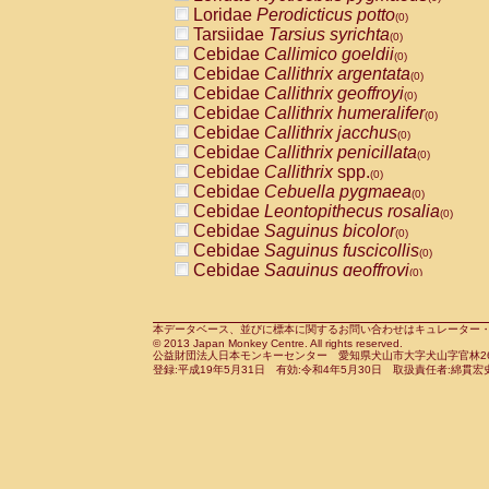
Pitheciidae
Callicebus cupreus
Loridae
Perodicticus potto
(0)
(0)
Pitheciidae
Callicebus donacophilus
Tarsiidae
Tarsius syrichta
(0
(0)
Pitheciidae
Callicebus moloch
Cebidae
Callimico goeldii
(0)
(0)
Pitheciidae
Callicebus torquatus
Cebidae
Callithrix argentata
(0)
(0)
Pitheciidae
Callicebus
spp.
Cebidae
Callithrix geoffroyi
(0)
(0)
Pitheciidae
Chiropotes satanas
Cebidae
Callithrix humeralifer
(0)
(0)
Pitheciidae
Pithecia monachus
Cebidae
Callithrix jacchus
(0)
(0)
Pitheciidae
Pithecia pithecia
Cebidae
Callithrix penicillata
(0)
(0)
Cercopithecidae
Cercocebus agilis
Cebidae
Callithrix
spp.
(0)
(0)
Cercopithecidae
Cercocebus galeritus
Cebidae
Cebuella pygmaea
(0)
Cercopithecidae
Cercocebus torquatu
Cebidae
Leontopithecus rosalia
(0)
Cercopithecidae
Cercocebus torquatus
Cebidae
Saguinus bicolor
(0)
Cercopithecidae
Cercocebus torquatu
Cebidae
Saguinus fuscicollis
(0)
Cercopithecidae
Cercocebus
hybrid
Cebidae
Saguinus geoffroyi
(0)
(0)
Cercopithecidae
Cercocebus
spp.
Cebidae
Saguinus imperator
(0)
(0)
Cercopithecidae
Lophocebus albigen
Cebidae
Saguinus labiatus
(0)
Cercopithecidae
Papio anubis
Cebidae
Saguinus leucopus
本データベース、並びに標本に関するお問い合わせはキュレーター・新宅勇太までお願い
(0)
(0)
© 2013 Japan Monkey Centre. All rights reserved.
Cercopithecidae
Papio cynocephalus
Cebidae
Saguinus midas
(
(0)
公益財団法人日本モンキーセンター 愛知県犬山市大字犬山字官林26番
Cercopithecidae
Papio hamadryas
Cebidae
Saguinus mystax
(0)
登録:平成19年5月31日 有効:令和4年5月30日 取扱責任者:綿貫宏
(0)
Cercopithecidae
Papio papio
Cebidae
Saguinus nigricollis
(0)
(0)
Cercopithecidae
Papio
spp.
Cebidae
Saguinus oedipus
(0)
(1)
Cercopithecidae
Mandrillus leucopha
Cebidae
Saguinus weddelli
(0)
Cercopithecidae
Mandrillus sphinx
Cebidae
Saguinus
spp.
(0)
(0)
Cercopithecidae
Theropithecus gelad
Cebidae
Aotus trivirgatus
(0)
Cercopithecidae
Macaca arctoides
Cebidae
Cebus albifrons
(0)
(0)