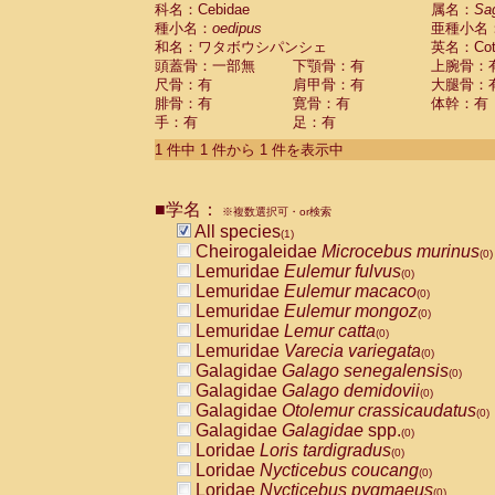
科名：Cebidae
Cebidae
Saguinus midas
属名：
Sa
(0)
種小名：
oedipus
亜種小名
Cebidae
Saguinus mystax
(0)
和名：ワタボウシパンシェ
英名：Cotto
Cebidae
Saguinus nigricollis
(0)
頭蓋骨：一部無
下顎骨：有
上腕骨：
Cebidae
Saguinus oedipus
(1)
尺骨：有
肩甲骨：有
大腿骨：
Cebidae
Saguinus weddelli
(0)
腓骨：有
寛骨：有
体幹：有
Cebidae
Saguinus
spp.
(0)
手：有
足：有
Cebidae
Aotus trivirgatus
(0)
Cebidae
Cebus albifrons
1 件中 1 件から 1 件を表示中
(0)
Cebidae
Cebus apella
(0)
Cebidae
Cebus capucinus
(0)
■学名：
Cebidae
Cebus nigrivittatus
※複数選択可・or検索
(0)
Cebidae
Cebus
spp.
All species
(0)
(1)
Cebidae
Saimiri boliviensis
Cheirogaleidae
Microcebus murinus
(0)
(0)
Cebidae
Saimiri sciureus
Lemuridae
Eulemur fulvus
(0)
(0)
Atelidae
Alouatta caraya
Lemuridae
Eulemur macaco
(0)
(0)
Atelidae
Alouatta fusca
Lemuridae
Eulemur mongoz
(0)
(0)
Atelidae
Alouatta seniculus
Lemuridae
Lemur catta
(0)
(0)
Atelidae
Alouatta
spp.
Lemuridae
Varecia variegata
(0)
(0)
Atelidae
Ateles belzebuth
Galagidae
Galago senegalensis
(0)
(0)
Atelidae
Ateles geoffroyi
Galagidae
Galago demidovii
(0)
(0)
Atelidae
Ateles paniscus
Galagidae
Otolemur crassicaudatus
(0)
(0)
Atelidae
Ateles
spp.
Galagidae
Galagidae
spp.
(0)
(0)
Atelidae
Lagothrix lagothricha
Loridae
Loris tardigradus
(0)
(0)
Atelidae
Lagothrix lagothricha cana
Loridae
Nycticebus coucang
(0)
(0)
Pitheciidae
Cacajao calvus rubicundu
Loridae
Nycticebus pygmaeus
(0)