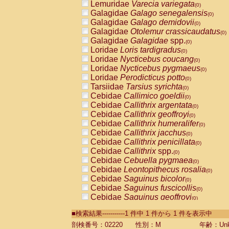
Lemuridae
Varecia variegata
(0)
Galagidae
Galago senegalensis
(0)
Galagidae
Galago demidovii
(0)
Galagidae
Otolemur crassicaudatus
(0)
Galagidae
Galagidae
spp.
(0)
Loridae
Loris tardigradus
(0)
Loridae
Nycticebus coucang
(0)
Loridae
Nycticebus pygmaeus
(0)
Loridae
Perodicticus potto
(0)
Tarsiidae
Tarsius syrichta
(0)
Cebidae
Callimico goeldii
(0)
Cebidae
Callithrix argentata
(0)
Cebidae
Callithrix geoffroyi
(0)
Cebidae
Callithrix humeralifer
(0)
Cebidae
Callithrix jacchus
(0)
Cebidae
Callithrix penicillata
(0)
Cebidae
Callithrix
spp.
(0)
Cebidae
Cebuella pygmaea
(0)
Cebidae
Leontopithecus rosalia
(0)
Cebidae
Saguinus bicolor
(0)
Cebidae
Saguinus fuscicollis
(0)
Cebidae
Saguinus geoffroyi
(0)
Cebidae
Saguinus imperator
(0)
■検索結果-----------1 件中 1 件から 1 件を表示中
Cebidae
Saguinus labiatus
(0)
Cebidae
Saguinus leucopus
剖検番号：02220
性別：M
年齢：Unk
(0)