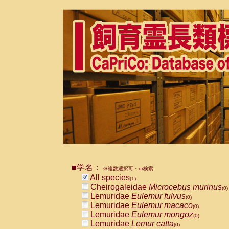
■学名：
※複数選択可・or検索
All species
(1)
Cheirogaleidae
Microcebus murinus
(0)
Lemuridae
Eulemur fulvus
(0)
Lemuridae
Eulemur macaco
(0)
Lemuridae
Eulemur mongoz
(0)
Lemuridae
Lemur catta
(0)