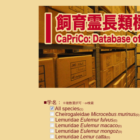
■学名：
※複数選択可・or検索
All species
(1)
Cheirogaleidae
Microcebus murinus
(0)
Lemuridae
Eulemur fulvus
(0)
Lemuridae
Eulemur macaco
(0)
Lemuridae
Eulemur mongoz
(0)
Lemuridae
Lemur catta
(0)