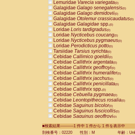
Lemuridae
Varecia variegata
(0)
Galagidae
Galago senegalensis
(0)
Galagidae
Galago demidovii
(0)
Galagidae
Otolemur crassicaudatus
(0)
Galagidae
Galagidae
spp.
(0)
Loridae
Loris tardigradus
(0)
Loridae
Nycticebus coucang
(0)
Loridae
Nycticebus pygmaeus
(0)
Loridae
Perodicticus potto
(0)
Tarsiidae
Tarsius syrichta
(0)
Cebidae
Callimico goeldii
(0)
Cebidae
Callithrix argentata
(0)
Cebidae
Callithrix geoffroyi
(0)
Cebidae
Callithrix humeralifer
(0)
Cebidae
Callithrix jacchus
(0)
Cebidae
Callithrix penicillata
(0)
Cebidae
Callithrix
spp.
(0)
Cebidae
Cebuella pygmaea
(0)
Cebidae
Leontopithecus rosalia
(0)
Cebidae
Saguinus bicolor
(0)
Cebidae
Saguinus fuscicollis
(0)
Cebidae
Saguinus geoffroyi
(0)
Cebidae
Saguinus imperator
(0)
■検索結果-----------1 件中 1 件から 1 件を表示中
Cebidae
Saguinus labiatus
(0)
Cebidae
Saguinus leucopus
剖検番号：02220
性別：M
年齢：Unk
(0)