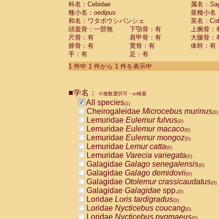
科名：Cebidae
Cebidae
Saguinus midas
属名：
Sa
(0)
種小名：
oedipus
亜種小名
Cebidae
Saguinus mystax
(0)
和名：ワタボウシパンシェ
英名：Cotto
Cebidae
Saguinus nigricollis
(0)
頭蓋骨：一部無
下顎骨：有
上腕骨：
Cebidae
Saguinus oedipus
(1)
尺骨：有
肩甲骨：有
大腿骨：
Cebidae
Saguinus weddelli
(0)
腓骨：有
寛骨：有
体幹：有
Cebidae
Saguinus
spp.
(0)
手：有
足：有
Cebidae
Aotus trivirgatus
(0)
Cebidae
Cebus albifrons
1 件中 1 件から 1 件を表示中
(0)
Cebidae
Cebus apella
(0)
Cebidae
Cebus capucinus
(0)
■学名：
Cebidae
Cebus nigrivittatus
※複数選択可・or検索
(0)
Cebidae
Cebus
spp.
All species
(0)
(1)
Cebidae
Saimiri boliviensis
Cheirogaleidae
Microcebus murinus
(0)
(0)
Cebidae
Saimiri sciureus
Lemuridae
Eulemur fulvus
(0)
(0)
Atelidae
Alouatta caraya
Lemuridae
Eulemur macaco
(0)
(0)
Atelidae
Alouatta fusca
Lemuridae
Eulemur mongoz
(0)
(0)
Atelidae
Alouatta seniculus
Lemuridae
Lemur catta
(0)
(0)
Atelidae
Alouatta
spp.
Lemuridae
Varecia variegata
(0)
(0)
Atelidae
Ateles belzebuth
Galagidae
Galago senegalensis
(0)
(0)
Atelidae
Ateles geoffroyi
Galagidae
Galago demidovii
(0)
(0)
Atelidae
Ateles paniscus
Galagidae
Otolemur crassicaudatus
(0)
(0)
Atelidae
Ateles
spp.
Galagidae
Galagidae
spp.
(0)
(0)
Atelidae
Lagothrix lagothricha
Loridae
Loris tardigradus
(0)
(0)
Atelidae
Lagothrix lagothricha cana
Loridae
Nycticebus coucang
(0)
(0)
Pitheciidae
Cacajao calvus rubicundu
Loridae
Nycticebus pygmaeus
(0)