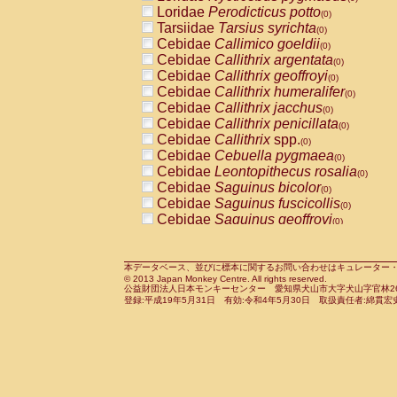
Pitheciidae
Callicebus cupreus
Loridae
Perodicticus potto
(0)
(0)
Pitheciidae
Callicebus donacophilus
Tarsiidae
Tarsius syrichta
(0
(0)
Pitheciidae
Callicebus moloch
Cebidae
Callimico goeldii
(0)
(0)
Pitheciidae
Callicebus torquatus
Cebidae
Callithrix argentata
(0)
(0)
Pitheciidae
Callicebus
spp.
Cebidae
Callithrix geoffroyi
(0)
(0)
Pitheciidae
Chiropotes satanas
Cebidae
Callithrix humeralifer
(0)
(0)
Pitheciidae
Pithecia monachus
Cebidae
Callithrix jacchus
(0)
(0)
Pitheciidae
Pithecia pithecia
Cebidae
Callithrix penicillata
(0)
(0)
Cercopithecidae
Cercocebus agilis
Cebidae
Callithrix
spp.
(0)
(0)
Cercopithecidae
Cercocebus galeritus
Cebidae
Cebuella pygmaea
(0)
Cercopithecidae
Cercocebus torquatu
Cebidae
Leontopithecus rosalia
(0)
Cercopithecidae
Cercocebus torquatus
Cebidae
Saguinus bicolor
(0)
Cercopithecidae
Cercocebus torquatu
Cebidae
Saguinus fuscicollis
(0)
Cercopithecidae
Cercocebus
hybrid
Cebidae
Saguinus geoffroyi
(0)
(0)
Cercopithecidae
Cercocebus
spp.
Cebidae
Saguinus imperator
(0)
(0)
Cercopithecidae
Lophocebus albigen
Cebidae
Saguinus labiatus
(0)
Cercopithecidae
Papio anubis
Cebidae
Saguinus leucopus
本データベース、並びに標本に関するお問い合わせはキュレーター・新宅勇太までお願い
(0)
(0)
© 2013 Japan Monkey Centre. All rights reserved.
Cercopithecidae
Papio cynocephalus
Cebidae
Saguinus midas
(
(0)
公益財団法人日本モンキーセンター 愛知県犬山市大字犬山字官林26番
Cercopithecidae
Papio hamadryas
Cebidae
Saguinus mystax
(0)
登録:平成19年5月31日 有効:令和4年5月30日 取扱責任者:綿貫宏
(0)
Cercopithecidae
Papio papio
Cebidae
Saguinus nigricollis
(0)
(0)
Cercopithecidae
Papio
spp.
Cebidae
Saguinus oedipus
(0)
(1)
Cercopithecidae
Mandrillus leucopha
Cebidae
Saguinus weddelli
(0)
Cercopithecidae
Mandrillus sphinx
Cebidae
Saguinus
spp.
(0)
(0)
Cercopithecidae
Theropithecus gelad
Cebidae
Aotus trivirgatus
(0)
Cercopithecidae
Macaca arctoides
Cebidae
Cebus albifrons
(0)
(0)