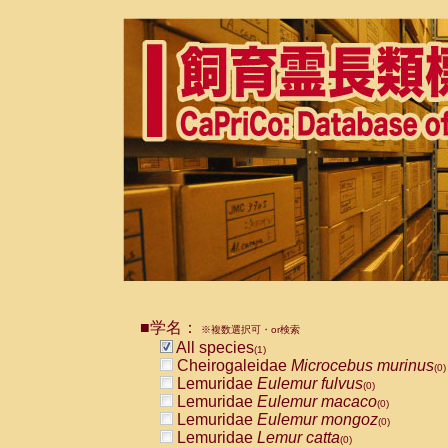
■学名：
※複数選択可・or検索
All species
(1)
Cheirogaleidae
Microcebus murinus
(0)
Lemuridae
Eulemur fulvus
(0)
Lemuridae
Eulemur macaco
(0)
Lemuridae
Eulemur mongoz
(0)
Lemuridae
Lemur catta
(0)