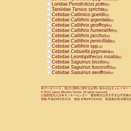
Pitheciidae
Callicebus cupreus
Loridae
Perodicticus potto
(0)
(0)
Pitheciidae
Callicebus donacophilus
Tarsiidae
Tarsius syrichta
(0
(0)
Pitheciidae
Callicebus moloch
Cebidae
Callimico goeldii
(0)
(0)
Pitheciidae
Callicebus torquatus
Cebidae
Callithrix argentata
(0)
(0)
Pitheciidae
Callicebus
spp.
Cebidae
Callithrix geoffroyi
(0)
(0)
Pitheciidae
Chiropotes satanas
Cebidae
Callithrix humeralifer
(0)
(0)
Pitheciidae
Pithecia monachus
Cebidae
Callithrix jacchus
(0)
(0)
Pitheciidae
Pithecia pithecia
Cebidae
Callithrix penicillata
(0)
(0)
Cercopithecidae
Cercocebus agilis
Cebidae
Callithrix
spp.
(0)
(0)
Cercopithecidae
Cercocebus galeritus
Cebidae
Cebuella pygmaea
(0)
Cercopithecidae
Cercocebus torquatu
Cebidae
Leontopithecus rosalia
(0)
Cercopithecidae
Cercocebus torquatus
Cebidae
Saguinus bicolor
(0)
Cercopithecidae
Cercocebus torquatu
Cebidae
Saguinus fuscicollis
(0)
Cercopithecidae
Cercocebus
hybrid
Cebidae
Saguinus geoffroyi
(0)
(0)
Cercopithecidae
Cercocebus
spp.
Cebidae
Saguinus imperator
(0)
(0)
Cercopithecidae
Lophocebus albigen
Cebidae
Saguinus labiatus
(0)
Cercopithecidae
Papio anubis
Cebidae
Saguinus leucopus
本データベース、並びに標本に関するお問い合わせはキュレーター・新宅勇太までお願い
(0)
(0)
© 2013 Japan Monkey Centre. All rights reserved.
Cercopithecidae
Papio cynocephalus
Cebidae
Saguinus midas
(
(0)
公益財団法人日本モンキーセンター 愛知県犬山市大字犬山字官林26番
Cercopithecidae
Papio hamadryas
Cebidae
Saguinus mystax
(0)
登録:平成19年5月31日 有効:令和4年5月30日 取扱責任者:綿貫宏
(0)
Cercopithecidae
Papio papio
Cebidae
Saguinus nigricollis
(0)
(0)
Cercopithecidae
Papio
spp.
Cebidae
Saguinus oedipus
(0)
(1)
Cercopithecidae
Mandrillus leucopha
Cebidae
Saguinus weddelli
(0)
Cercopithecidae
Mandrillus sphinx
Cebidae
Saguinus
spp.
(0)
(0)
Cercopithecidae
Theropithecus gelad
Cebidae
Aotus trivirgatus
(0)
Cercopithecidae
Macaca arctoides
Cebidae
Cebus albifrons
(0)
(0)