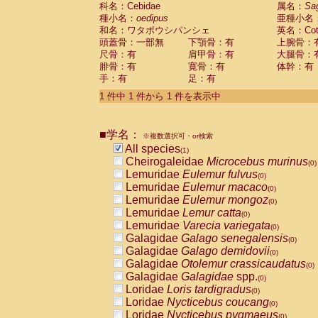
科名：Cebidae
Cebidae
Saguinus midas
属名：
Sa
(0)
種小名：
oedipus
亜種小名
Cebidae
Saguinus mystax
(0)
和名：ワタボウシパンシェ
英名：Cotto
Cebidae
Saguinus nigricollis
(0)
頭蓋骨：一部無
下顎骨：有
上腕骨：
Cebidae
Saguinus oedipus
(1)
尺骨：有
肩甲骨：有
大腿骨：
Cebidae
Saguinus weddelli
(0)
腓骨：有
寛骨：有
体幹：有
Cebidae
Saguinus
spp.
(0)
手：有
足：有
Cebidae
Aotus trivirgatus
(0)
Cebidae
Cebus albifrons
1 件中 1 件から 1 件を表示中
(0)
Cebidae
Cebus apella
(0)
Cebidae
Cebus capucinus
(0)
■学名：
Cebidae
Cebus nigrivittatus
※複数選択可・or検索
(0)
Cebidae
Cebus
spp.
All species
(0)
(1)
Cebidae
Saimiri boliviensis
Cheirogaleidae
Microcebus murinus
(0)
(0)
Cebidae
Saimiri sciureus
Lemuridae
Eulemur fulvus
(0)
(0)
Atelidae
Alouatta caraya
Lemuridae
Eulemur macaco
(0)
(0)
Atelidae
Alouatta fusca
Lemuridae
Eulemur mongoz
(0)
(0)
Atelidae
Alouatta seniculus
Lemuridae
Lemur catta
(0)
(0)
Atelidae
Alouatta
spp.
Lemuridae
Varecia variegata
(0)
(0)
Atelidae
Ateles belzebuth
Galagidae
Galago senegalensis
(0)
(0)
Atelidae
Ateles geoffroyi
Galagidae
Galago demidovii
(0)
(0)
Atelidae
Ateles paniscus
Galagidae
Otolemur crassicaudatus
(0)
(0)
Atelidae
Ateles
spp.
Galagidae
Galagidae
spp.
(0)
(0)
Atelidae
Lagothrix lagothricha
Loridae
Loris tardigradus
(0)
(0)
Atelidae
Lagothrix lagothricha cana
Loridae
Nycticebus coucang
(0)
(0)
Pitheciidae
Cacajao calvus rubicundu
Loridae
Nycticebus pygmaeus
(0)