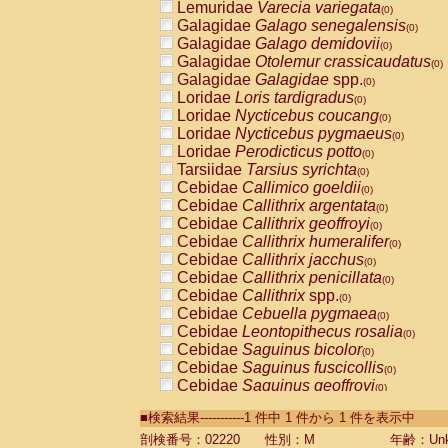
Lemuridae
Varecia variegata
(0)
Galagidae
Galago senegalensis
(0)
Galagidae
Galago demidovii
(0)
Galagidae
Otolemur crassicaudatus
(0)
Galagidae
Galagidae
spp.
(0)
Loridae
Loris tardigradus
(0)
Loridae
Nycticebus coucang
(0)
Loridae
Nycticebus pygmaeus
(0)
Loridae
Perodicticus potto
(0)
Tarsiidae
Tarsius syrichta
(0)
Cebidae
Callimico goeldii
(0)
Cebidae
Callithrix argentata
(0)
Cebidae
Callithrix geoffroyi
(0)
Cebidae
Callithrix humeralifer
(0)
Cebidae
Callithrix jacchus
(0)
Cebidae
Callithrix penicillata
(0)
Cebidae
Callithrix
spp.
(0)
Cebidae
Cebuella pygmaea
(0)
Cebidae
Leontopithecus rosalia
(0)
Cebidae
Saguinus bicolor
(0)
Cebidae
Saguinus fuscicollis
(0)
Cebidae
Saguinus geoffroyi
(0)
Cebidae
Saguinus imperator
(0)
■検索結果-----------1 件中 1 件から 1 件を表示中
Cebidae
Saguinus labiatus
(0)
Cebidae
Saguinus leucopus
剖検番号：02220
性別：M
年齢：Unk
(0)