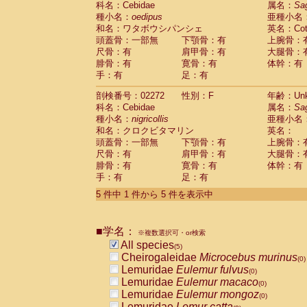
科名：Cebidae
属名：
Sa
Pitheciidae
Callicebus cupreus
(0)
種小名：
oedipus
亜種小名
Pitheciidae
Callicebus donacophilus
(0
和名：ワタボウシパンシェ
英名：Cotto
Pitheciidae
Callicebus moloch
(0)
頭蓋骨：一部無
下顎骨：有
上腕骨：
Pitheciidae
Callicebus torquatus
(0)
尺骨：有
肩甲骨：有
大腿骨：
Pitheciidae
Callicebus
spp.
(0)
腓骨：有
寛骨：有
体幹：有
Pitheciidae
Chiropotes satanas
(0)
手：有
足：有
Pitheciidae
Pithecia monachus
(0)
Pitheciidae
Pithecia pithecia
剖検番号：02272
性別：F
年齢：Unk
(0)
Cercopithecidae
Cercocebus agilis
科名：Cebidae
属名：
Sa
(0)
Cercopithecidae
Cercocebus galeritus
種小名：
nigricollis
亜種小名
和名：クロクビタマリン
Cercopithecidae
Cercocebus torquatu
英名：
頭蓋骨：一部無
下顎骨：有
上腕骨：
Cercopithecidae
Cercocebus torquatus
尺骨：有
肩甲骨：有
大腿骨：
Cercopithecidae
Cercocebus torquatu
腓骨：有
寛骨：有
体幹：有
Cercopithecidae
Cercocebus
hybrid
(0)
手：有
足：有
Cercopithecidae
Cercocebus
spp.
(0)
Cercopithecidae
Lophocebus albigen
5 件中 1 件から 5 件を表示中
Cercopithecidae
Papio anubis
(0)
Cercopithecidae
Papio cynocephalus
(
Cercopithecidae
Papio hamadryas
■学名：
(0)
※複数選択可・or検索
Cercopithecidae
Papio papio
All species
(0)
(5)
Cercopithecidae
Papio
spp.
Cheirogaleidae
Microcebus murinus
(0)
(0)
Cercopithecidae
Mandrillus leucopha
Lemuridae
Eulemur fulvus
(0)
Cercopithecidae
Mandrillus sphinx
Lemuridae
Eulemur macaco
(0)
(0)
Cercopithecidae
Theropithecus gelad
Lemuridae
Eulemur mongoz
(0)
Cercopithecidae
Macaca arctoides
Lemuridae
Lemur catta
(0)