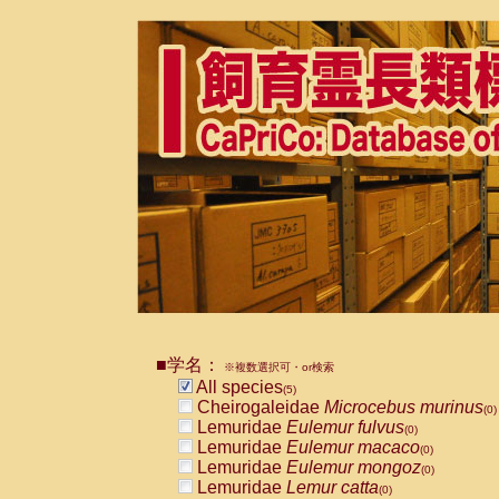
■学名：
※複数選択可・or検索
All species
(5)
Cheirogaleidae
Microcebus murinus
(0)
Lemuridae
Eulemur fulvus
(0)
Lemuridae
Eulemur macaco
(0)
Lemuridae
Eulemur mongoz
(0)
Lemuridae
Lemur catta
(0)