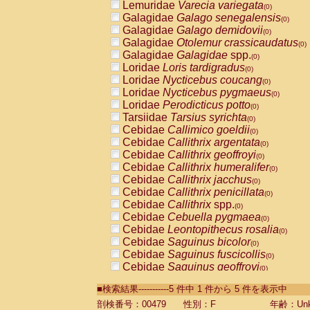
Lemuridae
Varecia variegata
(0)
Galagidae
Galago senegalensis
(0)
Galagidae
Galago demidovii
(0)
Galagidae
Otolemur crassicaudatus
(0)
Galagidae
Galagidae
spp.
(0)
Loridae
Loris tardigradus
(0)
Loridae
Nycticebus coucang
(0)
Loridae
Nycticebus pygmaeus
(0)
Loridae
Perodicticus potto
(0)
Tarsiidae
Tarsius syrichta
(0)
Cebidae
Callimico goeldii
(0)
Cebidae
Callithrix argentata
(0)
Cebidae
Callithrix geoffroyi
(0)
Cebidae
Callithrix humeralifer
(0)
Cebidae
Callithrix jacchus
(0)
Cebidae
Callithrix penicillata
(0)
Cebidae
Callithrix
spp.
(0)
Cebidae
Cebuella pygmaea
(0)
Cebidae
Leontopithecus rosalia
(0)
Cebidae
Saguinus bicolor
(0)
Cebidae
Saguinus fuscicollis
(0)
Cebidae
Saguinus geoffroyi
(0)
Cebidae
Saguinus imperator
(0)
■検索結果-----------5 件中 1 件から 5 件を表示中
Cebidae
Saguinus labiatus
(0)
Cebidae
Saguinus leucopus
剖検番号：00479
性別：F
年齢：Unk
(0)