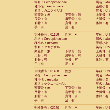
科名：Cercopithecidae
Cebidae
Saguinus midas
属名：
Ma
(0)
種小名：
fascicularis
亜種小名
Cebidae
Saguinus mystax
(0)
和名：カニクイザル
英名：Crab
Cebidae
Saguinus nigricollis
(1)
頭蓋骨：無
下顎骨：無
上腕骨：
Cebidae
Saguinus oedipus
(1)
尺骨：有
肩甲骨：有
大腿骨：
Cebidae
Saguinus weddelli
(0)
腓骨：有
寛骨：有
体幹：有
Cebidae
Saguinus
spp.
(0)
手：有
足：有
Cebidae
Aotus trivirgatus
(0)
Cebidae
Cebus albifrons
(0)
剖検番号：01188
性別：F
年齢：Unk
Cebidae
Cebus apella
科名：Cercopithecidae
(0)
属名：
Ma
Cebidae
Cebus capucinus
種小名：
mulatta
亜種小名
(0)
Cebidae
Cebus nigrivittatus
和名：アカゲザル
英名：Rhes
(0)
Cebidae
Cebus
spp.
頭蓋骨：無
下顎骨：無
上腕骨：
(0)
Cebidae
Saimiri boliviensis
尺骨：有
肩甲骨：有
大腿骨：
(0)
腓骨：有
Cebidae
Saimiri sciureus
寛骨：有
体幹：有
(0)
手：有
足：有
Atelidae
Alouatta caraya
(0)
Atelidae
Alouatta fusca
(0)
剖検番号：01458
性別：F
年齢：Unk
Atelidae
Alouatta seniculus
(0)
科名：Cercopithecidae
属名：
Ma
Atelidae
Alouatta
spp.
(0)
種小名：
fuscata
亜種小名
Atelidae
Ateles belzebuth
(0)
和名：ヤクニホンザル
英名：Japa
Atelidae
Ateles geoffroyi
(0)
頭蓋骨：無
下顎骨：無
上腕骨：
Atelidae
Ateles paniscus
(0)
尺骨：有
肩甲骨：有
大腿骨：
Atelidae
Ateles
spp.
腓骨：有
寛骨：有
(0)
体幹：有
Atelidae
Lagothrix lagothricha
手：有
足：有
(0)
Atelidae
Lagothrix lagothricha cana
(0)
剖検番号：02220
性別：M
年齢：Unk
Pitheciidae
Cacajao calvus rubicundu