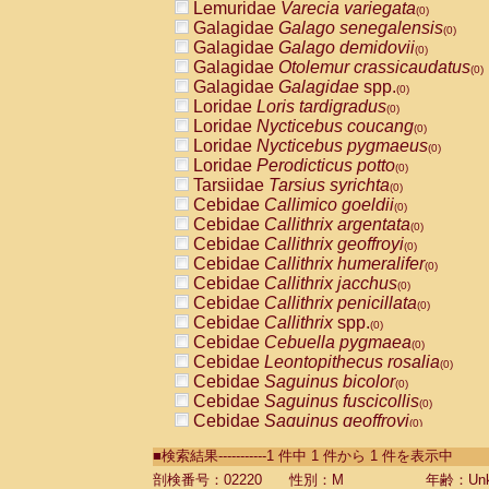
Lemuridae
Varecia variegata
(0)
Galagidae
Galago senegalensis
(0)
Galagidae
Galago demidovii
(0)
Galagidae
Otolemur crassicaudatus
(0)
Galagidae
Galagidae
spp.
(0)
Loridae
Loris tardigradus
(0)
Loridae
Nycticebus coucang
(0)
Loridae
Nycticebus pygmaeus
(0)
Loridae
Perodicticus potto
(0)
Tarsiidae
Tarsius syrichta
(0)
Cebidae
Callimico goeldii
(0)
Cebidae
Callithrix argentata
(0)
Cebidae
Callithrix geoffroyi
(0)
Cebidae
Callithrix humeralifer
(0)
Cebidae
Callithrix jacchus
(0)
Cebidae
Callithrix penicillata
(0)
Cebidae
Callithrix
spp.
(0)
Cebidae
Cebuella pygmaea
(0)
Cebidae
Leontopithecus rosalia
(0)
Cebidae
Saguinus bicolor
(0)
Cebidae
Saguinus fuscicollis
(0)
Cebidae
Saguinus geoffroyi
(0)
Cebidae
Saguinus imperator
(0)
■検索結果-----------1 件中 1 件から 1 件を表示中
Cebidae
Saguinus labiatus
(0)
Cebidae
Saguinus leucopus
剖検番号：02220
性別：M
年齢：Unk
(0)