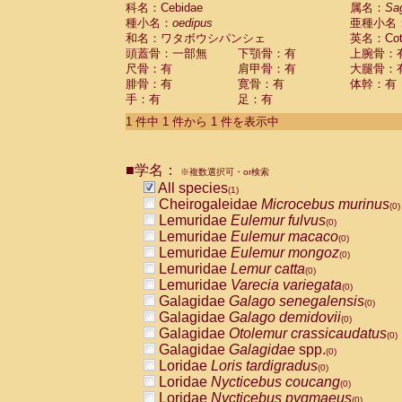
科名：Cebidae
Cebidae
Saguinus midas
属名：
Sa
(0)
種小名：
oedipus
亜種小名
Cebidae
Saguinus mystax
(0)
和名：ワタボウシパンシェ
英名：Cotto
Cebidae
Saguinus nigricollis
(0)
頭蓋骨：一部無
下顎骨：有
上腕骨：
Cebidae
Saguinus oedipus
(1)
尺骨：有
肩甲骨：有
大腿骨：
Cebidae
Saguinus weddelli
(0)
腓骨：有
寛骨：有
体幹：有
Cebidae
Saguinus
spp.
(0)
手：有
足：有
Cebidae
Aotus trivirgatus
(0)
Cebidae
Cebus albifrons
1 件中 1 件から 1 件を表示中
(0)
Cebidae
Cebus apella
(0)
Cebidae
Cebus capucinus
(0)
■学名：
Cebidae
Cebus nigrivittatus
※複数選択可・or検索
(0)
Cebidae
Cebus
spp.
All species
(0)
(1)
Cebidae
Saimiri boliviensis
Cheirogaleidae
Microcebus murinus
(0)
(0)
Cebidae
Saimiri sciureus
Lemuridae
Eulemur fulvus
(0)
(0)
Atelidae
Alouatta caraya
Lemuridae
Eulemur macaco
(0)
(0)
Atelidae
Alouatta fusca
Lemuridae
Eulemur mongoz
(0)
(0)
Atelidae
Alouatta seniculus
Lemuridae
Lemur catta
(0)
(0)
Atelidae
Alouatta
spp.
Lemuridae
Varecia variegata
(0)
(0)
Atelidae
Ateles belzebuth
Galagidae
Galago senegalensis
(0)
(0)
Atelidae
Ateles geoffroyi
Galagidae
Galago demidovii
(0)
(0)
Atelidae
Ateles paniscus
Galagidae
Otolemur crassicaudatus
(0)
(0)
Atelidae
Ateles
spp.
Galagidae
Galagidae
spp.
(0)
(0)
Atelidae
Lagothrix lagothricha
Loridae
Loris tardigradus
(0)
(0)
Atelidae
Lagothrix lagothricha cana
Loridae
Nycticebus coucang
(0)
(0)
Pitheciidae
Cacajao calvus rubicundu
Loridae
Nycticebus pygmaeus
(0)