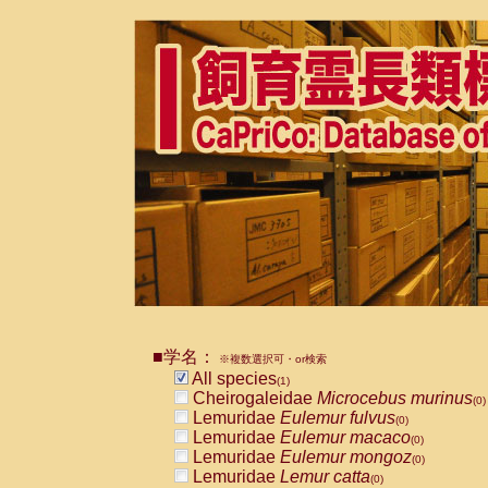
■学名：
※複数選択可・or検索
All species
(1)
Cheirogaleidae
Microcebus murinus
(0)
Lemuridae
Eulemur fulvus
(0)
Lemuridae
Eulemur macaco
(0)
Lemuridae
Eulemur mongoz
(0)
Lemuridae
Lemur catta
(0)