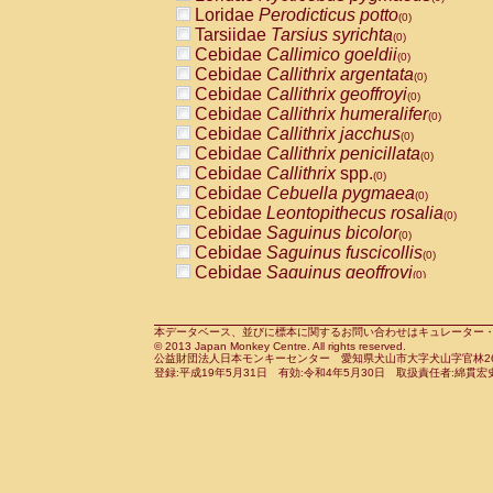
Pitheciidae
Callicebus cupreus
Loridae
Perodicticus potto
(0)
(0)
Pitheciidae
Callicebus donacophilus
Tarsiidae
Tarsius syrichta
(0
(0)
Pitheciidae
Callicebus moloch
Cebidae
Callimico goeldii
(0)
(0)
Pitheciidae
Callicebus torquatus
Cebidae
Callithrix argentata
(0)
(0)
Pitheciidae
Callicebus
spp.
Cebidae
Callithrix geoffroyi
(0)
(0)
Pitheciidae
Chiropotes satanas
Cebidae
Callithrix humeralifer
(0)
(0)
Pitheciidae
Pithecia monachus
Cebidae
Callithrix jacchus
(0)
(0)
Pitheciidae
Pithecia pithecia
Cebidae
Callithrix penicillata
(0)
(0)
Cercopithecidae
Cercocebus agilis
Cebidae
Callithrix
spp.
(0)
(0)
Cercopithecidae
Cercocebus galeritus
Cebidae
Cebuella pygmaea
(0)
Cercopithecidae
Cercocebus torquatu
Cebidae
Leontopithecus rosalia
(0)
Cercopithecidae
Cercocebus torquatus
Cebidae
Saguinus bicolor
(0)
Cercopithecidae
Cercocebus torquatu
Cebidae
Saguinus fuscicollis
(0)
Cercopithecidae
Cercocebus
hybrid
Cebidae
Saguinus geoffroyi
(0)
(0)
Cercopithecidae
Cercocebus
spp.
Cebidae
Saguinus imperator
(0)
(0)
Cercopithecidae
Lophocebus albigen
Cebidae
Saguinus labiatus
(0)
Cercopithecidae
Papio anubis
Cebidae
Saguinus leucopus
本データベース、並びに標本に関するお問い合わせはキュレーター・新宅勇太までお願い
(0)
(0)
© 2013 Japan Monkey Centre. All rights reserved.
Cercopithecidae
Papio cynocephalus
Cebidae
Saguinus midas
(
(0)
公益財団法人日本モンキーセンター 愛知県犬山市大字犬山字官林26番
Cercopithecidae
Papio hamadryas
Cebidae
Saguinus mystax
(0)
登録:平成19年5月31日 有効:令和4年5月30日 取扱責任者:綿貫宏
(0)
Cercopithecidae
Papio papio
Cebidae
Saguinus nigricollis
(0)
(0)
Cercopithecidae
Papio
spp.
Cebidae
Saguinus oedipus
(0)
(1)
Cercopithecidae
Mandrillus leucopha
Cebidae
Saguinus weddelli
(0)
Cercopithecidae
Mandrillus sphinx
Cebidae
Saguinus
spp.
(0)
(0)
Cercopithecidae
Theropithecus gelad
Cebidae
Aotus trivirgatus
(0)
Cercopithecidae
Macaca arctoides
Cebidae
Cebus albifrons
(0)
(0)