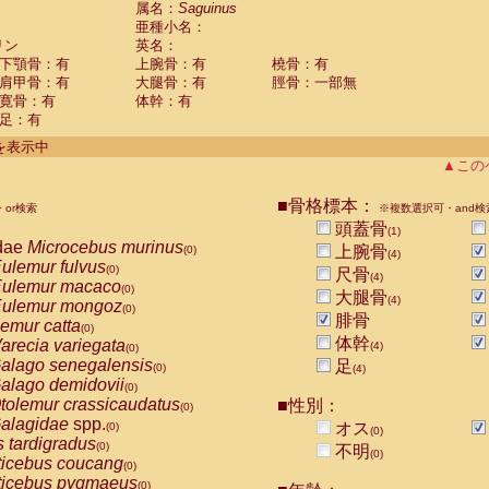
属名：
Saguinus
Callicebus cupreus
(0)
亜種小名：
Callicebus donacophilus
(0)
リン
英名：
Callicebus moloch
(0)
下顎骨：有
上腕骨：有
橈骨：有
Callicebus torquatus
(0)
肩甲骨：有
大腿骨：有
脛骨：一部無
Callicebus
spp.
(0)
寛骨：有
体幹：有
Chiropotes satanas
(0)
足：有
Pithecia monachus
(0)
件を表示中
Pithecia pithecia
(0)
▲この
idae
Cercocebus agilis
(0)
idae
Cercocebus galeritus chrysogaster
(0)
■骨格標本：
idae
Cercocebus torquatus atys
or検索
※複数選択可・and検
(0)
idae
Cercocebus torquatus lunulatus
頭蓋骨
(0)
(1)
dae
Microcebus murinus
idae
Cercocebus torquatus torquatus
上腕骨
(0)
(0)
(4)
ulemur fulvus
idae
Cercocebus
hybrid
(0)
(0)
尺骨
(4)
ulemur macaco
idae
Cercocebus
spp.
(0)
(0)
大腿骨
(4)
ulemur mongoz
idae
Lophocebus albigena
(0)
(0)
腓骨
emur catta
idae
Papio anubis
(0)
(0)
体幹
arecia variegata
idae
Papio cynocephalus
(4)
(0)
(0)
alago senegalensis
idae
Papio hamadryas
足
(0)
(0)
(4)
alago demidovii
idae
Papio papio
(0)
(0)
tolemur crassicaudatus
idae
Papio
spp.
■性別：
(0)
(0)
alagidae
spp.
idae
Mandrillus leucophaeus
オス
(0)
(0)
(0)
s tardigradus
idae
Mandrillus sphinx
(0)
(0)
不明
(0)
ticebus coucang
idae
Theropithecus gelada
(0)
(0)
ticebus pygmaeus
idae
Macaca arctoides
(0)
(0)