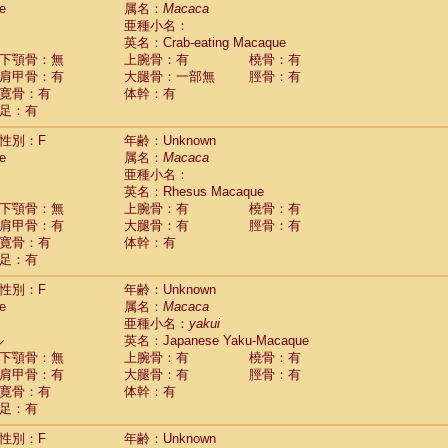
e
guinus midas
属名：
Macaca
(0)
亜種小名：
guinus mystax
(0)
英名：Crab-eating Macaque
uinus nigricollis
(1)
下顎骨：無
上腕骨：有
橈骨：有
guinus oedipus
(0)
肩甲骨：有
大腿骨：一部無
脛骨：有
uinus weddelli
(0)
寛骨：有
体幹：有
guinus
spp.
(0)
足：有
us trivirgatus
(0)
us albifrons
(0)
性別：F
年齢：Unknown
us apella
e
(0)
属名：
Macaca
bus capucinus
亜種小名：
(0)
us nigrivittatus
英名：Rhesus Macaque
(0)
bus
spp.
下顎骨：無
上腕骨：有
橈骨：有
(0)
miri boliviensis
肩甲骨：有
大腿骨：有
脛骨：有
(0)
miri sciureus
寛骨：有
体幹：有
(0)
足：有
uatta caraya
(0)
uatta fusca
(0)
性別：F
年齢：Unknown
uatta seniculus
(0)
e
属名：
Macaca
uatta
spp.
(0)
亜種小名：
yakui
les belzebuth
(0)
ル
英名：Japanese Yaku-Macaque
les geoffroyi
(0)
下顎骨：無
上腕骨：有
橈骨：有
les paniscus
(0)
肩甲骨：有
大腿骨：有
脛骨：有
les
spp.
寛骨：有
(0)
体幹：有
othrix lagothricha
足：有
(0)
othrix lagothricha cana
(0)
性別：F
年齢：Unknown
Cacajao calvus rubicundus
(0)