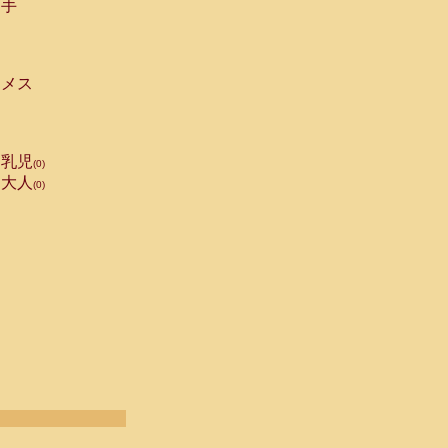
手
メス
乳児
(0)
大人
(0)