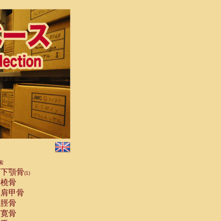
索
下顎骨
(1)
橈骨
肩甲骨
脛骨
寛骨