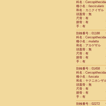
科名：Cercopithecida
Cebidae
Sa
種小名：
fascicularis
Cebidae
Sa
和名：カニクイザル
Cebidae
Sag
頭蓋骨：無
Cebidae
Sa
尺骨：有
Cebidae
Sag
腓骨：有
Cebidae
Sa
手：有
Cebidae
Aot
Cebidae
Ceb
剖検番号：01188
Cebidae
Ceb
科名：Cercopithecida
Cebidae
Ce
種小名：
mulatta
Cebidae
Ceb
和名：アカゲザル
Cebidae
Ce
頭蓋骨：無
Cebidae
Sai
尺骨：有
腓骨：有
Cebidae
Sai
手：有
Atelidae
Alo
Atelidae
Alo
剖検番号：01458
Atelidae
Alo
科名：Cercopithecida
Atelidae
Alo
種小名：
fuscata
Atelidae
Ate
和名：ヤクニホンザ
Atelidae
Ate
頭蓋骨：無
Atelidae
Ate
尺骨：有
Atelidae
Ate
腓骨：有
Atelidae
Lag
手：有
Atelidae
Lag
剖検番号：02272
Pitheciidae