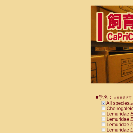
■学名：
※複数選択可・
All species
(4)
Cheirogalei
Lemuridae
E
Lemuridae
E
Lemuridae
E
Lemuridae
L