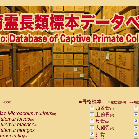
■骨格標本：
or検索
※複数選択可・and検
頭蓋骨
(1)
dae
Microcebus murinus
上腕骨
(0)
(4)
ulemur fulvus
(0)
尺骨
(4)
ulemur macaco
(0)
大腿骨
(4)
ulemur mongoz
(0)
腓骨
emur catta
(0)