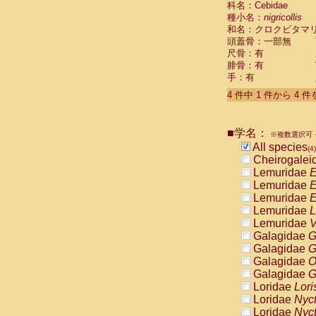
科名：Cebidae
Pitheciidae
種小名：
nigricollis
Pitheciidae
和名：クロクビタマ
Pitheciidae
頭蓋骨：一部無
Pitheciidae
尺骨：有
Pitheciidae
腓骨：有
Pitheciidae
手：有
Pitheciidae
4 件中 1 件から 4 
Pitheciidae
Cercopithec
Cercopithec
■学名：
Cercopithec
※複数選択可・
All species
Cercopithec
(4)
Cheirogalei
Cercopithec
Lemuridae
E
Cercopithec
Lemuridae
E
Cercopithec
Lemuridae
E
Cercopithec
Lemuridae
L
Cercopithec
Lemuridae
V
Cercopithec
Galagidae
G
Cercopithec
Galagidae
G
Cercopithec
Galagidae
O
Cercopithec
Galagidae
G
Cercopithec
Loridae
Lori
Cercopithec
Loridae
Nyc
Cercopithec
Loridae
Nyc
Cercopithec