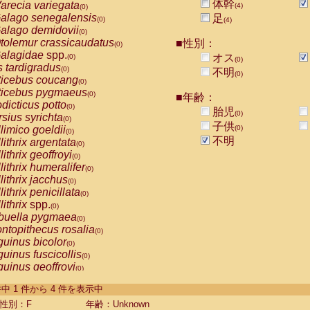
体幹
arecia variegata
(4)
(0)
alago senegalensis
足
(0)
(4)
alago demidovii
(0)
tolemur crassicaudatus
■性別：
(0)
alagidae
spp.
オス
(0)
(0)
s tardigradus
(0)
不明
(0)
ticebus coucang
(0)
ticebus pygmaeus
(0)
■年齢：
dicticus potto
(0)
胎児
(0)
rsius syrichta
(0)
子供
limico goeldii
(0)
(0)
不明
lithrix argentata
(0)
lithrix geoffroyi
(0)
lithrix humeralifer
(0)
lithrix jacchus
(0)
lithrix penicillata
(0)
lithrix
spp.
(0)
buella pygmaea
(0)
ntopithecus rosalia
(0)
uinus bicolor
(0)
uinus fuscicollis
(0)
uinus geoffroyi
(0)
uinus imperator
(0)
-4 件中 1 件から 4 件を表示中
uinus labiatus
(0)
guinus leucopus
性別：F
年齢：Unknown
(0)