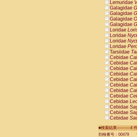
Lemuridae
V
Galagidae
G
Galagidae
G
Galagidae
O
Galagidae
G
Loridae
Lori
Loridae
Nyc
Loridae
Nyc
Loridae
Pero
Tarsiidae
Ta
Cebidae
Cal
Cebidae
Cal
Cebidae
Cal
Cebidae
Cal
Cebidae
Cal
Cebidae
Cal
Cebidae
Cal
Cebidae
Ce
Cebidae
Leo
Cebidae
Sag
Cebidae
Sag
Cebidae
Sag
Cebidae
Sag
■検索結果----------
Cebidae
Sag
Cebidae
Sa
剖検番号：00479