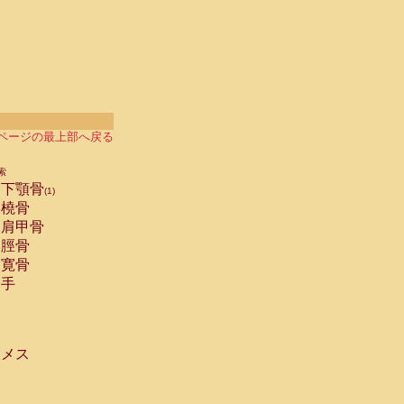
ページの最上部へ戻る
索
下顎骨
(1)
橈骨
肩甲骨
脛骨
寛骨
手
メス