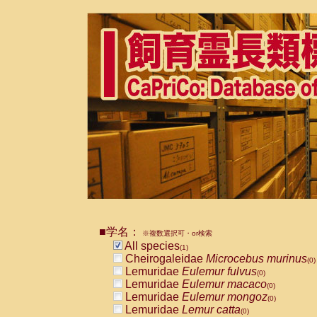
■学名：
※複数選択可・or検索
All species
(1)
Cheirogaleidae
Microcebus murinus
(0)
Lemuridae
Eulemur fulvus
(0)
Lemuridae
Eulemur macaco
(0)
Lemuridae
Eulemur mongoz
(0)
Lemuridae
Lemur catta
(0)