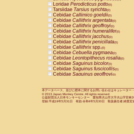
Pitheciidae
Callicebus cupreus
Loridae
Perodicticus potto
(0)
(0)
Pitheciidae
Callicebus donacophilus
Tarsiidae
Tarsius syrichta
(0
(0)
Pitheciidae
Callicebus moloch
Cebidae
Callimico goeldii
(0)
(0)
Pitheciidae
Callicebus torquatus
Cebidae
Callithrix argentata
(0)
(0)
Pitheciidae
Callicebus
spp.
Cebidae
Callithrix geoffroyi
(0)
(0)
Pitheciidae
Chiropotes satanas
Cebidae
Callithrix humeralifer
(0)
(0)
Pitheciidae
Pithecia monachus
Cebidae
Callithrix jacchus
(0)
(0)
Pitheciidae
Pithecia pithecia
Cebidae
Callithrix penicillata
(0)
(0)
Cercopithecidae
Cercocebus agilis
Cebidae
Callithrix
spp.
(0)
(0)
Cercopithecidae
Cercocebus galeritus
Cebidae
Cebuella pygmaea
(0)
Cercopithecidae
Cercocebus torquatu
Cebidae
Leontopithecus rosalia
(0)
Cercopithecidae
Cercocebus torquatus
Cebidae
Saguinus bicolor
(0)
Cercopithecidae
Cercocebus torquatu
Cebidae
Saguinus fuscicollis
(0)
Cercopithecidae
Cercocebus
hybrid
Cebidae
Saguinus geoffroyi
(0)
(0)
Cercopithecidae
Cercocebus
spp.
Cebidae
Saguinus imperator
(0)
(0)
Cercopithecidae
Lophocebus albigen
Cebidae
Saguinus labiatus
(0)
Cercopithecidae
Papio anubis
Cebidae
Saguinus leucopus
本データベース、並びに標本に関するお問い合わせはキュレーター・新宅勇太までお願い
(0)
(0)
© 2013 Japan Monkey Centre. All rights reserved.
Cercopithecidae
Papio cynocephalus
Cebidae
Saguinus midas
(
(0)
公益財団法人日本モンキーセンター 愛知県犬山市大字犬山字官林26番
Cercopithecidae
Papio hamadryas
Cebidae
Saguinus mystax
(0)
登録:平成19年5月31日 有効:令和4年5月30日 取扱責任者:綿貫宏
(0)
Cercopithecidae
Papio papio
Cebidae
Saguinus nigricollis
(0)
(0)
Cercopithecidae
Papio
spp.
Cebidae
Saguinus oedipus
(0)
(1)
Cercopithecidae
Mandrillus leucopha
Cebidae
Saguinus weddelli
(0)
Cercopithecidae
Mandrillus sphinx
Cebidae
Saguinus
spp.
(0)
(0)
Cercopithecidae
Theropithecus gelad
Cebidae
Aotus trivirgatus
(0)
Cercopithecidae
Macaca arctoides
Cebidae
Cebus albifrons
(0)
(0)