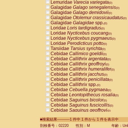
Lemuridae
Varecia variegata
(0)
Galagidae
Galago senegalensis
(0)
Galagidae
Galago demidovii
(0)
Galagidae
Otolemur crassicaudatus
(0)
Galagidae
Galagidae
spp.
(0)
Loridae
Loris tardigradus
(0)
Loridae
Nycticebus coucang
(0)
Loridae
Nycticebus pygmaeus
(0)
Loridae
Perodicticus potto
(0)
Tarsiidae
Tarsius syrichta
(0)
Cebidae
Callimico goeldii
(0)
Cebidae
Callithrix argentata
(0)
Cebidae
Callithrix geoffroyi
(0)
Cebidae
Callithrix humeralifer
(0)
Cebidae
Callithrix jacchus
(0)
Cebidae
Callithrix penicillata
(0)
Cebidae
Callithrix
spp.
(0)
Cebidae
Cebuella pygmaea
(0)
Cebidae
Leontopithecus rosalia
(0)
Cebidae
Saguinus bicolor
(0)
Cebidae
Saguinus fuscicollis
(0)
Cebidae
Saguinus geoffroyi
(0)
Cebidae
Saguinus imperator
(0)
■検索結果-----------1 件中 1 件から 1 件を表示中
Cebidae
Saguinus labiatus
(0)
Cebidae
Saguinus leucopus
剖検番号：02220
性別：M
年齢：Unk
(0)