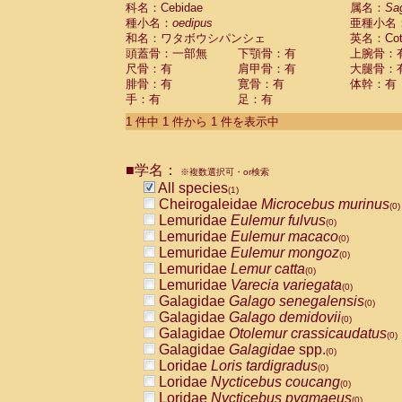
科名：Cebidae
Cebidae
Saguinus midas
属名：
Sa
(0)
種小名：
oedipus
亜種小名
Cebidae
Saguinus mystax
(0)
和名：ワタボウシパンシェ
英名：Cotto
Cebidae
Saguinus nigricollis
(0)
頭蓋骨：一部無
下顎骨：有
上腕骨：
Cebidae
Saguinus oedipus
(1)
尺骨：有
肩甲骨：有
大腿骨：
Cebidae
Saguinus weddelli
(0)
腓骨：有
寛骨：有
体幹：有
Cebidae
Saguinus
spp.
(0)
手：有
足：有
Cebidae
Aotus trivirgatus
(0)
Cebidae
Cebus albifrons
1 件中 1 件から 1 件を表示中
(0)
Cebidae
Cebus apella
(0)
Cebidae
Cebus capucinus
(0)
■学名：
Cebidae
Cebus nigrivittatus
※複数選択可・or検索
(0)
Cebidae
Cebus
spp.
All species
(0)
(1)
Cebidae
Saimiri boliviensis
Cheirogaleidae
Microcebus murinus
(0)
(0)
Cebidae
Saimiri sciureus
Lemuridae
Eulemur fulvus
(0)
(0)
Atelidae
Alouatta caraya
Lemuridae
Eulemur macaco
(0)
(0)
Atelidae
Alouatta fusca
Lemuridae
Eulemur mongoz
(0)
(0)
Atelidae
Alouatta seniculus
Lemuridae
Lemur catta
(0)
(0)
Atelidae
Alouatta
spp.
Lemuridae
Varecia variegata
(0)
(0)
Atelidae
Ateles belzebuth
Galagidae
Galago senegalensis
(0)
(0)
Atelidae
Ateles geoffroyi
Galagidae
Galago demidovii
(0)
(0)
Atelidae
Ateles paniscus
Galagidae
Otolemur crassicaudatus
(0)
(0)
Atelidae
Ateles
spp.
Galagidae
Galagidae
spp.
(0)
(0)
Atelidae
Lagothrix lagothricha
Loridae
Loris tardigradus
(0)
(0)
Atelidae
Lagothrix lagothricha cana
Loridae
Nycticebus coucang
(0)
(0)
Pitheciidae
Cacajao calvus rubicundu
Loridae
Nycticebus pygmaeus
(0)