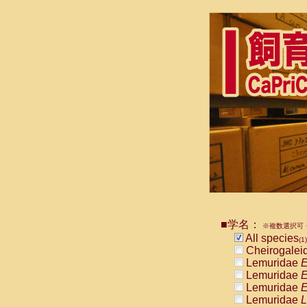
■学名：
※複数選択可・
All species
(1)
Cheirogalei
Lemuridae
E
Lemuridae
E
Lemuridae
E
Lemuridae
L