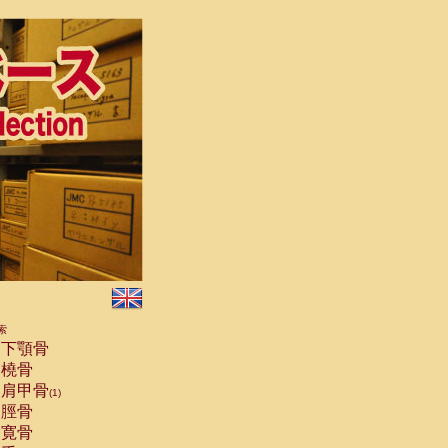
索
下顎骨
橈骨
肩甲骨
(1)
脛骨
寛骨