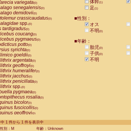
体幹
arecia variegata
(1)
(0)
alago senegalensis
足
(0)
(1)
alago demidovii
(0)
tolemur crassicaudatus
■性別：
(0)
alagidae
spp.
オス
(0)
s tardigradus
(0)
不明
(0)
ticebus coucang
(0)
ticebus pygmaeus
(0)
■年齢：
dicticus potto
(0)
胎児
(0)
rsius syrichta
(0)
子供
limico goeldii
(0)
(0)
不明
lithrix argentata
(0)
lithrix geoffroyi
(0)
lithrix humeralifer
(0)
lithrix jacchus
(0)
lithrix penicillata
(0)
lithrix
spp.
(0)
buella pygmaea
(0)
ntopithecus rosalia
(0)
uinus bicolor
(0)
uinus fuscicollis
(0)
uinus geoffroyi
(0)
uinus imperator
(0)
-1 件中 1 件から 1 件を表示中
uinus labiatus
(0)
guinus leucopus
性別：M
年齢：Unknown
(0)