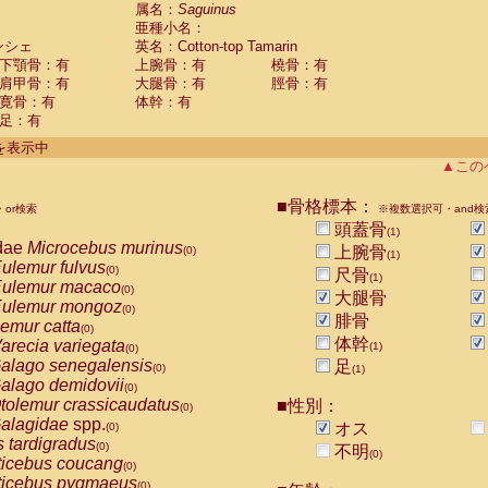
guinus midas
属名：
Saguinus
(0)
亜種小名：
guinus mystax
(0)
ンシェ
英名：Cotton-top Tamarin
uinus nigricollis
(0)
下顎骨：有
上腕骨：有
橈骨：有
guinus oedipus
(1)
肩甲骨：有
大腿骨：有
脛骨：有
uinus weddelli
(0)
寛骨：有
体幹：有
guinus
spp.
(0)
足：有
us trivirgatus
(0)
us albifrons
件を表示中
(0)
us apella
▲この
(0)
bus capucinus
(0)
us nigrivittatus
■骨格標本：
or検索
(0)
※複数選択可・and検
bus
spp.
頭蓋骨
(0)
(1)
miri boliviensis
dae
Microcebus murinus
(0)
上腕骨
(0)
(1)
miri sciureus
ulemur fulvus
(0)
(0)
尺骨
(1)
uatta caraya
ulemur macaco
(0)
(0)
大腿骨
uatta fusca
ulemur mongoz
(0)
(0)
腓骨
uatta seniculus
emur catta
(0)
(0)
uatta
spp.
体幹
arecia variegata
(0)
(1)
(0)
les belzebuth
alago senegalensis
足
(0)
(0)
(1)
les geoffroyi
alago demidovii
(0)
(0)
les paniscus
tolemur crassicaudatus
■性別：
(0)
(0)
les
spp.
alagidae
spp.
(0)
オス
(0)
othrix lagothricha
s tardigradus
(0)
(0)
不明
(0)
othrix lagothricha cana
ticebus coucang
(0)
(0)
Cacajao calvus rubicundus
ticebus pygmaeus
(0)
(0)