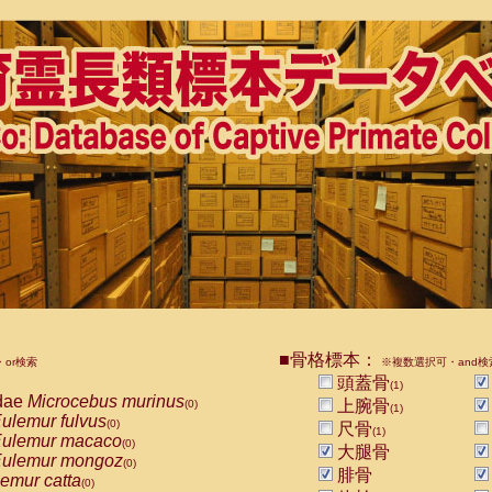
■骨格標本：
or検索
※複数選択可・and検
頭蓋骨
(1)
dae
Microcebus murinus
上腕骨
(0)
(1)
ulemur fulvus
(0)
尺骨
(1)
ulemur macaco
(0)
大腿骨
ulemur mongoz
(0)
腓骨
emur catta
(0)