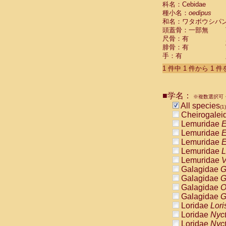
科名：Cebidae
Cebidae
Sa
種小名：
oedipus
Cebidae
Sa
和名：ワタボウシパ
Cebidae
Sag
頭蓋骨：一部無
Cebidae
Sa
尺骨：有
Cebidae
Sag
腓骨：有
Cebidae
Sa
手：有
Cebidae
Aot
Cebidae
Ceb
1 件中 1 件から 1 
Cebidae
Ceb
Cebidae
Ce
■学名：
Cebidae
Ceb
※複数選択可・
Cebidae
Ce
All species
(1)
Cebidae
Sai
Cheirogalei
Cebidae
Sai
Lemuridae
E
Atelidae
Alo
Lemuridae
E
Atelidae
Alo
Lemuridae
E
Atelidae
Alo
Lemuridae
L
Atelidae
Alo
Lemuridae
V
Atelidae
Ate
Galagidae
G
Atelidae
Ate
Galagidae
G
Atelidae
Ate
Galagidae
O
Atelidae
Ate
Galagidae
G
Atelidae
Lag
Loridae
Lori
Atelidae
Lag
Loridae
Nyc
Pitheciidae
Loridae
Nyc