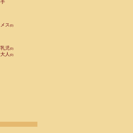
手
メス
(0)
乳児
(0)
大人
(0)