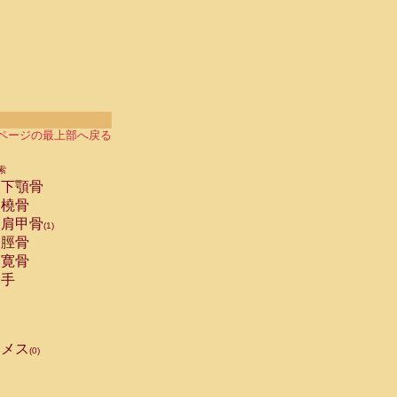
ページの最上部へ戻る
索
下顎骨
橈骨
肩甲骨
(1)
脛骨
寛骨
手
メス
(0)