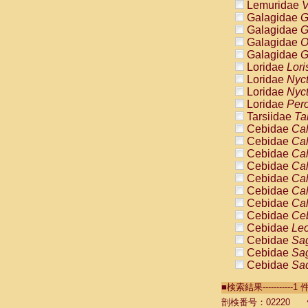
Lemuridae
V
Galagidae
G
Galagidae
G
Galagidae
O
Galagidae
G
Loridae
Lori
Loridae
Nyc
Loridae
Nyc
Loridae
Pero
Tarsiidae
Ta
Cebidae
Cal
Cebidae
Cal
Cebidae
Cal
Cebidae
Cal
Cebidae
Cal
Cebidae
Cal
Cebidae
Cal
Cebidae
Ce
Cebidae
Leo
Cebidae
Sag
Cebidae
Sag
Cebidae
Sag
Cebidae
Sag
■検索結果----------
Cebidae
Sag
Cebidae
Sa
剖検番号：02220