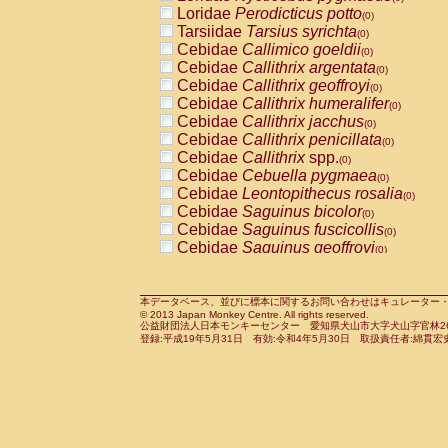
Pitheciidae
Callicebus cupreus
Loridae
Perodicticus potto
(0)
(0)
Pitheciidae
Callicebus donacophilus
Tarsiidae
Tarsius syrichta
(0
(0)
Pitheciidae
Callicebus moloch
Cebidae
Callimico goeldii
(0)
(0)
Pitheciidae
Callicebus torquatus
Cebidae
Callithrix argentata
(0)
(0)
Pitheciidae
Callicebus
spp.
Cebidae
Callithrix geoffroyi
(0)
(0)
Pitheciidae
Chiropotes satanas
Cebidae
Callithrix humeralifer
(0)
(0)
Pitheciidae
Pithecia monachus
Cebidae
Callithrix jacchus
(0)
(0)
Pitheciidae
Pithecia pithecia
Cebidae
Callithrix penicillata
(0)
(0)
Cercopithecidae
Cercocebus agilis
Cebidae
Callithrix
spp.
(0)
(0)
Cercopithecidae
Cercocebus galeritus
Cebidae
Cebuella pygmaea
(0)
Cercopithecidae
Cercocebus torquatu
Cebidae
Leontopithecus rosalia
(0)
Cercopithecidae
Cercocebus torquatus
Cebidae
Saguinus bicolor
(0)
Cercopithecidae
Cercocebus torquatu
Cebidae
Saguinus fuscicollis
(0)
Cercopithecidae
Cercocebus
hybrid
Cebidae
Saguinus geoffroyi
(0)
(0)
Cercopithecidae
Cercocebus
spp.
Cebidae
Saguinus imperator
(0)
(0)
Cercopithecidae
Lophocebus albigen
Cebidae
Saguinus labiatus
(0)
Cercopithecidae
Papio anubis
Cebidae
Saguinus leucopus
本データベース、並びに標本に関するお問い合わせはキュレーター・新宅勇太までお願い
(0)
(0)
© 2013 Japan Monkey Centre. All rights reserved.
Cercopithecidae
Papio cynocephalus
Cebidae
Saguinus midas
(
(0)
公益財団法人日本モンキーセンター 愛知県犬山市大字犬山字官林26番
Cercopithecidae
Papio hamadryas
Cebidae
Saguinus mystax
(0)
登録:平成19年5月31日 有効:令和4年5月30日 取扱責任者:綿貫宏
(0)
Cercopithecidae
Papio papio
Cebidae
Saguinus nigricollis
(0)
(0)
Cercopithecidae
Papio
spp.
Cebidae
Saguinus oedipus
(0)
(1)
Cercopithecidae
Mandrillus leucopha
Cebidae
Saguinus weddelli
(0)
Cercopithecidae
Mandrillus sphinx
Cebidae
Saguinus
spp.
(0)
(0)
Cercopithecidae
Theropithecus gelad
Cebidae
Aotus trivirgatus
(0)
Cercopithecidae
Macaca arctoides
Cebidae
Cebus albifrons
(0)
(0)