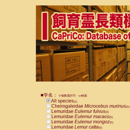
■学名：
※複数選択可・or検索
All species
(1)
Cheirogaleidae
Microcebus murinus
(0)
Lemuridae
Eulemur fulvus
(0)
Lemuridae
Eulemur macaco
(0)
Lemuridae
Eulemur mongoz
(0)
Lemuridae
Lemur catta
(0)