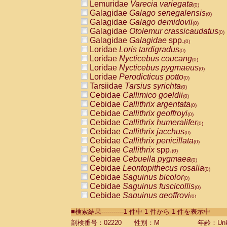
Lemuridae
Varecia variegata
(0)
Galagidae
Galago senegalensis
(0)
Galagidae
Galago demidovii
(0)
Galagidae
Otolemur crassicaudatus
(0)
Galagidae
Galagidae
spp.
(0)
Loridae
Loris tardigradus
(0)
Loridae
Nycticebus coucang
(0)
Loridae
Nycticebus pygmaeus
(0)
Loridae
Perodicticus potto
(0)
Tarsiidae
Tarsius syrichta
(0)
Cebidae
Callimico goeldii
(0)
Cebidae
Callithrix argentata
(0)
Cebidae
Callithrix geoffroyi
(0)
Cebidae
Callithrix humeralifer
(0)
Cebidae
Callithrix jacchus
(0)
Cebidae
Callithrix penicillata
(0)
Cebidae
Callithrix
spp.
(0)
Cebidae
Cebuella pygmaea
(0)
Cebidae
Leontopithecus rosalia
(0)
Cebidae
Saguinus bicolor
(0)
Cebidae
Saguinus fuscicollis
(0)
Cebidae
Saguinus geoffroyi
(0)
Cebidae
Saguinus imperator
(0)
■検索結果-----------1 件中 1 件から 1 件を表示中
Cebidae
Saguinus labiatus
(0)
Cebidae
Saguinus leucopus
剖検番号：02220
性別：M
年齢：Unk
(0)