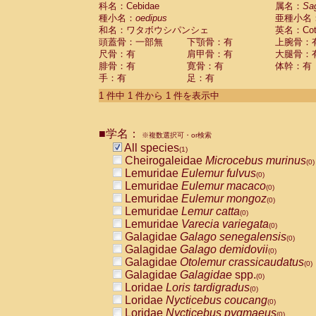
科名：Cebidae
Cebidae
Saguinus midas
属名：
Sa
(0)
種小名：
oedipus
亜種小名
Cebidae
Saguinus mystax
(0)
和名：ワタボウシパンシェ
英名：Cotto
Cebidae
Saguinus nigricollis
(0)
頭蓋骨：一部無
下顎骨：有
上腕骨：
Cebidae
Saguinus oedipus
(1)
尺骨：有
肩甲骨：有
大腿骨：
Cebidae
Saguinus weddelli
(0)
腓骨：有
寛骨：有
体幹：有
Cebidae
Saguinus
spp.
(0)
手：有
足：有
Cebidae
Aotus trivirgatus
(0)
Cebidae
Cebus albifrons
1 件中 1 件から 1 件を表示中
(0)
Cebidae
Cebus apella
(0)
Cebidae
Cebus capucinus
(0)
■学名：
Cebidae
Cebus nigrivittatus
※複数選択可・or検索
(0)
Cebidae
Cebus
spp.
All species
(0)
(1)
Cebidae
Saimiri boliviensis
Cheirogaleidae
Microcebus murinus
(0)
(0)
Cebidae
Saimiri sciureus
Lemuridae
Eulemur fulvus
(0)
(0)
Atelidae
Alouatta caraya
Lemuridae
Eulemur macaco
(0)
(0)
Atelidae
Alouatta fusca
Lemuridae
Eulemur mongoz
(0)
(0)
Atelidae
Alouatta seniculus
Lemuridae
Lemur catta
(0)
(0)
Atelidae
Alouatta
spp.
Lemuridae
Varecia variegata
(0)
(0)
Atelidae
Ateles belzebuth
Galagidae
Galago senegalensis
(0)
(0)
Atelidae
Ateles geoffroyi
Galagidae
Galago demidovii
(0)
(0)
Atelidae
Ateles paniscus
Galagidae
Otolemur crassicaudatus
(0)
(0)
Atelidae
Ateles
spp.
Galagidae
Galagidae
spp.
(0)
(0)
Atelidae
Lagothrix lagothricha
Loridae
Loris tardigradus
(0)
(0)
Atelidae
Lagothrix lagothricha cana
Loridae
Nycticebus coucang
(0)
(0)
Pitheciidae
Cacajao calvus rubicundu
Loridae
Nycticebus pygmaeus
(0)