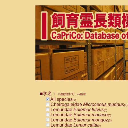
■学名：
※複数選択可・or検索
All species
(1)
Cheirogaleidae
Microcebus murinus
(0)
Lemuridae
Eulemur fulvus
(0)
Lemuridae
Eulemur macaco
(0)
Lemuridae
Eulemur mongoz
(0)
Lemuridae
Lemur catta
(0)