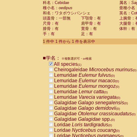
科名：Cebidae
Cebidae
Saguinus midas
属名：
Sa
(0)
種小名：
oedipus
亜種小名
Cebidae
Saguinus mystax
(0)
和名：ワタボウシパンシェ
英名：Cotto
Cebidae
Saguinus nigricollis
(0)
頭蓋骨：一部無
下顎骨：有
上腕骨：
Cebidae
Saguinus oedipus
(1)
尺骨：有
肩甲骨：有
大腿骨：
Cebidae
Saguinus weddelli
(0)
腓骨：有
寛骨：有
体幹：有
Cebidae
Saguinus
spp.
(0)
手：有
足：有
Cebidae
Aotus trivirgatus
(0)
Cebidae
Cebus albifrons
1 件中 1 件から 1 件を表示中
(0)
Cebidae
Cebus apella
(0)
Cebidae
Cebus capucinus
(0)
■学名：
Cebidae
Cebus nigrivittatus
※複数選択可・or検索
(0)
Cebidae
Cebus
spp.
All species
(0)
(1)
Cebidae
Saimiri boliviensis
Cheirogaleidae
Microcebus murinus
(0)
(0)
Cebidae
Saimiri sciureus
Lemuridae
Eulemur fulvus
(0)
(0)
Atelidae
Alouatta caraya
Lemuridae
Eulemur macaco
(0)
(0)
Atelidae
Alouatta fusca
Lemuridae
Eulemur mongoz
(0)
(0)
Atelidae
Alouatta seniculus
Lemuridae
Lemur catta
(0)
(0)
Atelidae
Alouatta
spp.
Lemuridae
Varecia variegata
(0)
(0)
Atelidae
Ateles belzebuth
Galagidae
Galago senegalensis
(0)
(0)
Atelidae
Ateles geoffroyi
Galagidae
Galago demidovii
(0)
(0)
Atelidae
Ateles paniscus
Galagidae
Otolemur crassicaudatus
(0)
(0)
Atelidae
Ateles
spp.
Galagidae
Galagidae
spp.
(0)
(0)
Atelidae
Lagothrix lagothricha
Loridae
Loris tardigradus
(0)
(0)
Atelidae
Lagothrix lagothricha cana
Loridae
Nycticebus coucang
(0)
(0)
Pitheciidae
Cacajao calvus rubicundu
Loridae
Nycticebus pygmaeus
(0)