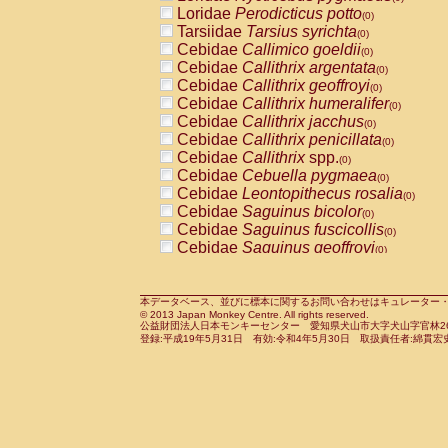
Pitheciidae
Callicebus cupreus
Loridae
Perodicticus potto
(0)
(0)
Pitheciidae
Callicebus donacophilus
Tarsiidae
Tarsius syrichta
(0
(0)
Pitheciidae
Callicebus moloch
Cebidae
Callimico goeldii
(0)
(0)
Pitheciidae
Callicebus torquatus
Cebidae
Callithrix argentata
(0)
(0)
Pitheciidae
Callicebus
spp.
Cebidae
Callithrix geoffroyi
(0)
(0)
Pitheciidae
Chiropotes satanas
Cebidae
Callithrix humeralifer
(0)
(0)
Pitheciidae
Pithecia monachus
Cebidae
Callithrix jacchus
(0)
(0)
Pitheciidae
Pithecia pithecia
Cebidae
Callithrix penicillata
(0)
(0)
Cercopithecidae
Cercocebus agilis
Cebidae
Callithrix
spp.
(0)
(0)
Cercopithecidae
Cercocebus galeritus
Cebidae
Cebuella pygmaea
(0)
Cercopithecidae
Cercocebus torquatu
Cebidae
Leontopithecus rosalia
(0)
Cercopithecidae
Cercocebus torquatus
Cebidae
Saguinus bicolor
(0)
Cercopithecidae
Cercocebus torquatu
Cebidae
Saguinus fuscicollis
(0)
Cercopithecidae
Cercocebus
hybrid
Cebidae
Saguinus geoffroyi
(0)
(0)
Cercopithecidae
Cercocebus
spp.
Cebidae
Saguinus imperator
(0)
(0)
Cercopithecidae
Lophocebus albigen
Cebidae
Saguinus labiatus
(0)
Cercopithecidae
Papio anubis
Cebidae
Saguinus leucopus
本データベース、並びに標本に関するお問い合わせはキュレーター・新宅勇太までお願い
(0)
(0)
© 2013 Japan Monkey Centre. All rights reserved.
Cercopithecidae
Papio cynocephalus
Cebidae
Saguinus midas
(
(0)
公益財団法人日本モンキーセンター 愛知県犬山市大字犬山字官林26番
Cercopithecidae
Papio hamadryas
Cebidae
Saguinus mystax
(0)
登録:平成19年5月31日 有効:令和4年5月30日 取扱責任者:綿貫宏
(0)
Cercopithecidae
Papio papio
Cebidae
Saguinus nigricollis
(0)
(0)
Cercopithecidae
Papio
spp.
Cebidae
Saguinus oedipus
(0)
(1)
Cercopithecidae
Mandrillus leucopha
Cebidae
Saguinus weddelli
(0)
Cercopithecidae
Mandrillus sphinx
Cebidae
Saguinus
spp.
(0)
(0)
Cercopithecidae
Theropithecus gelad
Cebidae
Aotus trivirgatus
(0)
Cercopithecidae
Macaca arctoides
Cebidae
Cebus albifrons
(0)
(0)