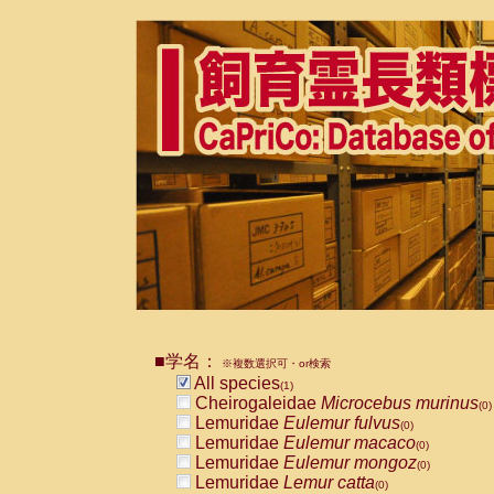
■学名：
※複数選択可・or検索
All species
(1)
Cheirogaleidae
Microcebus murinus
(0)
Lemuridae
Eulemur fulvus
(0)
Lemuridae
Eulemur macaco
(0)
Lemuridae
Eulemur mongoz
(0)
Lemuridae
Lemur catta
(0)