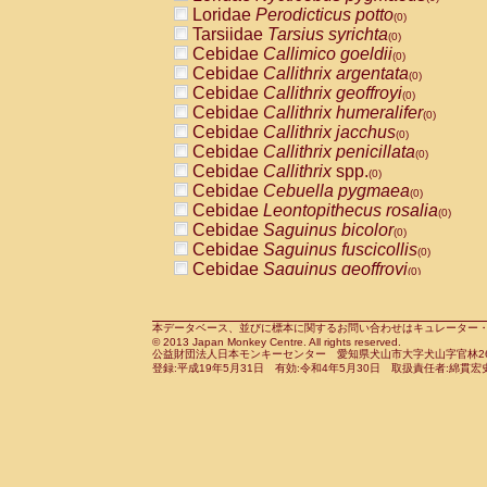
Pitheciidae
Callicebus cupreus
Loridae
Perodicticus potto
(0)
(0)
Pitheciidae
Callicebus donacophilus
Tarsiidae
Tarsius syrichta
(0
(0)
Pitheciidae
Callicebus moloch
Cebidae
Callimico goeldii
(0)
(0)
Pitheciidae
Callicebus torquatus
Cebidae
Callithrix argentata
(0)
(0)
Pitheciidae
Callicebus
spp.
Cebidae
Callithrix geoffroyi
(0)
(0)
Pitheciidae
Chiropotes satanas
Cebidae
Callithrix humeralifer
(0)
(0)
Pitheciidae
Pithecia monachus
Cebidae
Callithrix jacchus
(0)
(0)
Pitheciidae
Pithecia pithecia
Cebidae
Callithrix penicillata
(0)
(0)
Cercopithecidae
Cercocebus agilis
Cebidae
Callithrix
spp.
(0)
(0)
Cercopithecidae
Cercocebus galeritus
Cebidae
Cebuella pygmaea
(0)
Cercopithecidae
Cercocebus torquatu
Cebidae
Leontopithecus rosalia
(0)
Cercopithecidae
Cercocebus torquatus
Cebidae
Saguinus bicolor
(0)
Cercopithecidae
Cercocebus torquatu
Cebidae
Saguinus fuscicollis
(0)
Cercopithecidae
Cercocebus
hybrid
Cebidae
Saguinus geoffroyi
(0)
(0)
Cercopithecidae
Cercocebus
spp.
Cebidae
Saguinus imperator
(0)
(0)
Cercopithecidae
Lophocebus albigen
Cebidae
Saguinus labiatus
(0)
Cercopithecidae
Papio anubis
Cebidae
Saguinus leucopus
本データベース、並びに標本に関するお問い合わせはキュレーター・新宅勇太までお願い
(0)
(0)
© 2013 Japan Monkey Centre. All rights reserved.
Cercopithecidae
Papio cynocephalus
Cebidae
Saguinus midas
(
(0)
公益財団法人日本モンキーセンター 愛知県犬山市大字犬山字官林26番
Cercopithecidae
Papio hamadryas
Cebidae
Saguinus mystax
(0)
登録:平成19年5月31日 有効:令和4年5月30日 取扱責任者:綿貫宏
(0)
Cercopithecidae
Papio papio
Cebidae
Saguinus nigricollis
(0)
(0)
Cercopithecidae
Papio
spp.
Cebidae
Saguinus oedipus
(0)
(1)
Cercopithecidae
Mandrillus leucopha
Cebidae
Saguinus weddelli
(0)
Cercopithecidae
Mandrillus sphinx
Cebidae
Saguinus
spp.
(0)
(0)
Cercopithecidae
Theropithecus gelad
Cebidae
Aotus trivirgatus
(0)
Cercopithecidae
Macaca arctoides
Cebidae
Cebus albifrons
(0)
(0)