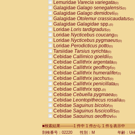
Lemuridae
Varecia variegata
(0)
Galagidae
Galago senegalensis
(0)
Galagidae
Galago demidovii
(0)
Galagidae
Otolemur crassicaudatus
(0)
Galagidae
Galagidae
spp.
(0)
Loridae
Loris tardigradus
(0)
Loridae
Nycticebus coucang
(0)
Loridae
Nycticebus pygmaeus
(0)
Loridae
Perodicticus potto
(0)
Tarsiidae
Tarsius syrichta
(0)
Cebidae
Callimico goeldii
(0)
Cebidae
Callithrix argentata
(0)
Cebidae
Callithrix geoffroyi
(0)
Cebidae
Callithrix humeralifer
(0)
Cebidae
Callithrix jacchus
(0)
Cebidae
Callithrix penicillata
(0)
Cebidae
Callithrix
spp.
(0)
Cebidae
Cebuella pygmaea
(0)
Cebidae
Leontopithecus rosalia
(0)
Cebidae
Saguinus bicolor
(0)
Cebidae
Saguinus fuscicollis
(0)
Cebidae
Saguinus geoffroyi
(0)
Cebidae
Saguinus imperator
(0)
■検索結果-----------1 件中 1 件から 1 件を表示中
Cebidae
Saguinus labiatus
(0)
Cebidae
Saguinus leucopus
剖検番号：02220
性別：M
年齢：Unk
(0)