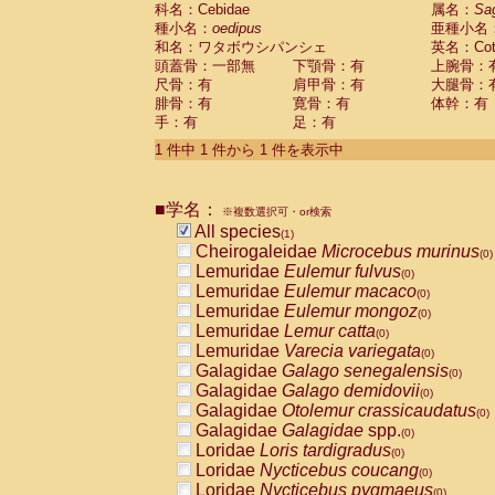
科名：Cebidae
Cebidae
Saguinus midas
属名：
Sa
(0)
種小名：
oedipus
亜種小名
Cebidae
Saguinus mystax
(0)
和名：ワタボウシパンシェ
英名：Cotto
Cebidae
Saguinus nigricollis
(0)
頭蓋骨：一部無
下顎骨：有
上腕骨：
Cebidae
Saguinus oedipus
(1)
尺骨：有
肩甲骨：有
大腿骨：
Cebidae
Saguinus weddelli
(0)
腓骨：有
寛骨：有
体幹：有
Cebidae
Saguinus
spp.
(0)
手：有
足：有
Cebidae
Aotus trivirgatus
(0)
Cebidae
Cebus albifrons
1 件中 1 件から 1 件を表示中
(0)
Cebidae
Cebus apella
(0)
Cebidae
Cebus capucinus
(0)
■学名：
Cebidae
Cebus nigrivittatus
※複数選択可・or検索
(0)
Cebidae
Cebus
spp.
All species
(0)
(1)
Cebidae
Saimiri boliviensis
Cheirogaleidae
Microcebus murinus
(0)
(0)
Cebidae
Saimiri sciureus
Lemuridae
Eulemur fulvus
(0)
(0)
Atelidae
Alouatta caraya
Lemuridae
Eulemur macaco
(0)
(0)
Atelidae
Alouatta fusca
Lemuridae
Eulemur mongoz
(0)
(0)
Atelidae
Alouatta seniculus
Lemuridae
Lemur catta
(0)
(0)
Atelidae
Alouatta
spp.
Lemuridae
Varecia variegata
(0)
(0)
Atelidae
Ateles belzebuth
Galagidae
Galago senegalensis
(0)
(0)
Atelidae
Ateles geoffroyi
Galagidae
Galago demidovii
(0)
(0)
Atelidae
Ateles paniscus
Galagidae
Otolemur crassicaudatus
(0)
(0)
Atelidae
Ateles
spp.
Galagidae
Galagidae
spp.
(0)
(0)
Atelidae
Lagothrix lagothricha
Loridae
Loris tardigradus
(0)
(0)
Atelidae
Lagothrix lagothricha cana
Loridae
Nycticebus coucang
(0)
(0)
Pitheciidae
Cacajao calvus rubicundu
Loridae
Nycticebus pygmaeus
(0)