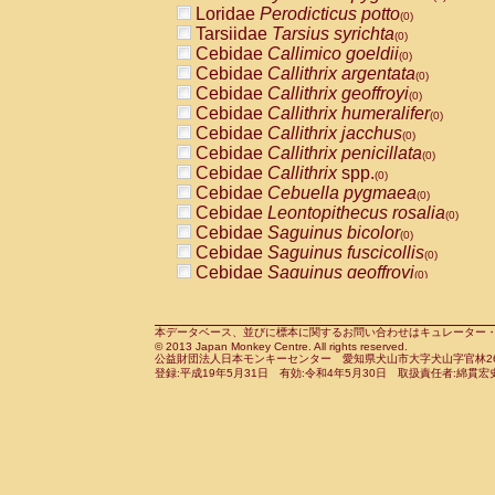
Loridae
Perodicticus potto
Cercopithecidae
Macaca assamensis
(0)
(
Tarsiidae
Tarsius syrichta
Cercopithecidae
Macaca brunnescen
(0)
Cebidae
Callimico goeldii
Cercopithecidae
Macaca cyclopis
(0)
(0)
Cebidae
Callithrix argentata
Cercopithecidae
Macaca fascicularis
(0)
(1
Cebidae
Callithrix geoffroyi
Cercopithecidae
Macaca fuscaca fusc
(0)
Cebidae
Callithrix humeralifer
Cercopithecidae
Macaca fuscata yaku
(0)
Cebidae
Callithrix jacchus
Cercopithecidae
Macaca fuscata
hybr
(0)
Cebidae
Callithrix penicillata
Cercopithecidae
Macaca maura
(0)
(0)
Cebidae
Callithrix
spp.
Cercopithecidae
Macaca mulatta
(0)
(1)
Cebidae
Cebuella pygmaea
Cercopithecidae
Macaca nemestrina
(0)
(0
Cebidae
Leontopithecus rosalia
Cercopithecidae
Macaca nigra
(0)
(0)
Cebidae
Saguinus bicolor
Cercopithecidae
Macaca radiata
(0)
(0)
Cebidae
Saguinus fuscicollis
Cercopithecidae
Macaca silenus
(0)
(0)
Cebidae
Saguinus geoffroyi
Cercopithecidae
Macaca sinica
(0)
(0)
Cebidae
Saguinus imperator
Cercopithecidae
Macaca sylvanus
(0)
(0)
Cebidae
Saguinus labiatus
Cercopithecidae
Macaca thibetana
(0)
(0)
Cebidae
Saguinus leucopus
Cercopithecidae
Macaca tonkeana
本データベース、並びに標本に関するお問い合わせはキュレーター・新宅勇太までお願い
(0)
(0)
© 2013 Japan Monkey Centre. All rights reserved.
Cebidae
Saguinus midas
Cercopithecidae
Macaca
hybrid
(0)
(0)
公益財団法人日本モンキーセンター 愛知県犬山市大字犬山字官林26番
Cebidae
Saguinus mystax
Cercopithecidae
Macaca
spp.
登録:平成19年5月31日 有効:令和4年5月30日 取扱責任者:綿貫宏
(0)
(0)
Cebidae
Saguinus nigricollis
Cercopithecidae
Allenopithecus nigrov
(1)
Cebidae
Saguinus oedipus
Cercopithecidae
Cercopithecus ascan
(0)
Cebidae
Saguinus weddelli
Cercopithecidae
Cercopithecus ascan
(0)
Cebidae
Saguinus
spp.
Cercopithecidae
Cercopithecus ceph
(0)
Cebidae
Aotus trivirgatus
Cercopithecidae
Cercopithecus diana
(0)
Cebidae
Cebus albifrons
Cercopithecidae
Cercopithecus hamly
(0)