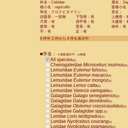
科名：Cebidae
属名：
Sa
Pitheciidae
Callicebus cupreus
(0)
種小名：
nigricollis
亜種小名
Pitheciidae
Callicebus donacophilus
(0
和名：クロクビタマリン
英名：
Pitheciidae
Callicebus moloch
(0)
頭蓋骨：一部無
下顎骨：有
上腕骨：
Pitheciidae
Callicebus torquatus
(0)
尺骨：有
肩甲骨：有
大腿骨：
Pitheciidae
Callicebus
spp.
(0)
腓骨：有
寛骨：有
体幹：有
Pitheciidae
Chiropotes satanas
(0)
手：有
足：有
Pitheciidae
Pithecia monachus
(0)
4 件中 1 件から 4 件を表示中
Pitheciidae
Pithecia pithecia
(0)
Cercopithecidae
Cercocebus agilis
(0)
Cercopithecidae
Cercocebus galeritus
■学名：
Cercopithecidae
Cercocebus torquatu
※複数選択可・or検索
All species
Cercopithecidae
Cercocebus torquatus
(4)
Cheirogaleidae
Microcebus murinus
Cercopithecidae
Cercocebus torquatu
(0)
Lemuridae
Eulemur fulvus
Cercopithecidae
Cercocebus
hybrid
(0)
(0)
Lemuridae
Eulemur macaco
Cercopithecidae
Cercocebus
spp.
(0)
(0)
Lemuridae
Eulemur mongoz
Cercopithecidae
Lophocebus albigen
(0)
Lemuridae
Lemur catta
Cercopithecidae
Papio anubis
(0)
(0)
Lemuridae
Varecia variegata
Cercopithecidae
Papio cynocephalus
(0)
(
Galagidae
Galago senegalensis
Cercopithecidae
Papio hamadryas
(0)
(0)
Galagidae
Galago demidovii
Cercopithecidae
Papio papio
(0)
(0)
Galagidae
Otolemur crassicaudatus
Cercopithecidae
Papio
spp.
(0)
(0)
Galagidae
Galagidae
spp.
Cercopithecidae
Mandrillus leucopha
(0)
Loridae
Loris tardigradus
Cercopithecidae
Mandrillus sphinx
(0)
(0)
Loridae
Nycticebus coucang
Cercopithecidae
Theropithecus gelad
(0)
Loridae
Nycticebus pygmaeus
Cercopithecidae
Macaca arctoides
(0)
(0)