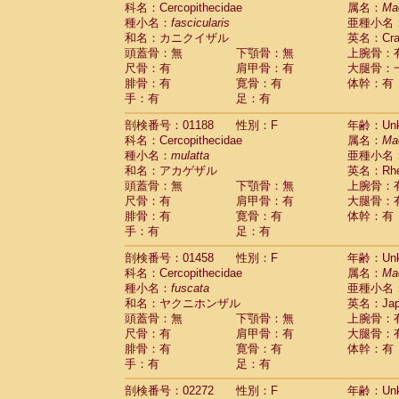
科名：Cercopithecidae
Cebidae
Saguinus midas
属名：
Ma
(0)
種小名：
fascicularis
亜種小名
Cebidae
Saguinus mystax
(0)
和名：カニクイザル
英名：Crab
Cebidae
Saguinus nigricollis
(1)
頭蓋骨：無
下顎骨：無
上腕骨：
Cebidae
Saguinus oedipus
(0)
尺骨：有
肩甲骨：有
大腿骨：
Cebidae
Saguinus weddelli
(0)
腓骨：有
寛骨：有
体幹：有
Cebidae
Saguinus
spp.
(0)
手：有
足：有
Cebidae
Aotus trivirgatus
(0)
Cebidae
Cebus albifrons
(0)
剖検番号：01188
性別：F
年齢：Unk
Cebidae
Cebus apella
科名：Cercopithecidae
(0)
属名：
Ma
Cebidae
Cebus capucinus
種小名：
mulatta
亜種小名
(0)
Cebidae
Cebus nigrivittatus
和名：アカゲザル
英名：Rhes
(0)
Cebidae
Cebus
spp.
頭蓋骨：無
下顎骨：無
上腕骨：
(0)
Cebidae
Saimiri boliviensis
尺骨：有
肩甲骨：有
大腿骨：
(0)
腓骨：有
Cebidae
Saimiri sciureus
寛骨：有
体幹：有
(0)
手：有
足：有
Atelidae
Alouatta caraya
(0)
Atelidae
Alouatta fusca
(0)
剖検番号：01458
性別：F
年齢：Unk
Atelidae
Alouatta seniculus
(0)
科名：Cercopithecidae
属名：
Ma
Atelidae
Alouatta
spp.
(0)
種小名：
fuscata
亜種小名
Atelidae
Ateles belzebuth
(0)
和名：ヤクニホンザル
英名：Japa
Atelidae
Ateles geoffroyi
(0)
頭蓋骨：無
下顎骨：無
上腕骨：
Atelidae
Ateles paniscus
(0)
尺骨：有
肩甲骨：有
大腿骨：
Atelidae
Ateles
spp.
腓骨：有
寛骨：有
(0)
体幹：有
Atelidae
Lagothrix lagothricha
手：有
足：有
(0)
Atelidae
Lagothrix lagothricha cana
(0)
剖検番号：02272
性別：F
年齢：Unk
Pitheciidae
Cacajao calvus rubicundu