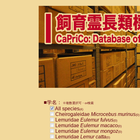
■学名：
※複数選択可・or検索
All species
(4)
Cheirogaleidae
Microcebus murinus
(0)
Lemuridae
Eulemur fulvus
(0)
Lemuridae
Eulemur macaco
(0)
Lemuridae
Eulemur mongoz
(0)
Lemuridae
Lemur catta
(0)