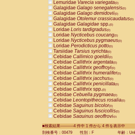
Lemuridae
Varecia variegata
(0)
Galagidae
Galago senegalensis
(0)
Galagidae
Galago demidovii
(0)
Galagidae
Otolemur crassicaudatus
(0)
Galagidae
Galagidae
spp.
(0)
Loridae
Loris tardigradus
(0)
Loridae
Nycticebus coucang
(0)
Loridae
Nycticebus pygmaeus
(0)
Loridae
Perodicticus potto
(0)
Tarsiidae
Tarsius syrichta
(0)
Cebidae
Callimico goeldii
(0)
Cebidae
Callithrix argentata
(0)
Cebidae
Callithrix geoffroyi
(0)
Cebidae
Callithrix humeralifer
(0)
Cebidae
Callithrix jacchus
(0)
Cebidae
Callithrix penicillata
(0)
Cebidae
Callithrix
spp.
(0)
Cebidae
Cebuella pygmaea
(0)
Cebidae
Leontopithecus rosalia
(0)
Cebidae
Saguinus bicolor
(0)
Cebidae
Saguinus fuscicollis
(0)
Cebidae
Saguinus geoffroyi
(0)
Cebidae
Saguinus imperator
(0)
■検索結果-----------4 件中 1 件から 4 件を表示中
Cebidae
Saguinus labiatus
(0)
Cebidae
Saguinus leucopus
剖検番号：00479
性別：F
年齢：Unk
(0)