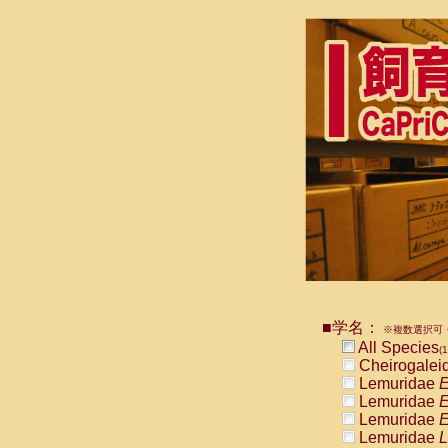
■学名：
※複数選択可・
All Species
(1
Cheirogalei
Lemuridae
E
Lemuridae
E
Lemuridae
E
Lemuridae
L