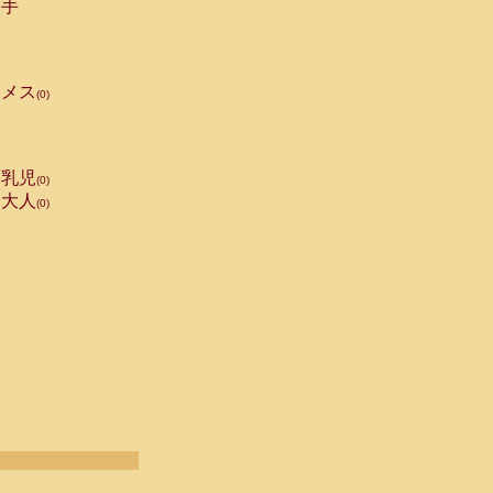
手
メス
(0)
乳児
(0)
大人
(0)