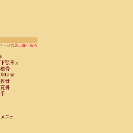
ページの最上部へ戻る
索
下顎骨
(1)
橈骨
肩甲骨
脛骨
寛骨
手
メス
(0)