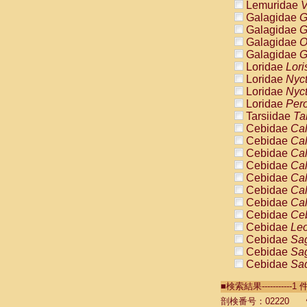
Lemuridae
V
Galagidae
G
Galagidae
G
Galagidae
O
Galagidae
G
Loridae
Lori
Loridae
Nyc
Loridae
Nyc
Loridae
Pero
Tarsiidae
Ta
Cebidae
Cal
Cebidae
Cal
Cebidae
Cal
Cebidae
Cal
Cebidae
Cal
Cebidae
Cal
Cebidae
Cal
Cebidae
Ce
Cebidae
Leo
Cebidae
Sag
Cebidae
Sag
Cebidae
Sag
Cebidae
Sag
■検索結果----------
Cebidae
Sag
Cebidae
Sa
剖検番号：02220