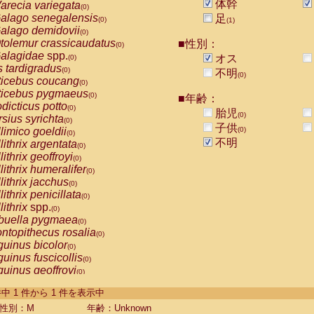
体幹
arecia variegata
(0)
alago senegalensis
足
(0)
(1)
alago demidovii
(0)
tolemur crassicaudatus
■性別：
(0)
alagidae
spp.
オス
(0)
s tardigradus
(0)
不明
(0)
ticebus coucang
(0)
ticebus pygmaeus
(0)
■年齢：
dicticus potto
(0)
胎児
(0)
rsius syrichta
(0)
子供
limico goeldii
(0)
(0)
不明
lithrix argentata
(0)
lithrix geoffroyi
(0)
lithrix humeralifer
(0)
lithrix jacchus
(0)
lithrix penicillata
(0)
lithrix
spp.
(0)
buella pygmaea
(0)
ntopithecus rosalia
(0)
uinus bicolor
(0)
uinus fuscicollis
(0)
uinus geoffroyi
(0)
uinus imperator
(0)
-1 件中 1 件から 1 件を表示中
uinus labiatus
(0)
guinus leucopus
性別：M
年齢：Unknown
(0)