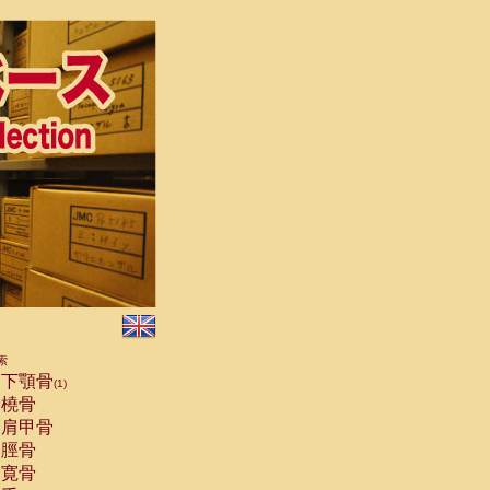
索
下顎骨
(1)
橈骨
肩甲骨
脛骨
寛骨