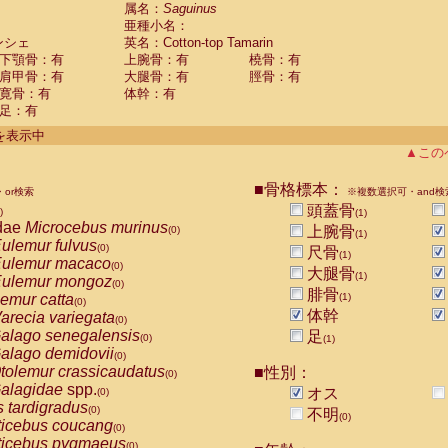
guinus midas
属名：
Saguinus
(0)
亜種小名：
guinus mystax
(0)
ンシェ
英名：Cotton-top Tamarin
uinus nigricollis
(0)
下顎骨：有
上腕骨：有
橈骨：有
guinus oedipus
(1)
肩甲骨：有
大腿骨：有
脛骨：有
uinus weddelli
(0)
寛骨：有
体幹：有
guinus
spp.
(0)
足：有
us trivirgatus
(0)
us albifrons
件を表示中
(0)
us apella
▲この
(0)
bus capucinus
(0)
us nigrivittatus
■骨格標本：
or検索
(0)
※複数選択可・and検
bus
spp.
頭蓋骨
(0)
)
(1)
miri boliviensis
dae
Microcebus murinus
(0)
上腕骨
(0)
(1)
miri sciureus
ulemur fulvus
(0)
(0)
尺骨
(1)
uatta caraya
ulemur macaco
(0)
(0)
大腿骨
(1)
uatta fusca
ulemur mongoz
(0)
(0)
腓骨
uatta seniculus
emur catta
(1)
(0)
(0)
uatta
spp.
体幹
arecia variegata
(0)
(0)
les belzebuth
alago senegalensis
足
(0)
(0)
(1)
les geoffroyi
alago demidovii
(0)
(0)
les paniscus
tolemur crassicaudatus
■性別：
(0)
(0)
les
spp.
alagidae
spp.
(0)
オス
(0)
othrix lagothricha
s tardigradus
(0)
(0)
不明
(0)
othrix lagothricha cana
ticebus coucang
(0)
(0)
Cacajao calvus rubicundus
ticebus pygmaeus
(0)
(0)