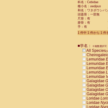
科名：Cebidae
Cebidae
Sa
種小名：
oedipus
Cebidae
Sa
和名：ワタボウシパ
Cebidae
Sag
頭蓋骨：一部無
Cebidae
Sa
尺骨：有
Cebidae
Sag
腓骨：有
Cebidae
Sa
手：有
Cebidae
Aot
Cebidae
Ceb
1 件中 1 件から 1 
Cebidae
Ceb
Cebidae
Ce
■学名：
Cebidae
Ceb
※複数選択可・
Cebidae
Ce
All Species
(1
Cebidae
Sai
Cheirogalei
Cebidae
Sai
Lemuridae
E
Atelidae
Alo
Lemuridae
E
Atelidae
Alo
Lemuridae
E
Atelidae
Alo
Lemuridae
L
Atelidae
Alo
Lemuridae
V
Atelidae
Ate
Galagidae
G
Atelidae
Ate
Galagidae
G
Atelidae
Ate
Galagidae
O
Atelidae
Ate
Galagidae
G
Atelidae
Lag
Loridae
Lori
Atelidae
Lag
Loridae
Nyc
Pitheciidae
Loridae
Nyc