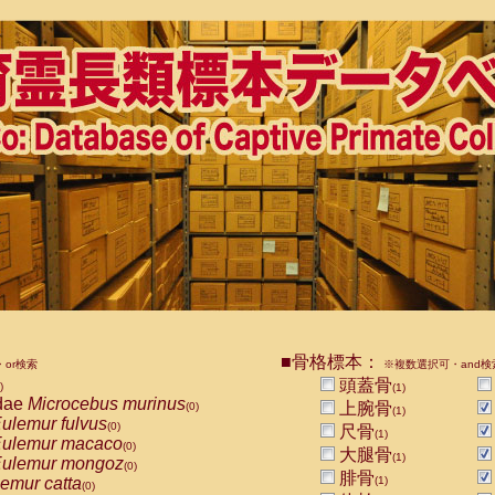
■骨格標本：
or検索
※複数選択可・and検
頭蓋骨
)
(1)
dae
Microcebus murinus
上腕骨
(0)
(1)
ulemur fulvus
(0)
尺骨
(1)
ulemur macaco
(0)
大腿骨
(1)
ulemur mongoz
(0)
腓骨
emur catta
(1)
(0)