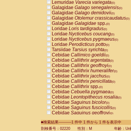
Lemuridae
Varecia variegata
(0)
Galagidae
Galago senegalensis
(0)
Galagidae
Galago demidovii
(0)
Galagidae
Otolemur crassicaudatus
(0)
Galagidae
Galagidae
spp.
(0)
Loridae
Loris tardigradus
(0)
Loridae
Nycticebus coucang
(0)
Loridae
Nycticebus pygmaeus
(0)
Loridae
Perodicticus potto
(0)
Tarsiidae
Tarsius syrichta
(0)
Cebidae
Callimico goeldii
(0)
Cebidae
Callithrix argentata
(0)
Cebidae
Callithrix geoffroyi
(0)
Cebidae
Callithrix humeralifer
(0)
Cebidae
Callithrix jacchus
(0)
Cebidae
Callithrix penicillata
(0)
Cebidae
Callithrix
spp.
(0)
Cebidae
Cebuella pygmaea
(0)
Cebidae
Leontopithecus rosalia
(0)
Cebidae
Saguinus bicolor
(0)
Cebidae
Saguinus fuscicollis
(0)
Cebidae
Saguinus geoffroyi
(0)
Cebidae
Saguinus imperator
(0)
■検索結果-----------1 件中 1 件から 1 件を表示中
Cebidae
Saguinus labiatus
(0)
Cebidae
Saguinus leucopus
剖検番号：02220
性別：M
年齢：Unk
(0)