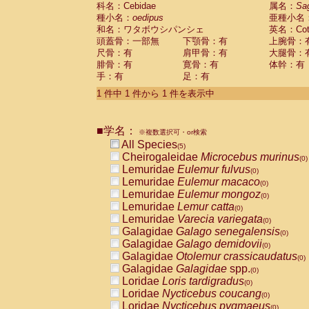
科名：Cebidae
Cebidae
Saguinus midas
属名：
Sa
(0)
種小名：
oedipus
亜種小名
Cebidae
Saguinus mystax
(0)
和名：ワタボウシパンシェ
英名：Cotto
Cebidae
Saguinus nigricollis
(1)
頭蓋骨：一部無
下顎骨：有
上腕骨：
Cebidae
Saguinus oedipus
(1)
尺骨：有
肩甲骨：有
大腿骨：
Cebidae
Saguinus weddelli
(0)
腓骨：有
寛骨：有
体幹：有
Cebidae
Saguinus
spp.
(0)
手：有
足：有
Cebidae
Aotus trivirgatus
(0)
Cebidae
Cebus albifrons
1 件中 1 件から 1 件を表示中
(0)
Cebidae
Cebus apella
(0)
Cebidae
Cebus capucinus
(0)
■学名：
Cebidae
Cebus nigrivittatus
※複数選択可・or検索
(0)
Cebidae
Cebus
spp.
All Species
(0)
(5)
Cebidae
Saimiri boliviensis
Cheirogaleidae
Microcebus murinus
(0)
(0)
Cebidae
Saimiri sciureus
Lemuridae
Eulemur fulvus
(0)
(0)
Atelidae
Alouatta caraya
Lemuridae
Eulemur macaco
(0)
(0)
Atelidae
Alouatta fusca
Lemuridae
Eulemur mongoz
(0)
(0)
Atelidae
Alouatta seniculus
Lemuridae
Lemur catta
(0)
(0)
Atelidae
Alouatta
spp.
Lemuridae
Varecia variegata
(0)
(0)
Atelidae
Ateles belzebuth
Galagidae
Galago senegalensis
(0)
(0)
Atelidae
Ateles geoffroyi
Galagidae
Galago demidovii
(0)
(0)
Atelidae
Ateles paniscus
Galagidae
Otolemur crassicaudatus
(0)
(0)
Atelidae
Ateles
spp.
Galagidae
Galagidae
spp.
(0)
(0)
Atelidae
Lagothrix lagothricha
Loridae
Loris tardigradus
(0)
(0)
Atelidae
Lagothrix lagothricha cana
Loridae
Nycticebus coucang
(0)
(0)
Pitheciidae
Cacajao calvus rubicundu
Loridae
Nycticebus pygmaeus
(0)