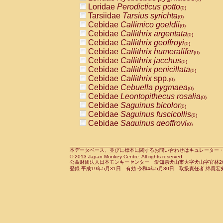
Pitheciidae
Callicebus cupreus
Loridae
Perodicticus potto
(0)
(0)
Pitheciidae
Callicebus donacophilus
Tarsiidae
Tarsius syrichta
(0
(0)
Pitheciidae
Callicebus moloch
Cebidae
Callimico goeldii
(0)
(0)
Pitheciidae
Callicebus torquatus
Cebidae
Callithrix argentata
(0)
(0)
Pitheciidae
Callicebus
spp.
Cebidae
Callithrix geoffroyi
(0)
(0)
Pitheciidae
Chiropotes satanas
Cebidae
Callithrix humeralifer
(0)
(0)
Pitheciidae
Pithecia monachus
Cebidae
Callithrix jacchus
(0)
(0)
Pitheciidae
Pithecia pithecia
Cebidae
Callithrix penicillata
(0)
(0)
Cercopithecidae
Cercocebus agilis
Cebidae
Callithrix
spp.
(0)
(0)
Cercopithecidae
Cercocebus galeritus
Cebidae
Cebuella pygmaea
(0)
Cercopithecidae
Cercocebus torquatu
Cebidae
Leontopithecus rosalia
(0)
Cercopithecidae
Cercocebus torquatus
Cebidae
Saguinus bicolor
(0)
Cercopithecidae
Cercocebus torquatu
Cebidae
Saguinus fuscicollis
(0)
Cercopithecidae
Cercocebus
hybrid
Cebidae
Saguinus geoffroyi
(0)
(0)
Cercopithecidae
Cercocebus
spp.
Cebidae
Saguinus imperator
(0)
(0)
Cercopithecidae
Lophocebus albigen
Cebidae
Saguinus labiatus
(0)
Cercopithecidae
Papio anubis
Cebidae
Saguinus leucopus
本データベース、並びに標本に関するお問い合わせはキュレーター・新宅勇太までお願い
(0)
(0)
© 2013 Japan Monkey Centre. All rights reserved.
Cercopithecidae
Papio cynocephalus
Cebidae
Saguinus midas
(
(0)
公益財団法人日本モンキーセンター 愛知県犬山市大字犬山字官林26番
Cercopithecidae
Papio hamadryas
Cebidae
Saguinus mystax
(0)
登録:平成19年5月31日 有効:令和4年5月30日 取扱責任者:綿貫宏
(0)
Cercopithecidae
Papio papio
Cebidae
Saguinus nigricollis
(0)
(1)
Cercopithecidae
Papio
spp.
Cebidae
Saguinus oedipus
(0)
(1)
Cercopithecidae
Mandrillus leucopha
Cebidae
Saguinus weddelli
(0)
Cercopithecidae
Mandrillus sphinx
Cebidae
Saguinus
spp.
(0)
(0)
Cercopithecidae
Theropithecus gelad
Cebidae
Aotus trivirgatus
(0)
Cercopithecidae
Macaca arctoides
Cebidae
Cebus albifrons
(0)
(0)