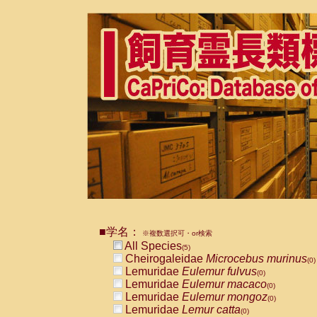
■学名：
※複数選択可・or検索
All Species
(5)
Cheirogaleidae
Microcebus murinus
(0)
Lemuridae
Eulemur fulvus
(0)
Lemuridae
Eulemur macaco
(0)
Lemuridae
Eulemur mongoz
(0)
Lemuridae
Lemur catta
(0)