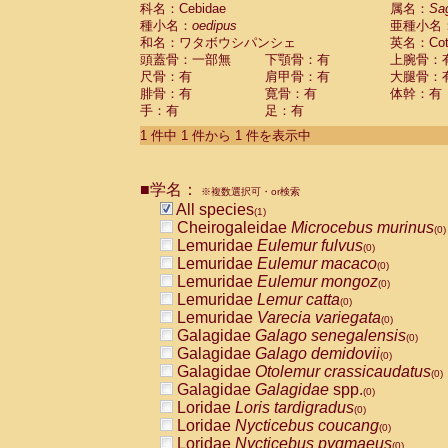
科名：Cebidae
Cebidae
Saguinus midas
属名：
Sa
(0)
種小名：
oedipus
亜種小名
Cebidae
Saguinus mystax
(0)
和名：ワタボウシパンシェ
英名：Cotto
Cebidae
Saguinus nigricollis
(0)
頭蓋骨：一部無
下顎骨：有
上腕骨：
Cebidae
Saguinus oedipus
(1)
尺骨：有
肩甲骨：有
大腿骨：
Cebidae
Saguinus weddelli
(0)
腓骨：有
寛骨：有
体幹：有
Cebidae
Saguinus
spp.
(0)
手：有
足：有
Cebidae
Aotus trivirgatus
(0)
Cebidae
Cebus albifrons
1 件中 1 件から 1 件を表示中
(0)
Cebidae
Cebus apella
(0)
Cebidae
Cebus capucinus
(0)
■学名：
Cebidae
Cebus nigrivittatus
※複数選択可・or検索
(0)
Cebidae
Cebus
spp.
All species
(0)
(1)
Cebidae
Saimiri boliviensis
Cheirogaleidae
Microcebus murinus
(0)
(0)
Cebidae
Saimiri sciureus
Lemuridae
Eulemur fulvus
(0)
(0)
Atelidae
Alouatta caraya
Lemuridae
Eulemur macaco
(0)
(0)
Atelidae
Alouatta fusca
Lemuridae
Eulemur mongoz
(0)
(0)
Atelidae
Alouatta seniculus
Lemuridae
Lemur catta
(0)
(0)
Atelidae
Alouatta
spp.
Lemuridae
Varecia variegata
(0)
(0)
Atelidae
Ateles belzebuth
Galagidae
Galago senegalensis
(0)
(0)
Atelidae
Ateles geoffroyi
Galagidae
Galago demidovii
(0)
(0)
Atelidae
Ateles paniscus
Galagidae
Otolemur crassicaudatus
(0)
(0)
Atelidae
Ateles
spp.
Galagidae
Galagidae
spp.
(0)
(0)
Atelidae
Lagothrix lagothricha
Loridae
Loris tardigradus
(0)
(0)
Atelidae
Lagothrix lagothricha cana
Loridae
Nycticebus coucang
(0)
(0)
Pitheciidae
Cacajao calvus rubicundu
Loridae
Nycticebus pygmaeus
(0)