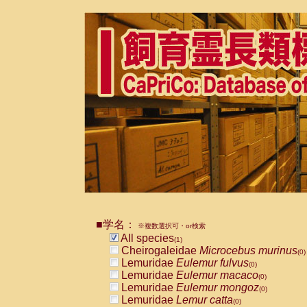
■学名：
※複数選択可・or検索
All species
(1)
Cheirogaleidae
Microcebus murinus
(0)
Lemuridae
Eulemur fulvus
(0)
Lemuridae
Eulemur macaco
(0)
Lemuridae
Eulemur mongoz
(0)
Lemuridae
Lemur catta
(0)