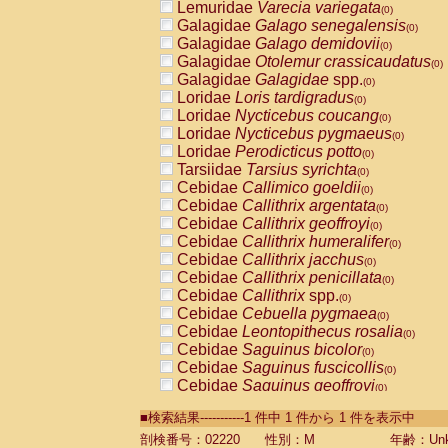
Lemuridae
Varecia variegata
(0)
Galagidae
Galago senegalensis
(0)
Galagidae
Galago demidovii
(0)
Galagidae
Otolemur crassicaudatus
(0)
Galagidae
Galagidae
spp.
(0)
Loridae
Loris tardigradus
(0)
Loridae
Nycticebus coucang
(0)
Loridae
Nycticebus pygmaeus
(0)
Loridae
Perodicticus potto
(0)
Tarsiidae
Tarsius syrichta
(0)
Cebidae
Callimico goeldii
(0)
Cebidae
Callithrix argentata
(0)
Cebidae
Callithrix geoffroyi
(0)
Cebidae
Callithrix humeralifer
(0)
Cebidae
Callithrix jacchus
(0)
Cebidae
Callithrix penicillata
(0)
Cebidae
Callithrix
spp.
(0)
Cebidae
Cebuella pygmaea
(0)
Cebidae
Leontopithecus rosalia
(0)
Cebidae
Saguinus bicolor
(0)
Cebidae
Saguinus fuscicollis
(0)
Cebidae
Saguinus geoffroyi
(0)
Cebidae
Saguinus imperator
(0)
■検索結果-----------1 件中 1 件から 1 件を表示中
Cebidae
Saguinus labiatus
(0)
Cebidae
Saguinus leucopus
剖検番号：02220
性別：M
年齢：Unk
(0)