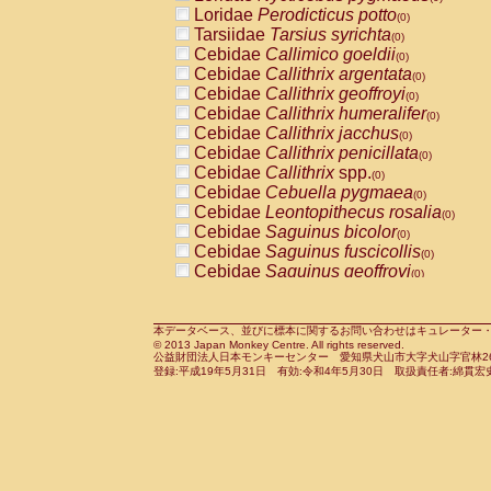
Pitheciidae
Callicebus cupreus
Loridae
Perodicticus potto
(0)
(0)
Pitheciidae
Callicebus donacophilus
Tarsiidae
Tarsius syrichta
(0
(0)
Pitheciidae
Callicebus moloch
Cebidae
Callimico goeldii
(0)
(0)
Pitheciidae
Callicebus torquatus
Cebidae
Callithrix argentata
(0)
(0)
Pitheciidae
Callicebus
spp.
Cebidae
Callithrix geoffroyi
(0)
(0)
Pitheciidae
Chiropotes satanas
Cebidae
Callithrix humeralifer
(0)
(0)
Pitheciidae
Pithecia monachus
Cebidae
Callithrix jacchus
(0)
(0)
Pitheciidae
Pithecia pithecia
Cebidae
Callithrix penicillata
(0)
(0)
Cercopithecidae
Cercocebus agilis
Cebidae
Callithrix
spp.
(0)
(0)
Cercopithecidae
Cercocebus galeritus
Cebidae
Cebuella pygmaea
(0)
Cercopithecidae
Cercocebus torquatu
Cebidae
Leontopithecus rosalia
(0)
Cercopithecidae
Cercocebus torquatus
Cebidae
Saguinus bicolor
(0)
Cercopithecidae
Cercocebus torquatu
Cebidae
Saguinus fuscicollis
(0)
Cercopithecidae
Cercocebus
hybrid
Cebidae
Saguinus geoffroyi
(0)
(0)
Cercopithecidae
Cercocebus
spp.
Cebidae
Saguinus imperator
(0)
(0)
Cercopithecidae
Lophocebus albigen
Cebidae
Saguinus labiatus
(0)
Cercopithecidae
Papio anubis
Cebidae
Saguinus leucopus
本データベース、並びに標本に関するお問い合わせはキュレーター・新宅勇太までお願い
(0)
(0)
© 2013 Japan Monkey Centre. All rights reserved.
Cercopithecidae
Papio cynocephalus
Cebidae
Saguinus midas
(
(0)
公益財団法人日本モンキーセンター 愛知県犬山市大字犬山字官林26番
Cercopithecidae
Papio hamadryas
Cebidae
Saguinus mystax
(0)
登録:平成19年5月31日 有効:令和4年5月30日 取扱責任者:綿貫宏
(0)
Cercopithecidae
Papio papio
Cebidae
Saguinus nigricollis
(0)
(0)
Cercopithecidae
Papio
spp.
Cebidae
Saguinus oedipus
(0)
(1)
Cercopithecidae
Mandrillus leucopha
Cebidae
Saguinus weddelli
(0)
Cercopithecidae
Mandrillus sphinx
Cebidae
Saguinus
spp.
(0)
(0)
Cercopithecidae
Theropithecus gelad
Cebidae
Aotus trivirgatus
(0)
Cercopithecidae
Macaca arctoides
Cebidae
Cebus albifrons
(0)
(0)