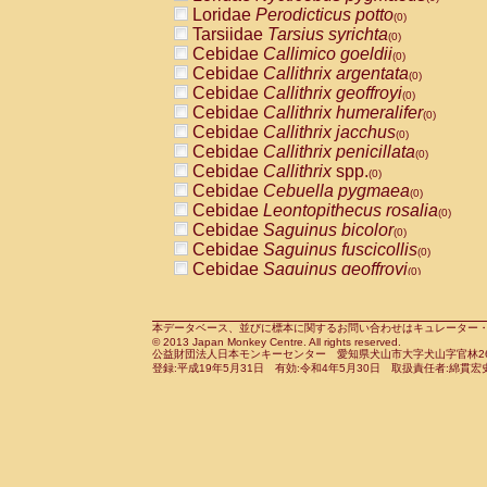
Pitheciidae
Callicebus cupreus
Loridae
Perodicticus potto
(0)
(0)
Pitheciidae
Callicebus donacophilus
Tarsiidae
Tarsius syrichta
(0
(0)
Pitheciidae
Callicebus moloch
Cebidae
Callimico goeldii
(0)
(0)
Pitheciidae
Callicebus torquatus
Cebidae
Callithrix argentata
(0)
(0)
Pitheciidae
Callicebus
spp.
Cebidae
Callithrix geoffroyi
(0)
(0)
Pitheciidae
Chiropotes satanas
Cebidae
Callithrix humeralifer
(0)
(0)
Pitheciidae
Pithecia monachus
Cebidae
Callithrix jacchus
(0)
(0)
Pitheciidae
Pithecia pithecia
Cebidae
Callithrix penicillata
(0)
(0)
Cercopithecidae
Cercocebus agilis
Cebidae
Callithrix
spp.
(0)
(0)
Cercopithecidae
Cercocebus galeritus
Cebidae
Cebuella pygmaea
(0)
Cercopithecidae
Cercocebus torquatu
Cebidae
Leontopithecus rosalia
(0)
Cercopithecidae
Cercocebus torquatus
Cebidae
Saguinus bicolor
(0)
Cercopithecidae
Cercocebus torquatu
Cebidae
Saguinus fuscicollis
(0)
Cercopithecidae
Cercocebus
hybrid
Cebidae
Saguinus geoffroyi
(0)
(0)
Cercopithecidae
Cercocebus
spp.
Cebidae
Saguinus imperator
(0)
(0)
Cercopithecidae
Lophocebus albigen
Cebidae
Saguinus labiatus
(0)
Cercopithecidae
Papio anubis
Cebidae
Saguinus leucopus
本データベース、並びに標本に関するお問い合わせはキュレーター・新宅勇太までお願い
(0)
(0)
© 2013 Japan Monkey Centre. All rights reserved.
Cercopithecidae
Papio cynocephalus
Cebidae
Saguinus midas
(
(0)
公益財団法人日本モンキーセンター 愛知県犬山市大字犬山字官林26番
Cercopithecidae
Papio hamadryas
Cebidae
Saguinus mystax
(0)
登録:平成19年5月31日 有効:令和4年5月30日 取扱責任者:綿貫宏
(0)
Cercopithecidae
Papio papio
Cebidae
Saguinus nigricollis
(0)
(0)
Cercopithecidae
Papio
spp.
Cebidae
Saguinus oedipus
(0)
(1)
Cercopithecidae
Mandrillus leucopha
Cebidae
Saguinus weddelli
(0)
Cercopithecidae
Mandrillus sphinx
Cebidae
Saguinus
spp.
(0)
(0)
Cercopithecidae
Theropithecus gelad
Cebidae
Aotus trivirgatus
(0)
Cercopithecidae
Macaca arctoides
Cebidae
Cebus albifrons
(0)
(0)