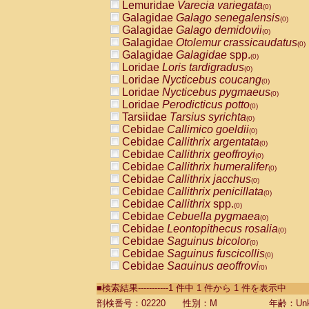
Lemuridae
Varecia variegata
(0)
Galagidae
Galago senegalensis
(0)
Galagidae
Galago demidovii
(0)
Galagidae
Otolemur crassicaudatus
(0)
Galagidae
Galagidae
spp.
(0)
Loridae
Loris tardigradus
(0)
Loridae
Nycticebus coucang
(0)
Loridae
Nycticebus pygmaeus
(0)
Loridae
Perodicticus potto
(0)
Tarsiidae
Tarsius syrichta
(0)
Cebidae
Callimico goeldii
(0)
Cebidae
Callithrix argentata
(0)
Cebidae
Callithrix geoffroyi
(0)
Cebidae
Callithrix humeralifer
(0)
Cebidae
Callithrix jacchus
(0)
Cebidae
Callithrix penicillata
(0)
Cebidae
Callithrix
spp.
(0)
Cebidae
Cebuella pygmaea
(0)
Cebidae
Leontopithecus rosalia
(0)
Cebidae
Saguinus bicolor
(0)
Cebidae
Saguinus fuscicollis
(0)
Cebidae
Saguinus geoffroyi
(0)
Cebidae
Saguinus imperator
(0)
■検索結果-----------1 件中 1 件から 1 件を表示中
Cebidae
Saguinus labiatus
(0)
Cebidae
Saguinus leucopus
剖検番号：02220
性別：M
年齢：Unk
(0)