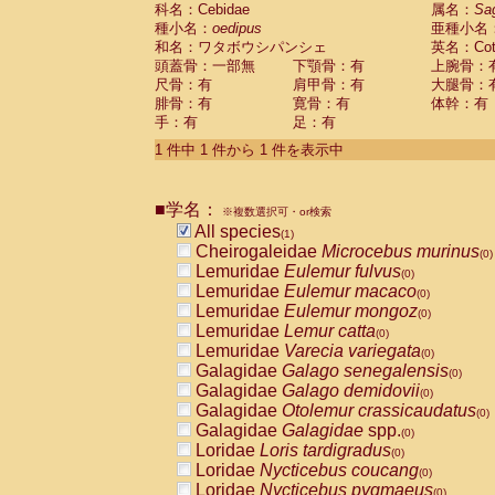
科名：Cebidae
Cebidae
Saguinus midas
属名：
Sa
(0)
種小名：
oedipus
亜種小名
Cebidae
Saguinus mystax
(0)
和名：ワタボウシパンシェ
英名：Cotto
Cebidae
Saguinus nigricollis
(0)
頭蓋骨：一部無
下顎骨：有
上腕骨：
Cebidae
Saguinus oedipus
(1)
尺骨：有
肩甲骨：有
大腿骨：
Cebidae
Saguinus weddelli
(0)
腓骨：有
寛骨：有
体幹：有
Cebidae
Saguinus
spp.
(0)
手：有
足：有
Cebidae
Aotus trivirgatus
(0)
Cebidae
Cebus albifrons
1 件中 1 件から 1 件を表示中
(0)
Cebidae
Cebus apella
(0)
Cebidae
Cebus capucinus
(0)
■学名：
Cebidae
Cebus nigrivittatus
※複数選択可・or検索
(0)
Cebidae
Cebus
spp.
All species
(0)
(1)
Cebidae
Saimiri boliviensis
Cheirogaleidae
Microcebus murinus
(0)
(0)
Cebidae
Saimiri sciureus
Lemuridae
Eulemur fulvus
(0)
(0)
Atelidae
Alouatta caraya
Lemuridae
Eulemur macaco
(0)
(0)
Atelidae
Alouatta fusca
Lemuridae
Eulemur mongoz
(0)
(0)
Atelidae
Alouatta seniculus
Lemuridae
Lemur catta
(0)
(0)
Atelidae
Alouatta
spp.
Lemuridae
Varecia variegata
(0)
(0)
Atelidae
Ateles belzebuth
Galagidae
Galago senegalensis
(0)
(0)
Atelidae
Ateles geoffroyi
Galagidae
Galago demidovii
(0)
(0)
Atelidae
Ateles paniscus
Galagidae
Otolemur crassicaudatus
(0)
(0)
Atelidae
Ateles
spp.
Galagidae
Galagidae
spp.
(0)
(0)
Atelidae
Lagothrix lagothricha
Loridae
Loris tardigradus
(0)
(0)
Atelidae
Lagothrix lagothricha cana
Loridae
Nycticebus coucang
(0)
(0)
Pitheciidae
Cacajao calvus rubicundu
Loridae
Nycticebus pygmaeus
(0)