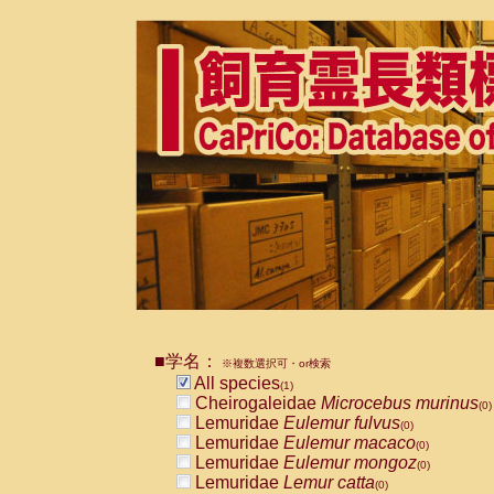
■学名：
※複数選択可・or検索
All species
(1)
Cheirogaleidae
Microcebus murinus
(0)
Lemuridae
Eulemur fulvus
(0)
Lemuridae
Eulemur macaco
(0)
Lemuridae
Eulemur mongoz
(0)
Lemuridae
Lemur catta
(0)