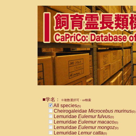
■学名：
※複数選択可・or検索
All species
(5)
Cheirogaleidae
Microcebus murinus
(0)
Lemuridae
Eulemur fulvus
(0)
Lemuridae
Eulemur macaco
(0)
Lemuridae
Eulemur mongoz
(0)
Lemuridae
Lemur catta
(0)