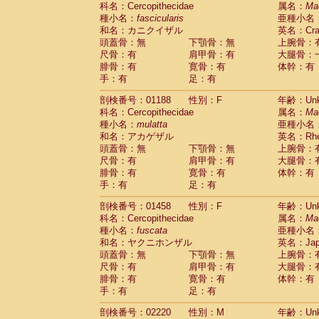
科名：Cercopithecidae
Cebidae
Saguinus midas
属名：
Ma
(0)
種小名：
fascicularis
亜種小名
Cebidae
Saguinus mystax
(0)
和名：カニクイザル
英名：Crab
Cebidae
Saguinus nigricollis
(1)
頭蓋骨：無
下顎骨：無
上腕骨：
Cebidae
Saguinus oedipus
(1)
尺骨：有
肩甲骨：有
大腿骨：
Cebidae
Saguinus weddelli
(0)
腓骨：有
寛骨：有
体幹：有
Cebidae
Saguinus
spp.
(0)
手：有
足：有
Cebidae
Aotus trivirgatus
(0)
Cebidae
Cebus albifrons
(0)
剖検番号：01188
性別：F
年齢：Unk
Cebidae
Cebus apella
科名：Cercopithecidae
(0)
属名：
Ma
Cebidae
Cebus capucinus
種小名：
mulatta
亜種小名
(0)
Cebidae
Cebus nigrivittatus
和名：アカゲザル
英名：Rhes
(0)
Cebidae
Cebus
spp.
頭蓋骨：無
下顎骨：無
上腕骨：
(0)
Cebidae
Saimiri boliviensis
尺骨：有
肩甲骨：有
大腿骨：
(0)
腓骨：有
Cebidae
Saimiri sciureus
寛骨：有
体幹：有
(0)
手：有
足：有
Atelidae
Alouatta caraya
(0)
Atelidae
Alouatta fusca
(0)
剖検番号：01458
性別：F
年齢：Unk
Atelidae
Alouatta seniculus
(0)
科名：Cercopithecidae
属名：
Ma
Atelidae
Alouatta
spp.
(0)
種小名：
fuscata
亜種小名
Atelidae
Ateles belzebuth
(0)
和名：ヤクニホンザル
英名：Japa
Atelidae
Ateles geoffroyi
(0)
頭蓋骨：無
下顎骨：無
上腕骨：
Atelidae
Ateles paniscus
(0)
尺骨：有
肩甲骨：有
大腿骨：
Atelidae
Ateles
spp.
腓骨：有
寛骨：有
(0)
体幹：有
Atelidae
Lagothrix lagothricha
手：有
足：有
(0)
Atelidae
Lagothrix lagothricha cana
(0)
剖検番号：02220
性別：M
年齢：Unk
Pitheciidae
Cacajao calvus rubicundu