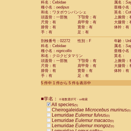
科名：Cebidae
属名：
Sa
Pitheciidae
Callicebus cupreus
(0)
種小名：
oedipus
亜種小名
Pitheciidae
Callicebus donacophilus
(0
和名：ワタボウシパンシェ
英名：Cotto
Pitheciidae
Callicebus moloch
(0)
頭蓋骨：一部無
下顎骨：有
上腕骨：
Pitheciidae
Callicebus torquatus
(0)
尺骨：有
肩甲骨：有
大腿骨：
Pitheciidae
Callicebus
spp.
(0)
腓骨：有
寛骨：有
体幹：有
Pitheciidae
Chiropotes satanas
(0)
手：有
足：有
Pitheciidae
Pithecia monachus
(0)
Pitheciidae
Pithecia pithecia
剖検番号：02272
性別：F
年齢：Unk
(0)
Cercopithecidae
Cercocebus agilis
科名：Cebidae
属名：
Sa
(0)
Cercopithecidae
Cercocebus galeritus
種小名：
nigricollis
亜種小名
和名：クロクビタマリン
Cercopithecidae
Cercocebus torquatu
英名：
頭蓋骨：一部無
下顎骨：有
上腕骨：
Cercopithecidae
Cercocebus torquatus
尺骨：有
肩甲骨：有
大腿骨：
Cercopithecidae
Cercocebus torquatu
腓骨：有
寛骨：有
体幹：有
Cercopithecidae
Cercocebus
hybrid
(0)
手：有
足：有
Cercopithecidae
Cercocebus
spp.
(0)
Cercopithecidae
Lophocebus albigen
5 件中 1 件から 5 件を表示中
Cercopithecidae
Papio anubis
(0)
Cercopithecidae
Papio cynocephalus
(
Cercopithecidae
Papio hamadryas
■学名：
(0)
※複数選択可・or検索
Cercopithecidae
Papio papio
All species
(0)
(5)
Cercopithecidae
Papio
spp.
Cheirogaleidae
Microcebus murinus
(0)
(0)
Cercopithecidae
Mandrillus leucopha
Lemuridae
Eulemur fulvus
(0)
Cercopithecidae
Mandrillus sphinx
Lemuridae
Eulemur macaco
(0)
(0)
Cercopithecidae
Theropithecus gelad
Lemuridae
Eulemur mongoz
(0)
Cercopithecidae
Macaca arctoides
Lemuridae
Lemur catta
(0)