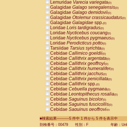
Lemuridae
Varecia variegata
(0)
Galagidae
Galago senegalensis
(0)
Galagidae
Galago demidovii
(0)
Galagidae
Otolemur crassicaudatus
(0)
Galagidae
Galagidae
spp.
(0)
Loridae
Loris tardigradus
(0)
Loridae
Nycticebus coucang
(0)
Loridae
Nycticebus pygmaeus
(0)
Loridae
Perodicticus potto
(0)
Tarsiidae
Tarsius syrichta
(0)
Cebidae
Callimico goeldii
(0)
Cebidae
Callithrix argentata
(0)
Cebidae
Callithrix geoffroyi
(0)
Cebidae
Callithrix humeralifer
(0)
Cebidae
Callithrix jacchus
(0)
Cebidae
Callithrix penicillata
(0)
Cebidae
Callithrix
spp.
(0)
Cebidae
Cebuella pygmaea
(0)
Cebidae
Leontopithecus rosalia
(0)
Cebidae
Saguinus bicolor
(0)
Cebidae
Saguinus fuscicollis
(0)
Cebidae
Saguinus geoffroyi
(0)
Cebidae
Saguinus imperator
(0)
■検索結果-----------5 件中 1 件から 5 件を表示中
Cebidae
Saguinus labiatus
(0)
Cebidae
Saguinus leucopus
剖検番号：00479
性別：F
年齢：Unk
(0)